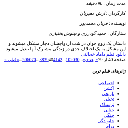
مدت زمان :
90 دقیقه
کارگردان :
آرش معیریان
نویسنده :
قربان محمدپور
ستارگان :
حمید گودرزی و بهنوش بختیاری
داستان
یک زوج جوان در شب ازدواجشان دچار مشکل میشوند و
این مشکل به یک اختلاف جدی در زندگی مشترک آنها تبدیل میشود...
دانلود فیلم داماد خجالتی
صفحه 40 از 79
« بعدی
«
...
30
20
10
...
42
41
40
39
38
...
70
60
50
...
»
قبلی »
ژانرهای فیلم ترین
اجتماعی
اکشن
تاریخی
تخیلی
ترسناک
جنایی
جنگی
خانوادگی
درام