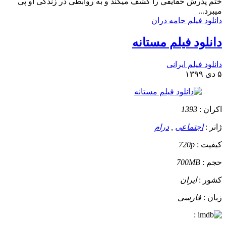
ختم پدرش حقایقی را کشف میکند و به روابطی در زندگی او پی
میبرد...
دانلود فیلم جامه دران
دانلود فیلم مستانه
دانلود فیلم ایرانی
۵ دی ۱۳۹۹
اکران :
1393
ژانر :
اجتماعی
,
درام
کیفیت :
720p
حجم :
700MB
کشور :
ایران
زبان :
فارسی
: