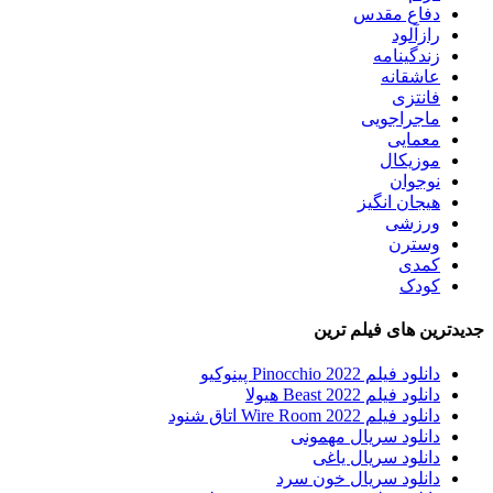
دفاع مقدس
رازآلود
زندگینامه
عاشقانه
فانتزی
ماجراجویی
معمایی
موزیکال
نوجوان
هیجان انگیز
ورزشی
وسترن
کمدی
کودک
جدیدترین های فیلم ترین
دانلود فیلم Pinocchio 2022 پینوکیو
دانلود فیلم Beast 2022 هیولا
دانلود فیلم Wire Room 2022 اتاق شنود
دانلود سریال مهمونی
دانلود سریال یاغی
دانلود سریال خون سرد