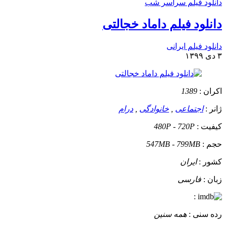
دانلود فیلم سراسر شب
دانلود فیلم داماد خجالتی
دانلود فیلم ایرانی
۳ دی ۱۳۹۹
اکران :
1389
ژانر :
اجتماعی
,
خانوادگی
,
درام
کیفیت :
480P - 720P
حجم :
547MB - 799MB
کشور :
ایران
زبان :
فارسی
:
رده سنی :
همه سنین