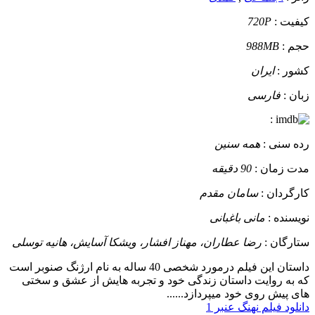
کیفیت :
720P
حجم :
988MB
کشور :
ایران
زبان :
فارسی
:
رده سنی :
همه سنین
مدت زمان :
90 دقیقه
کارگردان :
سامان مقدم
نویسنده :
مانی باغبانی
ستارگان :
رضا عطاران، مهناز افشار، ویشکا آسایش، هانیه توسلی
داستان
این فیلم درمورد شخصی 40 ساله به نام ارژنگ صنوبر است
که به روایت داستان زندگی خود و تجربه هایش از عشق و سختی
های پیش روی خود میپردازد......
دانلود فیلم نهنگ عنبر 1