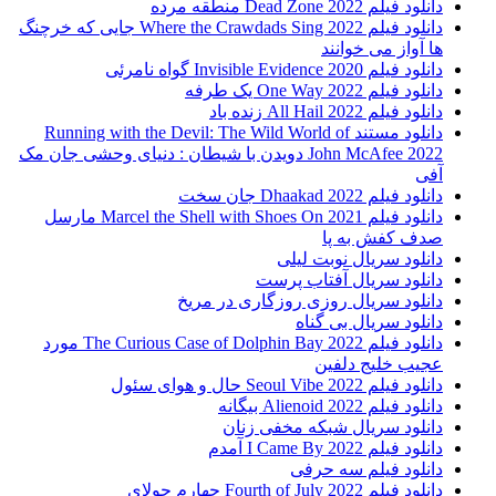
دانلود فیلم 2022 Dead Zone منطقه مرده
دانلود فیلم Where the Crawdads Sing 2022 جایی که خرچنگ
ها آواز می خوانند
دانلود فیلم 2020 Invisible Evidence گواه نامرئی
دانلود فیلم One Way 2022 یک طرفه
دانلود فیلم All Hail 2022 زنده باد
دانلود مستند Running with the Devil: The Wild World of
John McAfee 2022 دویدن با شیطان : دنیای وحشی جان مک
آفی
دانلود فیلم Dhaakad 2022 جان سخت
دانلود فیلم Marcel the Shell with Shoes On 2021 مارسل
صدف کفش به پا
دانلود سریال نوبت لیلی
دانلود سریال آفتاب پرست
دانلود سریال روزی روزگاری در مریخ
دانلود سریال بی گناه
دانلود فیلم The Curious Case of Dolphin Bay 2022 مورد
عجیب خلیج دلفین
دانلود فیلم Seoul Vibe 2022 حال و هوای سئول
دانلود فیلم Alienoid 2022 بیگانه
دانلود سریال شبکه مخفی زنان
دانلود فیلم I Came By 2022 آمدم
دانلود فیلم سه حرفی
دانلود فیلم Fourth of July 2022 چهارم جولای