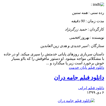
:
رده سنی :
همه سنین
مدت زمان :
90 دقیقه
کارگردان :
حمید زرگرنژاد
نویسنده :
بهروز افخمی
ستارگان :
امیر جدیدی و هدی زین العابدین
داستان
سربازی روزهای پایانی خدمتش را سپری میکند. او در جاده
با مشکلاتی مواجه میشود. او دستور مافوقش را که بااو بسیار
خوش برخورد است زیر پا میگذارد و ...
دانلود فیلم پایان خدمت
دانلود فیلم جامه دران
دانلود فیلم ایرانی
۶ دی ۱۳۹۹