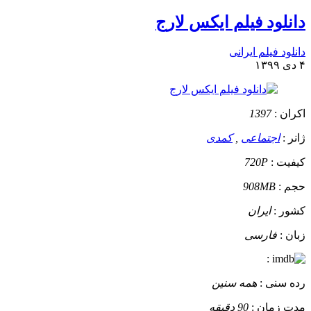
دانلود فیلم ایکس لارج
دانلود فیلم ایرانی
۴ دی ۱۳۹۹
اکران :
1397
ژانر :
اجتماعی
,
کمدی
کیفیت :
720P
حجم :
908MB
کشور :
ایران
زبان :
فارسی
:
رده سنی :
همه سنین
مدت زمان :
90 دقیقه