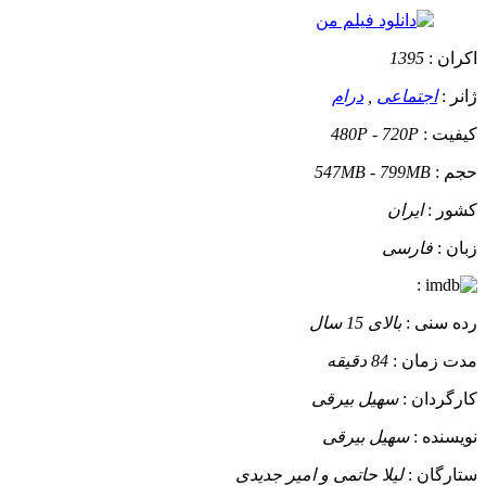
اکران :
1395
ژانر :
اجتماعی
,
درام
کیفیت :
480P - 720P
حجم :
547MB - 799MB
کشور :
ایران
زبان :
فارسی
:
رده سنی :
بالای 15 سال
مدت زمان :
84 دقیقه
کارگردان :
سهیل بیرقی
نویسنده :
سهیل بیرقی
ستارگان :
لیلا حاتمی و امیر جدیدی