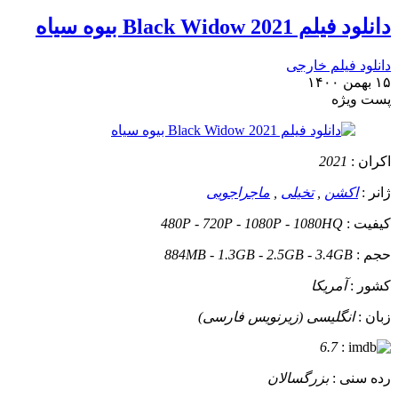
دانلود فیلم Black Widow 2021 بیوه سیاه
دانلود فیلم خارجی
۱۵ بهمن ۱۴۰۰
پست ويژه
اکران :
2021
ژانر :
اکشن
,
تخیلی
,
ماجراجویی
کیفیت :
480P - 720P - 1080P - 1080HQ
حجم :
884MB - 1.3GB - 2.5GB - 3.4GB
کشور :
آمریکا
زبان :
انگلیسی (زیرنویس فارسی)
6.7
:
رده سنی :
بزرگسالان