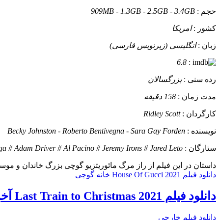
حجم :
909MB - 1.3GB - 2.5GB - 3.4GB
کشور :
امریکا
زبان :
انگلیسی (زیرنویس فارسی)
6.8
:
رده سنی :
بزرگسالان
مدت زمان :
158 دقیقه
کارگردان :
Ridley Scott
نویسنده :
Becky Johnston - Roberto Bentivegna - Sara Gay Forden
ستارگان :
a # Adam Driver # Al Pacino # Jeremy Irons # Jared Leto
داستان
در این فیلم از راز مرگ مائوریتزیو گوچی بزرگ خاندان و موسس ب
دانلود فیلم House Of Gucci 2021 خانه گوچی
دانلود فیلم Last Train to Christmas 2021 آخرین قطار به کریسمس
دانلود فیلم خارجی