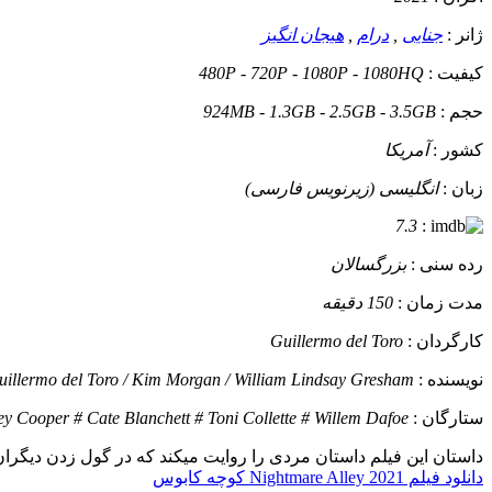
ژانر :
جنایی
,
درام
,
هیجان انگیز
کیفیت :
480P - 720P - 1080P - 1080HQ
حجم :
924MB - 1.3GB - 2.5GB - 3.5GB
کشور :
آمریکا
زبان :
انگلیسی (زیرنویس فارسی)
7.3
:
رده سنی :
بزرگسالان
مدت زمان :
150 دقیقه
کارگردان :
Guillermo del Toro
نویسنده :
uillermo del Toro / Kim Morgan / William Lindsay Gresham
ستارگان :
ey Cooper # Cate Blanchett # Toni Collette # Willem Dafoe
داستان
این فیلم داستان مردی را روایت میکند که در گول زدن دیگران 
دانلود فیلم Nightmare Alley 2021 کوچه کابوس