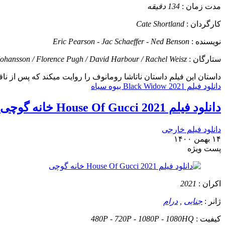
مدت زمان :
134 دقیقه
کارگردان :
Cate Shortland
نویسنده :
Eric Pearson - Jac Schaeffer - Ned Benson
ستارگان :
 Johansson / Florence Pugh / David Harbour / Rachel Weisz
داستان
این فیلم داستان ناتاشا رومانوف را روایت میکند که پس از نافر
دانلود فیلم Black Widow 2021 بیوه سیاه
دانلود فیلم House Of Gucci 2021 خانه گوچی
دانلود فیلم خارجی
۱۴ بهمن ۱۴۰۰
پست ويژه
اکران :
2021
ژانر :
جنایی
,
درام
کیفیت :
480P - 720P - 1080P - 1080HQ