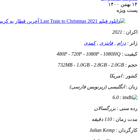
۱۴ بهمن ۱۴۰۰
پست ويژه
اکران :
2021
ژانر :
درام
,
فانتزی
,
کمدی
کیفیت :
480P - 720P - 1080P - 1080HQ
حجم :
732MB - 1.0GB - 2.8GB - 2.0GB
کشور :
امریکا
زبان :
انگلیسی (زیرنویس فارسی)
6.0
:
رده سنی :
بزرگسالان
مدت زمان :
110 دقیقه
کارگردان :
Julian Kemp