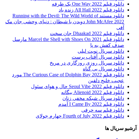
دانلود فیلم One Way 2022 یک طرفه
دانلود فیلم All Hail 2022 زنده باد
دانلود مستند Running with the Devil: The Wild World of
John McAfee 2022 دویدن با شیطان : دنیای وحشی جان مک
آفی
دانلود فیلم Dhaakad 2022 جان سخت
دانلود فیلم Marcel the Shell with Shoes On 2021 مارسل
صدف کفش به پا
دانلود سریال نوبت لیلی
دانلود سریال آفتاب پرست
دانلود سریال روزی روزگاری در مریخ
دانلود سریال بی گناه
دانلود فیلم The Curious Case of Dolphin Bay 2022 مورد
عجیب خلیج دلفین
دانلود فیلم Seoul Vibe 2022 حال و هوای سئول
دانلود فیلم Alienoid 2022 بیگانه
دانلود سریال شبکه مخفی زنان
دانلود فیلم I Came By 2022 آمدم
دانلود فیلم سه حرفی
دانلود فیلم Fourth of July 2022 چهارم جولای
آرشیو سریال ها