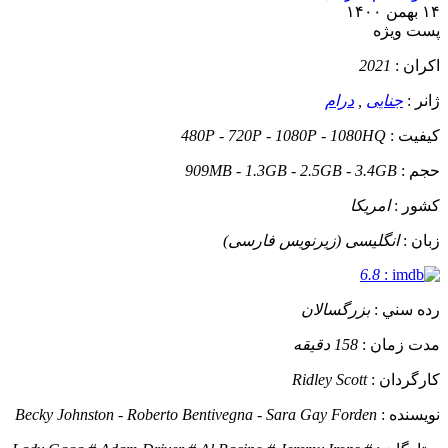
۱۴ بهمن ۱۴۰۰
پست ويژه
اکران :
2021
ژانر :
جنایی
,
درام
کيفيت :
480P - 720P - 1080P - 1080HQ
حجم :
909MB - 1.3GB - 2.5GB - 3.4GB
کشور :
امریکا
زبان :
انگلیسی (زیرنویس فارسی)
6.8
:
رده سني :
بزرگسالان
مدت زمان :
158 دقیقه
کارگردان :
Ridley Scott
نويسنده :
Becky Johnston - Roberto Bentivegna - Sara Gay Forden