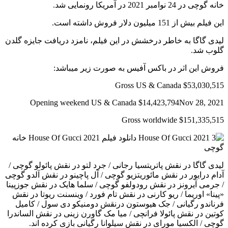
خانه گوچی در 24 نوامبر 2021 در آمریکا رونمایی شد.
این فیلم بیش از 151 میلیون دلار فروش داشته است.
لیدی گاگا به خاطر درخشش در این فیلم، نامزد دریافت جایزه گلدن
گلوب شد.
فروش این اثر در باکس آفیس به صورت زیر میباشد:
Gross US & Canada $53,030,515
Opening weekend US & Canada $14,423,794Nov 28, 2021
Gross worldwide $151,335,515
لیدی گاگا در نقش پاتریتسیا رجانی / جرد لتو در نقش پائولو گوچی /
آدام درایور در نقش مائوریتزیو گوچی / آل پاچینو در نقش آلدو گوچی
/ جرمی آیرونز در نقش رودولفو گوچی / سلما هایک در نقش جوزپینا
«پینا» اوریما / ریو کارنی در نقش تام فورد / وینسنت ریوتا در نقش
فرناندو رگیانی / جک هیوستون درنقش دومنیکو دی سول / کامیل
کوتین در نقش پائولا فرانچی / میا مک گاورن زینی در نقش الساندرا
گوچی / الکسیا مورای در نقش سیلوانا رگیانی بازی کرده اند.