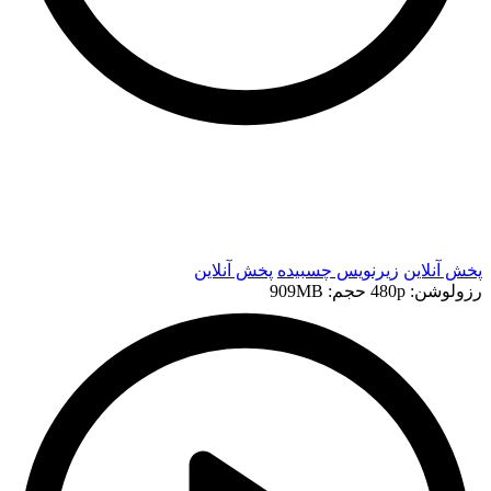
t
t
پخش آنلاین
زیرنویس چسبیده
پخش آنلاین
رزولوشن: 480p
حجم: 909MB