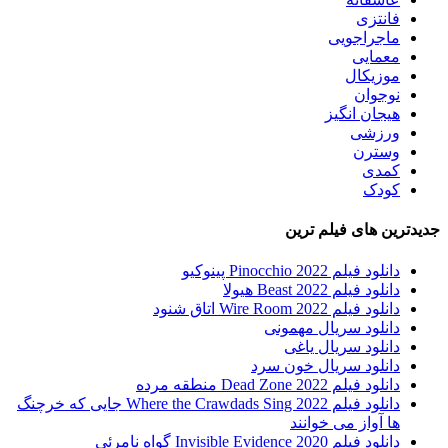
فانتزی
ماجراجویی
معمایی
موزیکال
نوجوان
هیجان انگیز
ورزشی
وسترن
کمدی
کودک
جدیدترین های فیلم ترین
دانلود فیلم Pinocchio 2022 پینوکیو
دانلود فیلم Beast 2022 هیولا
دانلود فیلم Wire Room 2022 اتاق شنود
دانلود سریال مهمونی
دانلود سریال یاغی
دانلود سریال خون سرد
دانلود فیلم 2022 Dead Zone منطقه مرده
دانلود فیلم Where the Crawdads Sing 2022 جایی که خرچنگ
ها آواز می خوانند
دانلود فیلم 2020 Invisible Evidence گواه نامرئی