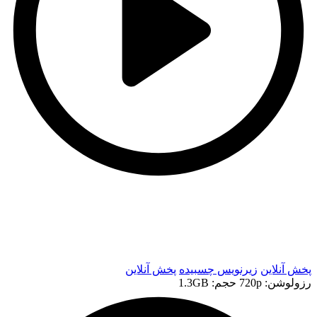
t
t
پخش آنلاین
زیرنویس چسبیده
پخش آنلاین
رزولوشن: 720p
حجم: 1.3GB