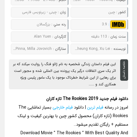
کشور :
چین
زبان :
چینی - زیرنویس فارسی
:
3.9
رده سني :
بزرگسالان
مدت زمان :
113 دقیقه
کارگردان :
Alan Yuen
نويسنده :
Yun Cheung Kong, Xu Lei
ستارگان :
Talu Wang, Sandrine Pinna, Milla Jovovich
خلاصه داستان
این فیلم داستان زندگی شخصیه به نام ژائو فنگ را روایت میکند که بر
اثر یک سری اتفاقات درگیر یک پرونده بین المللی شده و مجبور است
برای رهایی از این شرایط خطرناک موجود با یک مامور پلیس ویژه
همکاری کند و ......
دانلود فیلم جدید The Rookies 2019 تازه کاران
امروز در رسانه
فیلم ترین
| دانلود
فیلم خارجی
بسیار تماشایی The
Rookies (تازه کاران) محصول کشور چین با بهترین کیفیت و لینک
مستقیم + رایگان تقدیم میشود..
Download Movie ” The Rookies ” With Best Quality And