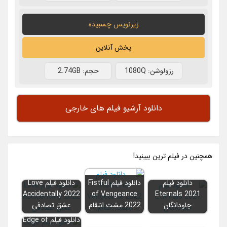
زیرنویس چسبیده
پخش آنلاین
رزولوشن: 1080Q
حجم: 2.74GB
دانلود آرشیو فیلم های خارجی
همچنين در فيلم ترين ببينيد!
دانلود فیلم
دانلود فیلم Fistful
دانلود فیلم Love
Accidentally 2022
of Vengeance
Eternals 2021
جاودانگان
2022 مشت انتقام
عشق تصادفی
دانلود فیلم Edge of