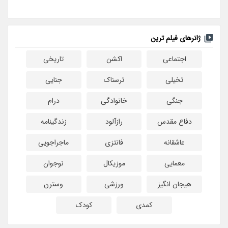
ژانرهای فیلم ترین
اجتماعی
اکشن
تاریخی
تخیلی
ترسناک
جنایی
جنگی
خانوادگی
درام
دفاع مقدس
رازآلود
زندگینامه
عاشقانه
فانتزی
ماجراجویی
معمایی
موزیکال
نوجوان
هیجان انگیز
ورزشی
وسترن
کمدی
کودک