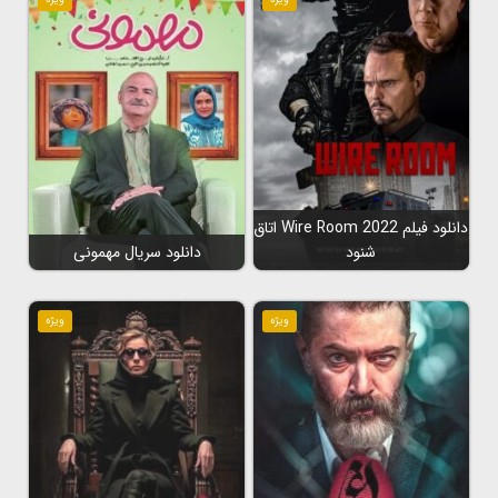
دانلود فیلم Wire Room 2022 اتاق
شنود
دانلود سریال مهمونی
ویژه
ویژه