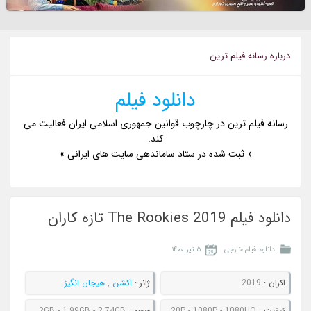
درباره رسانه فيلم ترين
دانلود فیلم
رسانه فیلم ترین در چارچوب قوانین جمهوری اسلامی ایران فعالیت می
کند.
« ثبت شده در ستاد ساماندهی سایت های ایرانی »
دانلود فیلم The Rookies 2019 تازه کاران
دانلود فیلم خارجی
۵ تیر ۱۴۰۰
اکران :
2019
ژانر :
اکشن
,
هیجان انگیز
کيفيت :
480P - 720P - 1080P - 1080HQ
حجم :
715MB - 1.02GB - 1.99GB - 2.74GB