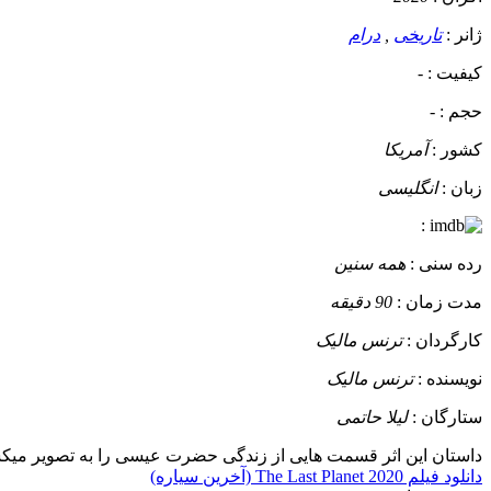
ژانر :
تاریخی
,
درام
کیفیت :
-
حجم :
-
کشور :
آمریکا
زبان :
انگلیسی
:
رده سنی :
همه سنین
مدت زمان :
90 دقیقه
کارگردان :
ترنس مالیک
نویسنده :
ترنس مالیک
ستارگان :
لیلا حاتمی
داستان
این اثر قسمت هایی از زندگی حضرت عیسی را به تصویر میکشد
دانلود فیلم The Last Planet 2020 (آخرین سیاره)