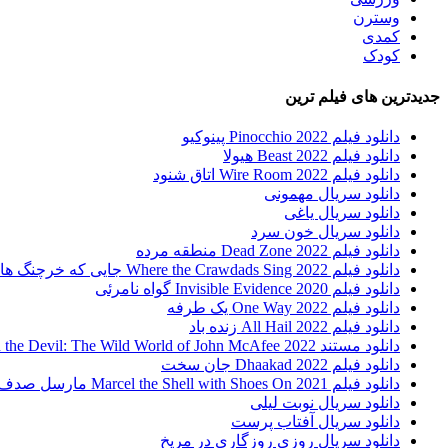
وسترن
کمدی
کودک
جدیدترین های فیلم ترین
دانلود فیلم Pinocchio 2022 پینوکیو
دانلود فیلم Beast 2022 هیولا
دانلود فیلم Wire Room 2022 اتاق شنود
دانلود سریال مهمونی
دانلود سریال یاغی
دانلود سریال خون سرد
دانلود فیلم 2022 Dead Zone منطقه مرده
دانلود فیلم Where the Crawdads Sing 2022 جایی که خرچنگ ها آواز می خوانند
دانلود فیلم 2020 Invisible Evidence گواه نامرئی
دانلود فیلم One Way 2022 یک طرفه
دانلود فیلم All Hail 2022 زنده باد
دانلود مستند Running with the Devil: The Wild World of John McAfee 2022 دویدن با شیطان : دنیای وحشی جان مک آفی
دانلود فیلم Dhaakad 2022 جان سخت
دانلود فیلم Marcel the Shell with Shoes On 2021 مارسل صدف کفش به پا
دانلود سریال نوبت لیلی
دانلود سریال آفتاب پرست
دانلود سریال روزی روزگاری در مریخ