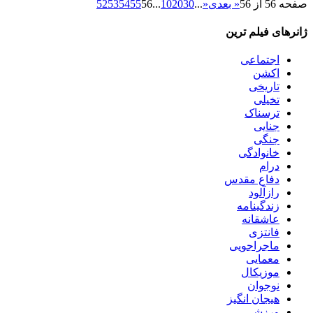
صفحه 56 از 56
« بعدی
«
...
30
20
10
...
56
55
54
53
52
ژانرهای فیلم ترین
اجتماعی
اکشن
تاریخی
تخیلی
ترسناک
جنایی
جنگی
خانوادگی
درام
دفاع مقدس
رازآلود
زندگینامه
عاشقانه
فانتزی
ماجراجویی
معمایی
موزیکال
نوجوان
هیجان انگیز
ورزشی