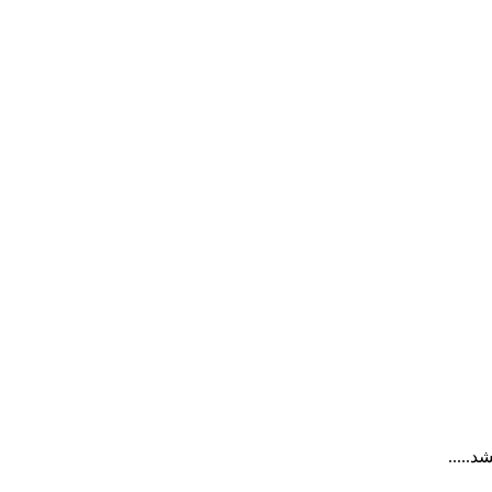
.....