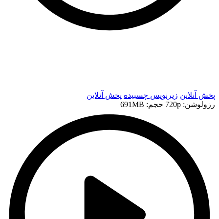
t
t
پخش آنلاین
زیرنویس چسبیده
پخش آنلاین
رزولوشن: 720p
حجم: 691MB