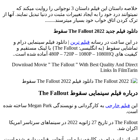
خلاصه داستان
این فیلم داستان 3 نوجوانی را روایت میکند که
نمیتوانند درد خود را به ایجاد تغییرات مثبت در دنیا تبدیل نمایند. آنها از
ترک کردن اتاق خواب خود بسیار میترسند........
دانلود فیلم جدید The Fallout 2022 سقوط
در این ساعت در رسانه
فیلم ترین
| دانلود فیلم سینمایی درام و
تماشایی سقوط {به انگلیسی: The Fallout} با لینک مستقیم و
کیفیت های 480P – 720P – 1080P – 1080HQ آماده شده است..
Download Movie ” The Fallout ” With Best Quality And Direct
Links In FilmTarin
درباره فیلم سینمایی سقوط The Fallout
این
فیلم خارجی
به کارگردانی و نویسندگی Megan Park ساخته شده
است.
The Fallout در تاریخ 27 ژانویه 2022 در سینماهای سرتاسر امریکا
اکران شد.
این اثر ژانر درام، در کالیفورنیا و لس آنجلس فیلمبرداری شده است.