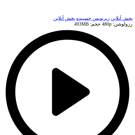
t
پخش آنلاین
زیرنویس چسبیده
پخش آنلاین
رزولوشن: 480p
حجم: 493MB