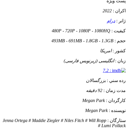
پست ويژه
اکران :
2022
ژانر :
درام
کيفيت :
480P - 720P - 1080P - 1080HQ
حجم :
493MB - 691MB - 1.8GB - 1.3GB
کشور :
امریکا
زبان :
انگلیسی (زیرنویس فارسی)
7.2
:
رده سني :
بزرگسالان
مدت زمان :
92 دقیقه
کارگردان :
Megan Park
نويسنده :
Megan Park
ستارگان :
Jenna Ortega # Maddie Ziegler # Niles Fitch # Will Ropp
# Lumi Pollack