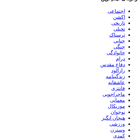
اجتماعی
اکشن
تاریخی
تخیلی
ترسناک
جنایی
جنگی
خانوادگی
درام
دفاع مقدس
رازآلود
زندگینامه
عاشقانه
فانتزی
ماجراجویی
معمایی
موزیکال
نوجوان
هیجان انگیز
ورزشی
وسترن
کمدی