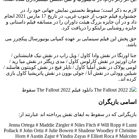
لازم به ذکر است؛ سقوط نخستین نمایش جهانی خود را، در
جشنواره فیلم جنوب از جنوب غربی، در تاریخ 17 مارس 2021 انجام
داد و در آن جایزه بزرگ هیئت داوران را در مسابقه فیلم داستانی و
جایزه روشنایی برایتکو را دریافت کرد.
حق پخش این فیلم سینمایی بر عهده کمپانی یونیورسال پیکچرز می
باشد.
جنا اورتگا در نقش وادا کاول / ویل راپ در نقش نیک فاینشتاین /
جان اورتیز در نقش کارلوس کاول / مدی زیگلر در نقش میا رید /
لومی پولاک در نقش آملیا کاول / نایلز فیچ در نقش کوینتون هاسلند /
شیلین وودلی در نقش آنا / جولی بوون در نقش پاتریشیا کاول بازی
کرده اند..
اسامی بازیگران
بازیگرانی که در سقوط به ایفای نقش پرداخته اند عبارتند از:
Jenna Ortega # Maddie Ziegler # Niles Fitch # Will Ropp # Lumi
Pollack # John Ortiz # Julie Bowen # Shailene Woodley # Christine
Horn # Austin Zajur # Yindra Zayas # Elliott Roca # Malcolm