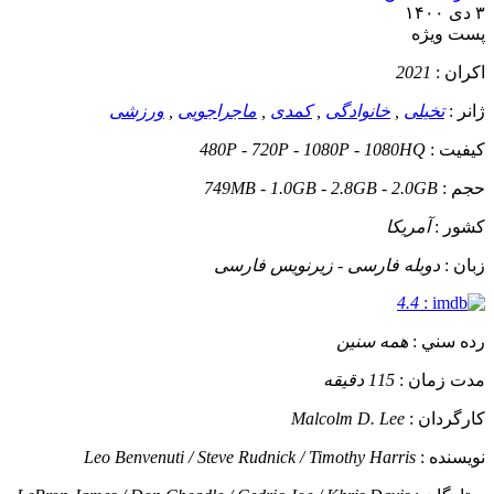
۳ دی ۱۴۰۰
پست ويژه
اکران :
2021
ژانر :
تخیلی
,
خانوادگی
,
کمدی
,
ماجراجویی
,
ورزشی
کيفيت :
480P - 720P - 1080P - 1080HQ
حجم :
749MB - 1.0GB - 2.8GB - 2.0GB
کشور :
آمریکا
زبان :
دوبله فارسی - زیرنویس فارسی
4.4
:
رده سني :
همه سنین
مدت زمان :
115 دقیقه
کارگردان :
Malcolm D. Lee
نويسنده :
Leo Benvenuti / Steve Rudnick / Timothy Harris