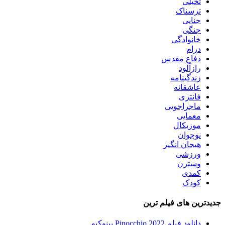
تخیلی
ترسناک
جنایی
جنگی
خانوادگی
درام
دفاع مقدس
رازآلود
زندگینامه
عاشقانه
فانتزی
ماجراجویی
معمایی
موزیکال
نوجوان
هیجان انگیز
ورزشی
وسترن
کمدی
کودک
جدیدترین های فیلم ترین
دانلود فیلم Pinocchio 2022 پینوکیو