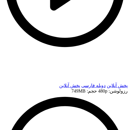
t
t
پخش آنلاین
دوبله فارسی
پخش آنلاین
رزولوشن: 480p
حجم: 749MB