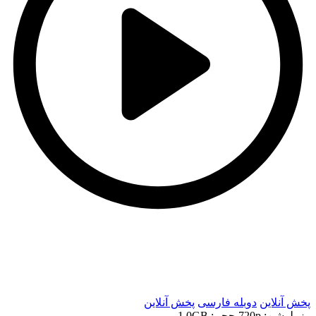
t
t
پخش آنلاین
دوبله فارسی
پخش آنلاین
رزولوشن: 720p
حجم: 1.0GB