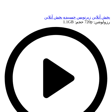
t
t
پخش آنلاین
زیرنویس چسبیده
پخش آنلاین
رزولوشن: 720p
حجم: 1.1GB