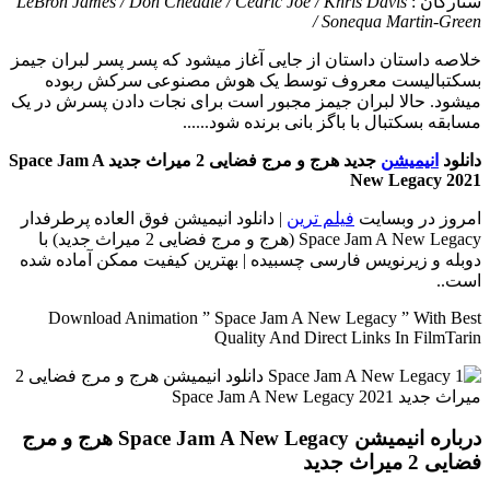
ستارگان :
LeBron James / Don Cheadle / Cedric Joe / Khris Davis
/ Sonequa Martin-Green
خلاصه داستان
داستان از جایی آغاز میشود که پسر پسر لبران جیمز
بسکتبالیست معروف توسط یک هوش مصنوعی سرکش ربوده
میشود. حالا لبران جیمز مجبور است برای نجات دادن پسرش در یک
مسابقه بسکتبال با باگز بانی برنده شود......
دانلود
انیمیشن
جدید هرج و مرج فضایی 2 میراث جدید Space Jam A
New Legacy 2021
امروز در وبسایت
فیلم ترین
| دانلود انیمیشن فوق العاده پرطرفدار
Space Jam A New Legacy (هرج و مرج فضایی 2 میراث جدید) با
دوبله و زیرنویس فارسی چسبیده | بهترین کیفیت ممکن آماده شده
است..
Download Animation ” Space Jam A New Legacy ” With Best
Quality And Direct Links In FilmTarin
درباره انیمیشن Space Jam A New Legacy هرج و مرج
فضایی 2 میراث جدید