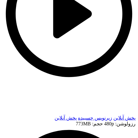
t
t
پخش آنلاین
زیرنویس چسبیده
پخش آنلاین
رزولوشن: 480p
حجم: 773MB