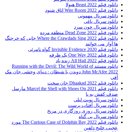
دانلود فیلم Beast 2022 هیولا
دانلود فیلم Wire Room 2022 اتاق شنود
دانلود سریال مهمونی
دانلود سریال یاغی
دانلود سریال خون سرد
دانلود فیلم 2022 Dead Zone منطقه مرده
دانلود فیلم Where the Crawdads Sing 2022 جایی که خرچنگ
ها آواز می خوانند
دانلود فیلم 2020 Invisible Evidence گواه نامرئی
دانلود فیلم One Way 2022 یک طرفه
دانلود فیلم All Hail 2022 زنده باد
دانلود مستند Running with the Devil: The Wild World of
John McAfee 2022 دویدن با شیطان : دنیای وحشی جان مک
آفی
دانلود فیلم Dhaakad 2022 جان سخت
دانلود فیلم Marcel the Shell with Shoes On 2021 مارسل
صدف کفش به پا
دانلود سریال نوبت لیلی
دانلود سریال آفتاب پرست
دانلود سریال روزی روزگاری در مریخ
دانلود سریال بی گناه
دانلود فیلم The Curious Case of Dolphin Bay 2022 مورد
عجیب خلیج دلفین