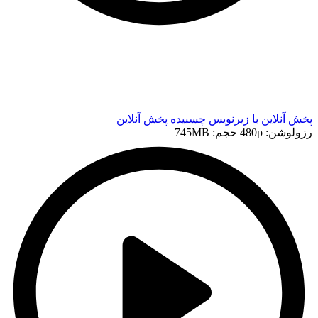
t
t
پخش آنلاین
با زیرنویس چسبیده
پخش آنلاین
رزولوشن: 480p
حجم: 745MB