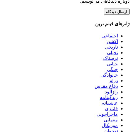
دوباره دیدگاهی می‌نویسم.
ژانرهای فیلم ترین
اجتماعی
اکشن
تاریخی
تخیلی
ترسناک
جنایی
جنگی
خانوادگی
درام
دفاع مقدس
رازآلود
زندگینامه
عاشقانه
فانتزی
ماجراجویی
معمایی
موزیکال
نوجوان