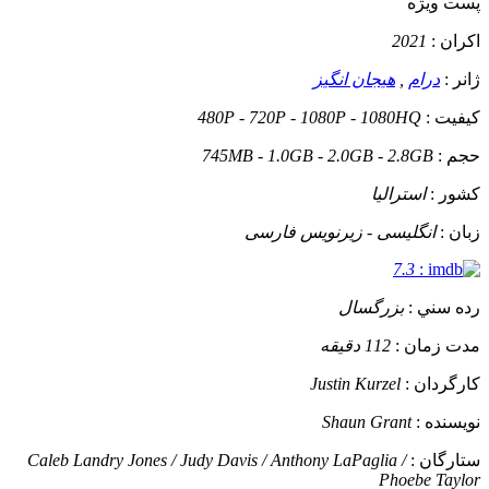
پست ويژه
اکران :
2021
ژانر :
درام
,
هیجان انگیز
کيفيت :
480P - 720P - 1080P - 1080HQ
حجم :
745MB - 1.0GB - 2.0GB - 2.8GB
کشور :
استرالیا
زبان :
انگلیسی - زیرنویس فارسی
7.3
:
رده سني :
بزرگسال
مدت زمان :
112 دقیقه
کارگردان :
Justin Kurzel
نويسنده :
Shaun Grant
ستارگان :
Caleb Landry Jones / Judy Davis / Anthony LaPaglia /
Phoebe Taylor