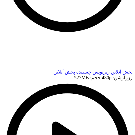
t
t
پخش آنلاین
زیرنویس چسبیده
پخش آنلاین
رزولوشن: 480p
حجم: 527MB