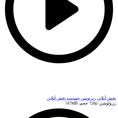
t
t
پخش آنلاین
زیرنویس چسبیده
پخش آنلاین
رزولوشن: 720p
حجم: 747MB