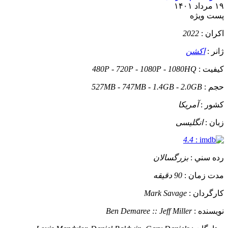
۱۹ مرداد ۱۴۰۱
پست ويژه
اکران :
2022
ژانر :
اکشن
کيفيت :
480P - 720P - 1080P - 1080HQ
حجم :
527MB - 747MB - 1.4GB - 2.0GB
کشور :
آمریکا
زبان :
انگلیسی
4.4
:
رده سني :
بزرگسالان
مدت زمان :
90 دقیقه
کارگردان :
Mark Savage
نويسنده :
Ben Demaree :: Jeff Miller