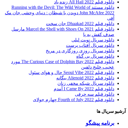
دانلود فیلم All Hail 2022 زنده باد
دانلود مستند Running with the Devil: The Wild World of
John McAfee 2022 دویدن با شیطان : دنیای وحشی جان مک
آفی
دانلود فیلم Dhaakad 2022 جان سخت
دانلود فیلم Marcel the Shell with Shoes On 2021 مارسل
صدف کفش به پا
دانلود سریال نوبت لیلی
دانلود سریال آفتاب پرست
دانلود سریال روزی روزگاری در مریخ
دانلود سریال بی گناه
دانلود فیلم The Curious Case of Dolphin Bay 2022 مورد
عجیب خلیج دلفین
دانلود فیلم Seoul Vibe 2022 حال و هوای سئول
دانلود فیلم Alienoid 2022 بیگانه
دانلود سریال شبکه مخفی زنان
دانلود فیلم I Came By 2022 آمدم
دانلود فیلم سه حرفی
دانلود فیلم Fourth of July 2022 چهارم جولای
آرشیو سریال ها
برنامه پیشگو