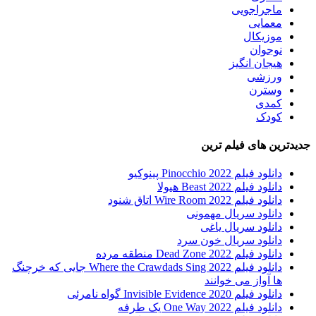
ماجراجویی
معمایی
موزیکال
نوجوان
هیجان انگیز
ورزشی
وسترن
کمدی
کودک
جدیدترین های فیلم ترین
دانلود فیلم Pinocchio 2022 پینوکیو
دانلود فیلم Beast 2022 هیولا
دانلود فیلم Wire Room 2022 اتاق شنود
دانلود سریال مهمونی
دانلود سریال یاغی
دانلود سریال خون سرد
دانلود فیلم 2022 Dead Zone منطقه مرده
دانلود فیلم Where the Crawdads Sing 2022 جایی که خرچنگ
ها آواز می خوانند
دانلود فیلم 2020 Invisible Evidence گواه نامرئی
دانلود فیلم One Way 2022 یک طرفه