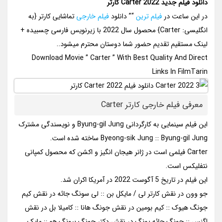
دانلود فیلم جدید Carter 2022 کارتر
در این ساعت در
فیلم ترین
“” دانلود
فیلم خارجی
تماشایی کارتر {به
انگلیسی: Carter} محصول سال 2022 با زیرنویس فارسی چسبیده +
لینک مستقیم تقدیم حضور شما دوستان محترم میشود..
Download Movie ” Carter ” With Best Quality And Direct
Links In FilmTarin
معرفی فیلم خارجی کارتر Carter
این فیلم سینمایی به کارگردانی Byung-gil Jung و نویسندگی مشترک
Byeong-sik Jung :: Byung-gil Jung ساخته شده است.
Carter فیلمی است در ژانر هیجان انگیز و اکشن که محصول کمپانی
نتفلیکس است.
این فیلم در تاریخ 5 آگوست 2022 در آمریکا اکران شد.
جو وون در نقش کارتر لی / مایکل بن :: لی سونگ جائه در نقش کیم
جونگ هیوک :: کیم بومین در نقش جونگ هانا :: کامیلا بل در نقش
اگنس :: جونگ جائه یونگ در نقش دکتر جونگ بیونگ هو :: مایک