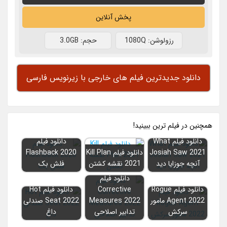
پخش آنلاین
رزولوشن: 1080Q
حجم: 3.0GB
دانلود جدیدترین فیلم های خارجی با زیرنویس فارسی
همچنين در فيلم ترين ببينيد!
دانلود فیلم What
دانلود فیلم
Josiah Saw 2021
دانلود فیلم Kill Plan
Flashback 2020
آنچه جوزایا دید
2021 نقشه کشتن
فلش بک
دانلود فیلم
دانلود فیلم Rogue
Corrective
دانلود فیلم Hot
Agent 2022 مامور
Measures 2022
Seat 2022 صندلی
سرکش
تدابیر اصلاحی
داغ