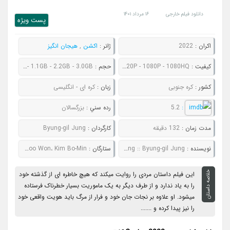
دانلود فیلم خارجی
۱۶ مرداد ۱۴۰۱
پست ويژه
اکران :
2022
ژانر :
اکشن
,
هیجان انگیز
کيفيت :
480P - 720P - 1080P - 1080HQ
حجم :
798MB - 1.1GB - 2.2GB - 3.0GB
کشور :
کره جنوبی
زبان :
کره ای - انگلیسی
:
5.2
رده سني :
بزرگسالان
مدت زمان :
132 دقیقه
کارگردان :
Byung-gil Jung
نويسنده :
Byeong-sik Jung :: Byung-gil Jung
ستارگان :
Andreas Fronk، Camilla Belle، Jeong Sori، Joo Won، Kim Bo-Min
خلاصه داستان
این فیلم داستان مردی را روایت میکند که هیچ خاطره ای از گذشته خود
را به یاد ندارد و از طرف دیگر به یک ماموریت بسیار خطرناک فرستاده
میشود. او علاوه بر نجات جان خود و فرار از مرگ باید هویت واقعی خود
را نیز پیدا کرده و .......