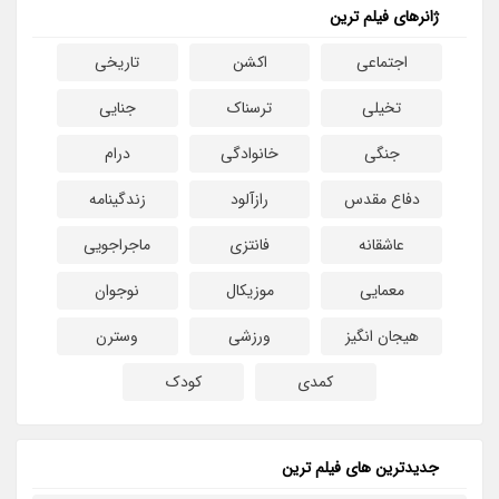
ژانرهای فیلم ترین
اجتماعی
اکشن
تاریخی
تخیلی
ترسناک
جنایی
جنگی
خانوادگی
درام
دفاع مقدس
رازآلود
زندگینامه
عاشقانه
فانتزی
ماجراجویی
معمایی
موزیکال
نوجوان
هیجان انگیز
ورزشی
وسترن
کمدی
کودک
جدیدترین های فیلم ترین