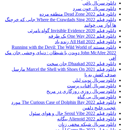
دانلود سریال یاغی
دانلود سریال خون سرد
دانلود فیلم 2022 Dead Zone منطقه مرده
دانلود فیلم Where the Crawdads Sing 2022 جایی که خرچنگ
ها آواز می خوانند
دانلود فیلم 2020 Invisible Evidence گواه نامرئی
دانلود فیلم One Way 2022 یک طرفه
دانلود فیلم All Hail 2022 زنده باد
دانلود مستند Running with the Devil: The Wild World of
John McAfee 2022 دویدن با شیطان : دنیای وحشی جان مک
آفی
دانلود فیلم Dhaakad 2022 جان سخت
دانلود فیلم Marcel the Shell with Shoes On 2021 مارسل
صدف کفش به پا
دانلود سریال نوبت لیلی
دانلود سریال آفتاب پرست
دانلود سریال روزی روزگاری در مریخ
دانلود سریال بی گناه
دانلود فیلم The Curious Case of Dolphin Bay 2022 مورد
عجیب خلیج دلفین
دانلود فیلم Seoul Vibe 2022 حال و هوای سئول
دانلود فیلم Alienoid 2022 بیگانه
دانلود سریال شبکه مخفی زنان
دانلود فیلم I Came By 2022 آمدم