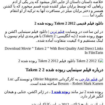
خلاصه داستان
داستان از جایی آغاز میشود که پدر یکی از آدم
رباهایی که توسط برایان میلز کشده شده قسم میخورد که با کشتن
همسر و دختر برایان میلز در مسافرت آنها به ترکیه از او انتقام
بگیرد اما .......
دانلود فیلم قدیمی Taken 2 2012 ربوده شده 2
در این ساعت در وبسایت
فیلم ترین
| دانلود فیلم سینمایی اکشن و
مهیج ربوده شده 2 (به انگلیسی: Taken 2) با هنرمندی لیام نیسون با
لینک مستقیم و 4 کیفیت متفاوت آماده شده..
Download Movie ” Taken 2 ” With Best Quality And Direct Links
In FilmTarin
درباره فیلم سینمایی ربوده شده 2 Taken 2
این
فیلم خارجی
به کارگردانی Olivier Megaton و نویسندگی Luc
Besson – Robert Mark Kamen ساخته شده است.
ربوده شده 2 نیز مانند
ربوده شده 1
، در ژانر اکشن، جنایی و هیجان
انگیز قرار دارد.
این اثر در تاریخ 5 اکتبر 2012 در امریکا اکران شد.