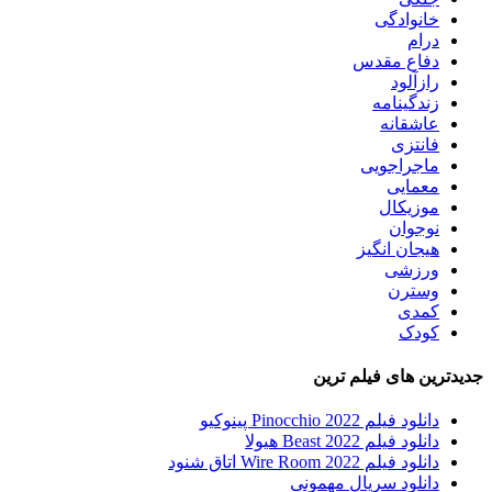
خانوادگی
درام
دفاع مقدس
رازآلود
زندگینامه
عاشقانه
فانتزی
ماجراجویی
معمایی
موزیکال
نوجوان
هیجان انگیز
ورزشی
وسترن
کمدی
کودک
جدیدترین های فیلم ترین
دانلود فیلم Pinocchio 2022 پینوکیو
دانلود فیلم Beast 2022 هیولا
دانلود فیلم Wire Room 2022 اتاق شنود
دانلود سریال مهمونی