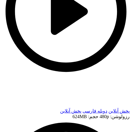
t
t
پخش آنلاین
دوبله فارسی
پخش آنلاین
رزولوشن: 480p
حجم: 624MB