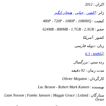
اکران :
2012
ژانر :
اکشن
,
جنایی
,
هیجان انگیز
کيفيت :
480P - 720P - 1080P - 1080HQ
حجم :
624MB - 888MB - 1.7GB - 2.3GB
کشور :
آمریکا
زبان :
دوبله فارسی
6.3
:
رده سني :
بزرگسال
مدت زمان :
92 دقیقه
کارگردان :
Olivier Megaton
نويسنده :
Luc Besson - Robert Mark Kamen
ستارگان :
Liam Neeson | Famke Janssen | Maggie Grace | Leland
Orser