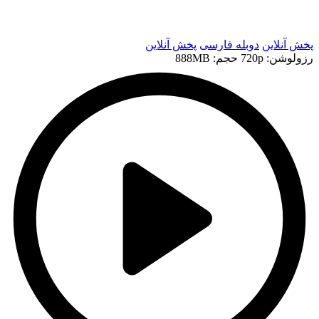
t
پخش آنلاین
دوبله فارسی
پخش آنلاین
رزولوشن: 720p
حجم: 888MB