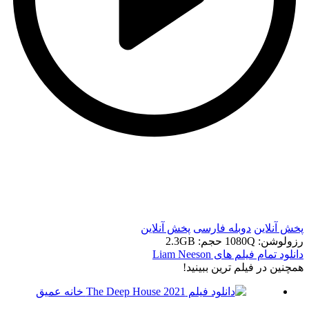
t
t
پخش آنلاین
دوبله فارسی
پخش آنلاین
رزولوشن: 1080Q
حجم: 2.3GB
دانلود تمام فیلم های Liam Neeson
همچنين در فيلم ترين ببينيد!