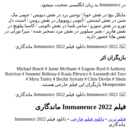
در Immanence به زبان انگلیسی صحبت میشود.
مایکل بیچ در نقش جونا / یوجین برد در نقش دیویس / جیمی مک
شین در نقش ایمننس / آنتونی رویویوار در نقش رومن / آسنث دل
تورو در نقش سوزو / سامر بلسا در نقش نائومی / کاسیا پیلویچ در
نقش هارپر / بچیر سیلوین در نقش مرد تسخیر شده / میرا تورلی در
نقش هانا حضور دارند.
بازیگران اثر
Michael Beach # Jamie McShane # Eugene Byrd # Anthony
Ruivivar # Summer Bellessa # Kasia Pilewicz # Asenneth del Toro
# Myra Turley # Bechir Sylvain # Chris Devlin # Shein
Mompremier بازیگران این فیلم خارجی هستند.
فیلم Immanence 2022 ماندگاری
فیلم ترین
•
دانلود فیلم خارجی
•
دانلود فیلم Immanence 2022
ماندگاری