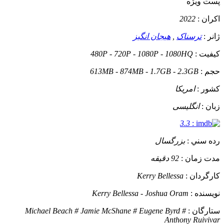
پست ويژه
اکران :
2022
ژانر :
ترسناک
,
هیجان انگیز
کيفيت :
480P - 720P - 1080P - 1080HQ
حجم :
613MB - 874MB - 1.7GB - 2.3GB
کشور :
امریکا
زبان :
انگلیسی
3.3
:
رده سني :
بزرگسال
مدت زمان :
92 دقیقه
کارگردان :
Kerry Bellessa
نويسنده :
Kerry Bellessa - Joshua Oram
ستارگان :
Michael Beach # Jamie McShane # Eugene Byrd #
Anthony Ruivivar