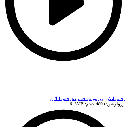
t
t
پخش آنلاین
زیرنویس چسبیده
پخش آنلاین
رزولوشن: 480p
حجم: 613MB