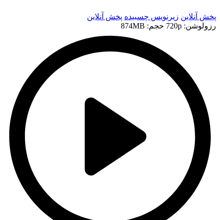
پخش آنلاین
زیرنویس چسبیده
پخش آنلاین
رزولوشن: 720p
حجم: 874MB