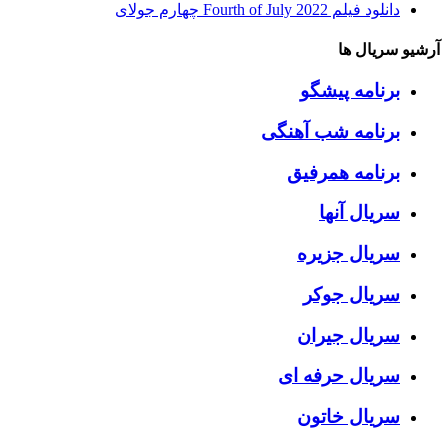
دانلود فیلم Fourth of July 2022 چهارم جولای
آرشیو سریال ها
برنامه پیشگو
برنامه شب آهنگی
برنامه همرفیق
سریال آنها
سریال جزیره
سریال جوکر
سریال جیران
سریال حرفه ای
سریال خاتون