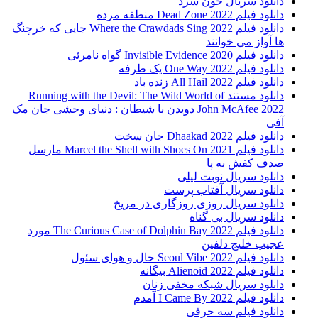
دانلود سریال خون سرد
دانلود فیلم 2022 Dead Zone منطقه مرده
دانلود فیلم Where the Crawdads Sing 2022 جایی که خرچنگ
ها آواز می خوانند
دانلود فیلم 2020 Invisible Evidence گواه نامرئی
دانلود فیلم One Way 2022 یک طرفه
دانلود فیلم All Hail 2022 زنده باد
دانلود مستند Running with the Devil: The Wild World of
John McAfee 2022 دویدن با شیطان : دنیای وحشی جان مک
آفی
دانلود فیلم Dhaakad 2022 جان سخت
دانلود فیلم Marcel the Shell with Shoes On 2021 مارسل
صدف کفش به پا
دانلود سریال نوبت لیلی
دانلود سریال آفتاب پرست
دانلود سریال روزی روزگاری در مریخ
دانلود سریال بی گناه
دانلود فیلم The Curious Case of Dolphin Bay 2022 مورد
عجیب خلیج دلفین
دانلود فیلم Seoul Vibe 2022 حال و هوای سئول
دانلود فیلم Alienoid 2022 بیگانه
دانلود سریال شبکه مخفی زنان
دانلود فیلم I Came By 2022 آمدم
دانلود فیلم سه حرفی