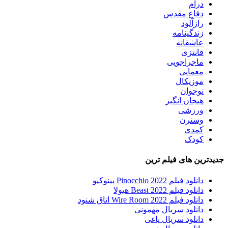
درام
دفاع مقدس
رازآلود
زندگینامه
عاشقانه
فانتزی
ماجراجویی
معمایی
موزیکال
نوجوان
هیجان انگیز
ورزشی
وسترن
کمدی
کودک
جدیدترین های فیلم ترین
دانلود فیلم Pinocchio 2022 پینوکیو
دانلود فیلم Beast 2022 هیولا
دانلود فیلم Wire Room 2022 اتاق شنود
دانلود سریال مهمونی
دانلود سریال یاغی