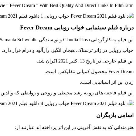
e ” Fever Dream ” With Best Quality And Direct Links In FilmTarin
درباره فیلم سینمایی خواب رویایی Fever Dream
این فیلم به کارگردانی Claudia Llosa و نویسندگی Claudia Llosa – Samanta Schweblin ساخته شده است.
خواب رویایی در ژانر ترسناک، هیجان انگیز، رازآلود و درام قرار دارد.
این فیلم خارجی در تاریخ 13 اکتبر 2021 اکران شد.
Fever Dream محصول کمپانی نتفلیکس است.
زبان این اثر اسپانیایی است.
این فیلم فاجعه های رو به رشد محیطی و روحی و روابطی که والدین ر
اسامی بازیگران
هنرمندانی که به نقش آفرینی در این اثر پرداخته اند عبارتند از: