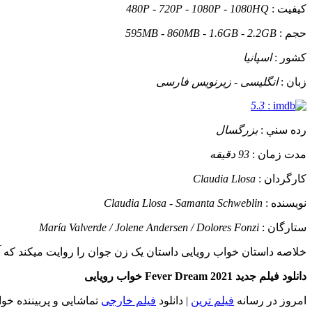
کيفيت :
480P - 720P - 1080P - 1080HQ
حجم :
595MB - 860MB - 1.6GB - 2.2GB
کشور :
اسپانیا
زبان :
انگلیسی - زیرنویس فارسی
5.3
:
رده سني :
بزرگسال
مدت زمان :
93 دقیقه
کارگردان :
Claudia Llosa
نويسنده :
Claudia Llosa - Samanta Schweblin
ستارگان :
María Valverde / Jolene Andersen / Dolores Fonzi
خلاصه داستان
خواب رویایی داستان یک زن جوان را روایت میکند که آس
دانلود فیلم جدید Fever Dream 2021 خواب رویایی
امروز در رسانه
فیلم ترین
| دانلود
فیلم خارجی
تماشایی و پربیننده خواب رویایی (Fever Dream) با بهترین کیفیت ll HD