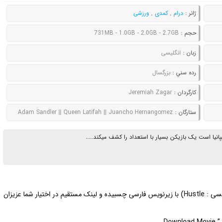
ژانر :
درام
,
کمدی
,
ورزشی
حجم :
731MB - 1.0GB - 2.0GB - 2.7GB
زبان :
انگلیسی
رده سني :
بزرگسال
کارگردان :
Jeremiah Zagar
ستارگان :
Adam Sandler || Queen Latifah || Juancho Hernangomez
یا است یک بازیکن بسیار با استعداد را کشف میکند.....
| دانلود فیلم سینمایی تکاپو (با نام انگلیسی : Hustle) با زیرنویس فارسی چسبیده و لینک مستقیم در اختیار شما عزیزان
Download Movie ” H