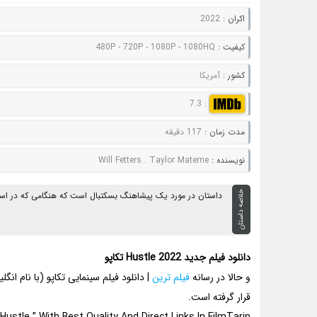
اکران :
2022
کيفيت :
480P - 720P - 1080P - 1080HQ
کشور :
آمریکا
7.3
:
مدت زمان :
117 دقیقه
نويسنده :
Will Fetters . Taylor Materne
خلاصه داستان
داستان در مورد یک پیشاهنگ بسکتبال است که هنگامی که در اسپان
دانلود فیلم جدید Hustle 2022 تکاپو
و حالا در رسانه
فیلم ترین
قرار گرفته است.
ustle ” With Best Quality And Direct Links In FilmTarin