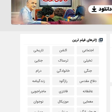
ژانرهای فیلم ترین
اجتماعی
اکشن
تاریخی
تخیلی
ترسناک
جنایی
جنگی
خانوادگی
درام
دفاع مقدس
رازآلود
زندگینامه
عاشقانه
فانتزی
ماجراجویی
معمایی
موزیکال
نوجوان
هیجان انگیز
ورزشی
وسترن