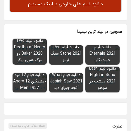
دانلود فیلم های خارجی با لینک مستقیم
همچنين در فيلم ترين ببينيد!
دانلود فیلم Two
دانلود فیلم
دانلود فیلم Red
Deaths of Henry
Eternals 2021
Stone 2021 سنگ
Baker 2020 دو
جاودانگان
قرمز
مرگ هنری بیکر
دانلود فیلم Last
Night in Soho
دانلود فیلم What
دانلود فیلم 12 مرد
2021 دیشب در
Josiah Saw 2021
خشمگین 12 Angry
سوهو
آنچه جوزایا دید
Men 1957
نظرات
تعداد ديدگاه هاي تاييد شده :