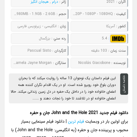
اکران :
2021
ژانر :
درام
,
هیجان انگیز
کيفيت :
480P - 720P - 1080P - 1080HQ
حجم :
692MB - 980MB - 1.9GB - 2.6GB
کشور :
آمریکا
زبان :
انگلیسی - زیرنویس فارسی
:
5.4
رده سني :
بزرگسال
مدت زمان :
103 دقیقه
کارگردان :
Pascual Sisto
نويسنده :
Nicolás Giacobone
ستارگان :
Charlie Shotwell # Michael C. Hall # Jennifer Ehle # Taissa Farmiga # Pamela Jayne Morgan
خلاصه داستان
این فیلم داستان یک نوجوان 13 ساله را روایت میکند که با بحران
دوران بلوغ خود روبرو شده است. او در یک اقدام نگران کننده همه
اعضای خانواده خود را در داخل یک حفره در دل زمین زندانی میکند. حالا
اعضای خانواده او در تلاشند تا خود را نجات دهند و .......
دانلود فیلم جدید John and the Hole 2021 جان و حفره
برای اولین بار در وبسایت
فیلم ترین
| دانلود فیلم سینمایی بسیار
محبوب و پربیننده جان و حفره (به انگلیسی: John and the Hole) با