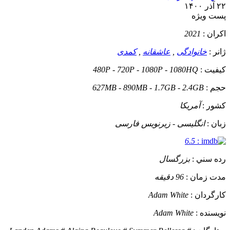
۲۲ آذر ۱۴۰۰
پست ويژه
اکران :
2021
ژانر :
خانوادگی
,
عاشقانه
,
کمدی
کيفيت :
480P - 720P - 1080P - 1080HQ
حجم :
627MB - 890MB - 1.7GB - 2.4GB
کشور :
آمریکا
زبان :
انگلیسی - زیرنویس فارسی
6.5
:
رده سني :
بزرگسال
مدت زمان :
96 دقیقه
کارگردان :
Adam White
نويسنده :
Adam White