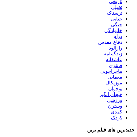
تاریخی
تخیلی
ترسناک
جنایی
جنگی
خانوادگی
درام
دفاع مقدس
رازآلود
زندگینامه
عاشقانه
فانتزی
ماجراجویی
معمایی
موزیکال
نوجوان
هیجان انگیز
ورزشی
وسترن
کمدی
کودک
جدیدترین های فیلم ترین