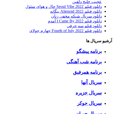
عجیب خلیج دلفین
دانلود فیلم Seoul Vibe 2022 حال و هوای سئول
دانلود فیلم Alienoid 2022 بیگانه
دانلود سریال شبکه مخفی زنان
دانلود فیلم I Came By 2022 آمدم
دانلود فیلم سه حرفی
دانلود فیلم Fourth of July 2022 چهارم جولای
آرشیو سریال ها
برنامه پیشگو
برنامه شب آهنگی
برنامه همرفیق
سریال آنها
سریال جزیره
سریال جوکر
سریال جیران