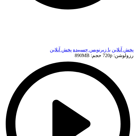
t
t
پخش آنلاین
با زیرنویس چسبیده
پخش آنلاین
رزولوشن: 720p
حجم: 890MB