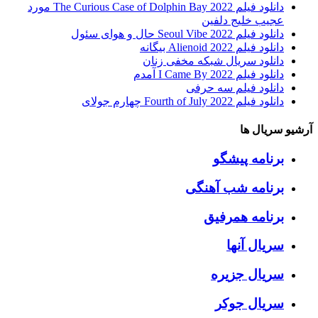
دانلود فیلم The Curious Case of Dolphin Bay 2022 مورد
عجیب خلیج دلفین
دانلود فیلم Seoul Vibe 2022 حال و هوای سئول
دانلود فیلم Alienoid 2022 بیگانه
دانلود سریال شبکه مخفی زنان
دانلود فیلم I Came By 2022 آمدم
دانلود فیلم سه حرفی
دانلود فیلم Fourth of July 2022 چهارم جولای
آرشیو سریال ها
برنامه پیشگو
برنامه شب آهنگی
برنامه همرفیق
سریال آنها
سریال جزیره
سریال جوکر