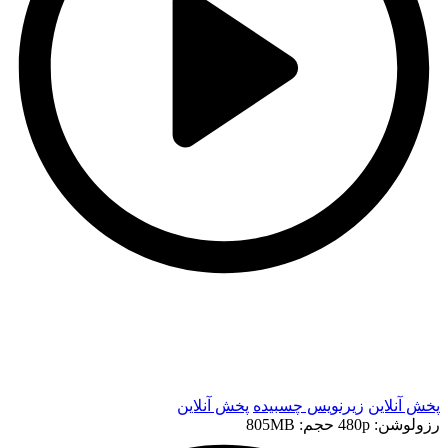
t
t
پخش آنلاین
زیرنویس چسبیده
پخش آنلاین
رزولوشن: 480p
حجم: 805MB