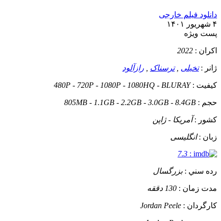
دانلود فیلم خارجی
۴ شهریور ۱۴۰۱
پست ويژه
اکران :
2022
ژانر :
تخیلی
,
ترسناک
,
رازآلود
کيفيت :
480P - 720P - 1080P - 1080HQ - BLURAY
حجم :
805MB - 1.1GB - 2.2GB - 3.0GB - 8.4GB
کشور :
آمریکا - ژاپن
زبان :
انگلیسی
7.3
:
رده سني :
بزرگسال
مدت زمان :
130 دققه
کارگردان :
Jordan Peele