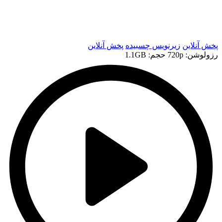
t
t
پخش آنلاین
زیرنویس چسبیده
پخش آنلاین
رزولوشن: 720p
حجم: 1.1GB