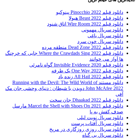
دانلود فیلم Pinocchio 2022 پینوکیو
دانلود فیلم Beast 2022 هیولا
دانلود فیلم Wire Room 2022 اتاق شنود
دانلود سریال مهمونی
دانلود سریال یاغی
دانلود سریال خون سرد
دانلود فیلم 2022 Dead Zone منطقه مرده
دانلود فیلم Where the Crawdads Sing 2022 جایی که خرچنگ
ها آواز می خوانند
دانلود فیلم 2020 Invisible Evidence گواه نامرئی
دانلود فیلم One Way 2022 یک طرفه
دانلود فیلم All Hail 2022 زنده باد
دانلود مستند Running with the Devil: The Wild World of
John McAfee 2022 دویدن با شیطان : دنیای وحشی جان مک
آفی
دانلود فیلم Dhaakad 2022 جان سخت
دانلود فیلم Marcel the Shell with Shoes On 2021 مارسل
صدف کفش به پا
دانلود سریال نوبت لیلی
دانلود سریال آفتاب پرست
دانلود سریال روزی روزگاری در مریخ
دانلود سریال بی گناه