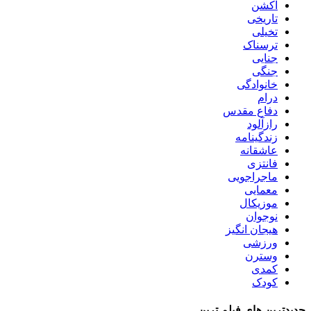
اکشن
تاریخی
تخیلی
ترسناک
جنایی
جنگی
خانوادگی
درام
دفاع مقدس
رازآلود
زندگینامه
عاشقانه
فانتزی
ماجراجویی
معمایی
موزیکال
نوجوان
هیجان انگیز
ورزشی
وسترن
کمدی
کودک
جدیدترین های فیلم ترین