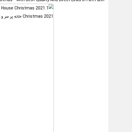
tmas ” With Best Quality And Direct Links In FilmTarin