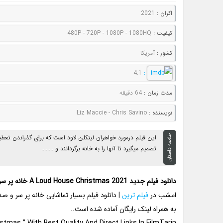
اکران :
2021
کيفيت :
480P - 720P - 1080P - 1080HQ
کشور :
آمریکا
4.1
:
مدت زمان :
64 دقیقه
نويسنده :
Liz Maccie - Chris Savino
خلاصه داستان
این فیلم درمورد خواهران لینکلن لاود است که برای گذراندن تع
تصمیم میگیرد تا آنها را به خانه برگردانند و ........
دانلود فیلم جدید A Loud House Christmas 2021 خانه پر سر و صدا
امشب در
فیلم ترین
به همراه لینک رایگان آماده شده است..