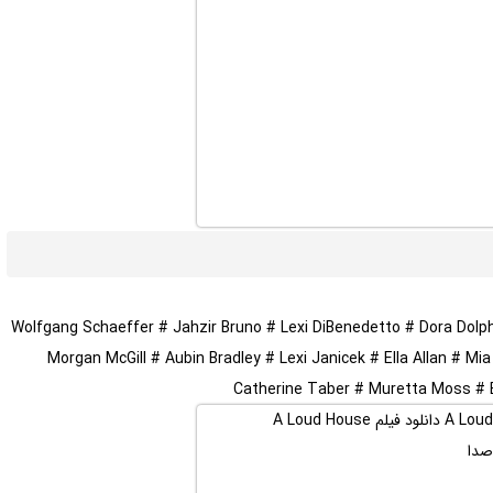
Wolfgang Schaeffer # Jahzir Bruno # Lexi DiBenedetto # Dora Dol
Morgan McGill # Aubin Bradley # Lexi Janicek # Ella Allan # M
Catherine Taber # Muretta Moss # B