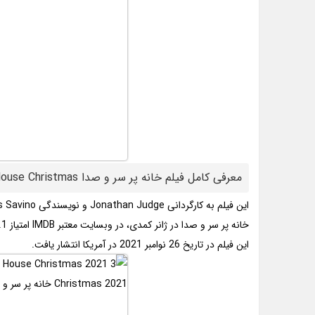
معرفی کامل فیلم خانه پر سر و صدا A Loud House Christmas
این فیلم به کارگردانی Jonathan Judge و نویسندگی Liz Maccie – Chris Savino ساخته شده است.
خانه پر سر و صدا در ژانر کمدی، در وبسایت معتبر IMDB امتیاز 4.1 از 10 را به خود اختصاص داد.
این فیلم در تاریخ 26 نوامبر 2021 در آمریکا انتشار یافت.