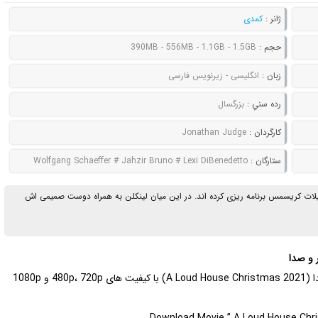
ژانر :
کمدی
حجم :
390MB - 556MB - 1.1GB - 1.5GB
زبان :
انگلیسی - زیرنویس فارسی
رده سني :
بزرگسال
کارگردان :
Jonathan Judge
ستارگان :
Wolfgang Schaeffer # Jahzir Bruno # Lexi DiBenedetto
طیلات کریسمس برنامه ریزی کرده اند. در این میان لینکلن به همراه دوست صمیمی اش
| دانلود فیلم بسیار تماشایی خانه پر سر و صدا (A Loud House Christmas 2021) با کیفیت های 480p، 720p و 1080p