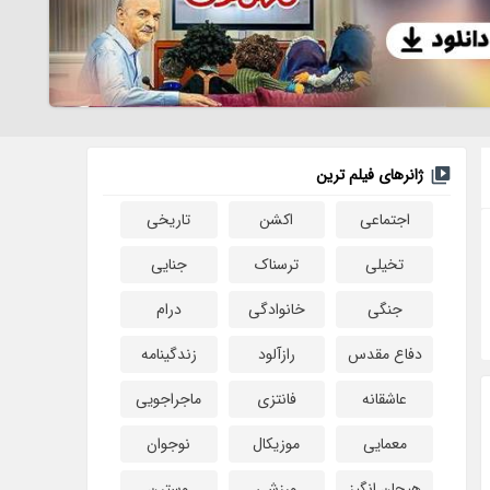
ژانرهای فیلم ترین
اجتماعی
اکشن
تاریخی
تخیلی
ترسناک
جنایی
جنگی
خانوادگی
درام
دفاع مقدس
رازآلود
زندگینامه
عاشقانه
فانتزی
ماجراجویی
معمایی
موزیکال
نوجوان
هیجان انگیز
ورزشی
وسترن