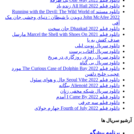
دانلود فیلم One Way 2022 یک طرفه
دانلود فیلم All Hail 2022 زنده باد
دانلود مستند Running with the Devil: The Wild World of
John McAfee 2022 دویدن با شیطان : دنیای وحشی جان مک
آفی
دانلود فیلم Dhaakad 2022 جان سخت
دانلود فیلم Marcel the Shell with Shoes On 2021 مارسل
صدف کفش به پا
دانلود سریال نوبت لیلی
دانلود سریال آفتاب پرست
دانلود سریال روزی روزگاری در مریخ
دانلود سریال بی گناه
دانلود فیلم The Curious Case of Dolphin Bay 2022 مورد
عجیب خلیج دلفین
دانلود فیلم Seoul Vibe 2022 حال و هوای سئول
دانلود فیلم Alienoid 2022 بیگانه
دانلود سریال شبکه مخفی زنان
دانلود فیلم I Came By 2022 آمدم
دانلود فیلم سه حرفی
دانلود فیلم Fourth of July 2022 چهارم جولای
آرشیو سریال ها
برنامه پیشگو