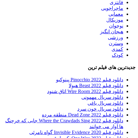
فانتزی
ماجراجویی
معمایی
موزیکال
نوجوان
هیجان انگیز
ورزشی
وسترن
کمدی
کودک
جدیدترین های فیلم ترین
دانلود فیلم Pinocchio 2022 پینوکیو
دانلود فیلم Beast 2022 هیولا
دانلود فیلم Wire Room 2022 اتاق شنود
دانلود سریال مهمونی
دانلود سریال یاغی
دانلود سریال خون سرد
دانلود فیلم 2022 Dead Zone منطقه مرده
دانلود فیلم Where the Crawdads Sing 2022 جایی که خرچنگ
ها آواز می خوانند
دانلود فیلم 2020 Invisible Evidence گواه نامرئی