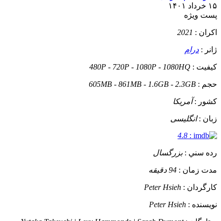
۱۵ خرداد ۱۴۰۱
پست ويژه
اکران :
2021
ژانر :
درام
کيفيت :
480P - 720P - 1080P - 1080HQ
حجم :
605MB - 861MB - 1.6GB - 2.3GB
کشور :
آمریکا
زبان :
انگلیسی
4.8
:
رده سني :
بزرگسال
مدت زمان :
94 دقیقه
کارگردان :
Peter Hsieh
نويسنده :
Peter Hsieh