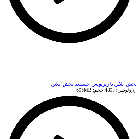
t
t
پخش آنلاین
با زیرنویس چسبیده
پخش آنلاین
رزولوشن: 480p
حجم: 605MB