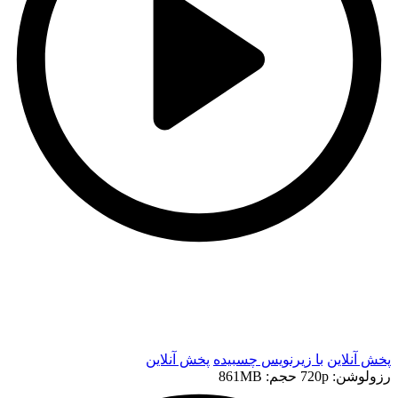
t
t
پخش آنلاین
با زیرنویس چسبیده
پخش آنلاین
رزولوشن: 720p
حجم: 861MB