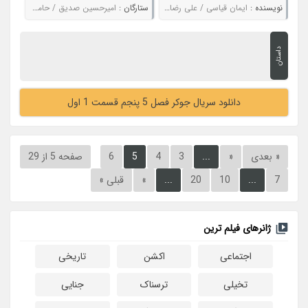
نویسنده :
ایمان قیاسی / علی رضا زاده / عمادالدین کریمیان / مهرداد نعیمی / مریم آقایی / فاطمه خوش خلق
ستارگان :
امیرحسین صدیق / حامد آهنگی / محمدرضا علیمردانی / مهران غفوریان
داستان
دانلود سریال جوکر فصل 5 پنجم قسمت 1 اول
« بعدی
«
...
3
4
5
6
صفحه 5 از 29
7
...
10
20
...
»
قبلی »
ژانرهای فیلم ترین
اجتماعی
اکشن
تاریخی
تخیلی
ترسناک
جنایی