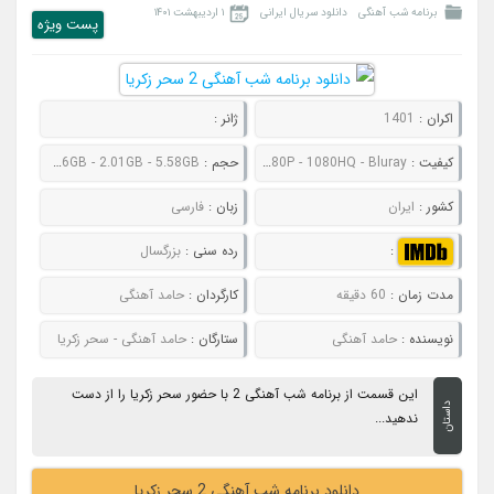
برنامه شب آهنگی
دانلود سریال ایرانی
۱ اردیبهشت ۱۴۰۱
پست ويژه
اکران :
1401
ژانر :
کیفیت :
480P - 720P - 1080P - 1080HQ - Bluray
حجم :
534MB - 760MB - 1.46GB - 2.01GB - 5.58GB
کشور :
ایران
زبان :
فارسی
:
رده سنی :
بزرگسال
مدت زمان :
60 دقیقه
کارگردان :
حامد آهنگی
نویسنده :
حامد آهنگی
ستارگان :
حامد آهنگی - سحر زکریا
این قسمت از برنامه شب آهنگی 2 با حضور سحر زکریا را از دست
داستان
ندهید...
دانلود برنامه شب آهنگی 2 سحر زکریا