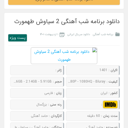
دانلود برنامه شب آهنگی 2 سیاوش طهمورث
برنامه شب آهنگی
دانلود سریال ایرانی
۱ اردیبهشت ۱۴۰۱
پست ويژه
اکران :
1401
ژانر :
کیفیت :
480P - 720P - 1080P - 1080HQ - Bluray
حجم :
572MB - 813MB - 1.56GB - 2.14GB - 5.91GB
کشور :
ایران
زبان :
فارسی
:
رده سنی :
بزرگسال
مدت زمان :
60 دقیقه
کارگردان :
حامد آهنگی
نویسنده :
حامد آهنگی
ستارگان :
حامد آهنگی - سیاوش طهمورث