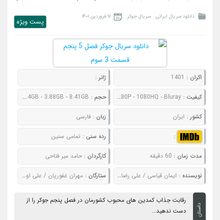
دانلود سریال ایرانی
سریال جوکر
۱۷ فروردین ۱۴۰۱
پست ويژه
اکران :
1401
ژانر :
کیفیت :
480P - 720P - 1080P - 1080HQ - Bluray
حجم :
581MB - 1GB - 2.4GB - 3.88GB - 8.41GB
کشور :
ایران
زبان :
فارسی
:
رده سنی :
تمامی سنین
مدت زمان :
60 دقیقه
کارگردان :
حامد میر فتاحی
نویسنده :
ایمان قیاسی / علی رضا زاده / عمادالدین کریمیان / مهرداد نعیمی / مریم آقایی / فاطمه خوش خلق
ستارگان :
مهران غفوریان / علی اوجی / امیرحسین صدیق / حامد آهنگی
رقابت جذاب کمدین های محبوب کشورمان در فصل پنجم جوکر را از
داستان
دست ندهید...