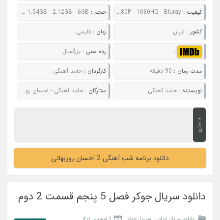
کیفیت :
480P - 720P - 1080P - 1080HQ - Bluray
حجم :
565MB - 803MB - 1.54GB - 2.12GB - 6GB
کشور :
ایران
زبان :
فارسی
:
رده سنی :
بزرگسال
مدت زمان :
90 دقیقه
کارگردان :
حامد آهنگی
نویسنده :
حامد آهنگی
ستارگان :
حامد آهنگی - احسان روزبهانی
داستان
دانلود برنامه شب آهنگی 2 احسان روزبهانی
دانلود سریال جوکر فصل 5 پنجم قسمت 2 دوم
دانلود سریال ایرانی
سریال جوکر
۹ فروردین ۱۴۰۱