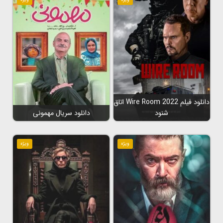
دانلود فیلم Wire Room 2022 اتاق
شنود
دانلود سریال مهمونی
ویژه
ویژه