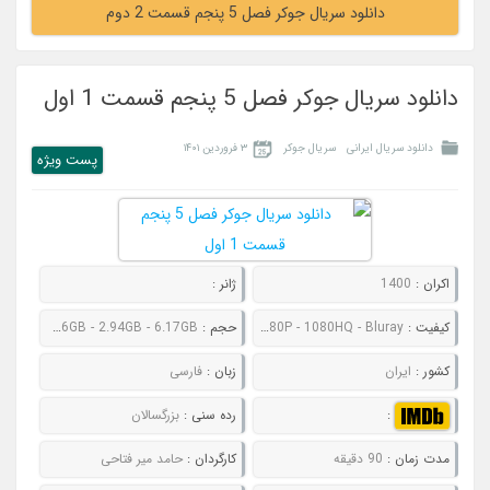
دانلود سریال جوکر فصل 5 پنجم قسمت 2 دوم
دانلود سریال جوکر فصل 5 پنجم قسمت 1 اول
دانلود سریال ایرانی
سریال جوکر
۳ فروردین ۱۴۰۱
پست ويژه
اکران :
1400
ژانر :
کیفیت :
480P - 720P - 1080P - 1080HQ - Bluray
حجم :
450MB - 789MB - 1.86GB - 2.94GB - 6.17GB
کشور :
ایران
زبان :
فارسی
:
رده سنی :
بزرگسالان
مدت زمان :
90 دقیقه
کارگردان :
حامد میر فتاحی