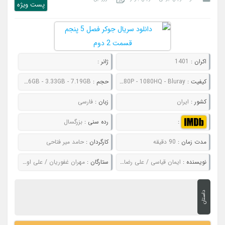
پست ويژه
اکران :
1401
ژانر :
کیفیت :
480P - 720P - 1080P - 1080HQ - Bluray
حجم :
489MB - 865MB - 2.06GB - 3.33GB - 7.19GB
کشور :
ایران
زبان :
فارسی
:
رده سنی :
بزرگسال
مدت زمان :
90 دقیقه
کارگردان :
حامد میر فتاحی
نویسنده :
ایمان قیاسی / علی رضا زاده / عمادالدین کریمیان / مهرداد نعیمی / مریم آقایی / فاطمه خوش خلق
ستارگان :
مهران غفوریان / علی اوجی / مجید واشقانی / سیروس میمنت
داستان