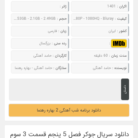
اکران :
1401
ژانر :
کیفیت :
480P - 720P - 1080P - 1080HQ - Bluray
حجم :
560MB - 796MB - 1.53GB - 2.1GB - 2.49GB
کشور :
ایران
زبان :
فارسی
:
رده سنی :
بزرگسال
مدت زمان :
60 دقیقه
کارگردان :
حامد آهنگی
نویسنده :
حامد آهنگی
ستارگان :
حامد آهنگی - بهاره رهنما
داستان
دانلود برنامه شب آهنگی 2 بهاره رهنما
دانلود سریال جوکر فصل 5 پنجم قسمت 3 سوم