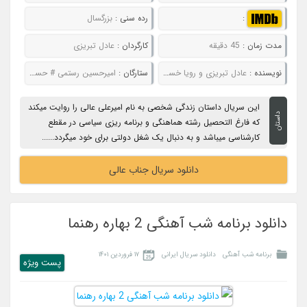
:
رده سنی :
بزرگسال
مدت زمان :
45 دقیقه
کارگردان :
عادل تبریزی
نویسنده :
عادل تبریزی و رویا خسرونجدی
ستارگان :
امیرحسین رستمی # حسین سلیمانی # بیژن بنفشه خواه # رضا بنفشه‌ خواه
این سریال داستان زندگی شخصی به نام امیرعلی عالی را روایت میکند
داستان
که فارغ التحصیل رشته هماهنگی و برنامه ریزی سیاسی در مقطع
کارشناسی میباشد و به دنبال یک شغل دولتی برای خود میگردد......
دانلود سریال جناب عالی
دانلود برنامه شب آهنگی 2 بهاره رهنما
برنامه شب آهنگی
دانلود سریال ایرانی
۱۷ فروردین ۱۴۰۱
پست ويژه