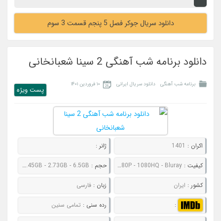
دانلود سریال جوکر فصل 5 پنجم قسمت 3 سوم
دانلود برنامه شب آهنگی 2 سینا شعبانخانی
برنامه شب آهنگی
دانلود سریال ایرانی
۱۰ فروردین ۱۴۰۱
پست ويژه
اکران :
1401
ژانر :
کیفیت :
480P - 720P - 1080P - 1080HQ - Bluray
حجم :
572MB - 888MB - 1.45GB - 2.73GB - 6.5GB
کشور :
ایران
زبان :
فارسی
:
رده سنی :
تمامی سنین