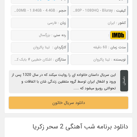
کیفیت :
480P - 720P - 1080P - 1080HQ - Bluray
حجم :
344MB - 504MB - 800MB - 1.84GB - 4.4GB
کشور :
ایران
زبان :
فارسی
:
رده سنی :
بزرگسال
مدت زمان :
60 دقیقه
کارگردان :
تینا پاکروان
نویسنده :
تینا پاکروان
ستارگان :
اشکان خطیبی # بابک کریمی # بهناز جعفری # غزل شاکری # مهران غفوریان
این سریال داستان خانواده ای را روایت میکند که در سال 1320 پس از
داستان
ورود و اشغال ایران توسط گروه متفقین زندگی شان با اتفاقات و
تحوالتی روبرو میشود که ......
دانلود سریال خاتون
دانلود برنامه شب آهنگی 2 سحر زکریا