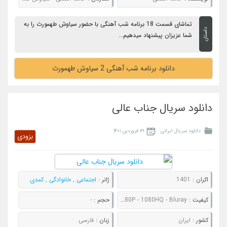
تماشای قسمت 18 برنامه شب آهنگی با حضور سیاوش طهمورث را به
داستان
شما عزیزان پیشنهاد میدهیم...
دانلود برنامه شب آهنگی 2 سیاوش طهمورث
دانلود سریال جناب عالی
دانلود سریال ایرانی
۳۱ فروردین ۱۴۰۱
بزودی
اکران :
1401
ژانر :
اجتماعی
,
خانوادگی
,
کمدی
کیفیت :
480P - 720P - 1080P - 1080HQ - Bluray
حجم :
-
کشور :
ایران
زبان :
فارسی