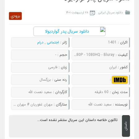
دانلود سریال ایرانی
۲۸ اردیبهشت ۱۴۰۱
بزودی
اکران :
1401
ژانر :
اجتماعی
,
درام
کیفیت :
480P - 720P - 1080P - 1080HQ - Bluray
حجم :
-
کشور :
ایران
زبان :
فارسی
:
رده سنی :
بزرگسال
مدت زمان :
60 دقیقه
کارگردان :
سعید نعمت الله
نویسنده :
سعید نعمت الله
ستارگان :
مهران غفوریان # مهران مدیری # نرگس محمدی # پریوش نظریه # حمید فرخ نژاد
تاکنون خلاصه داستان این سریال منتشر نشده است...
داستان