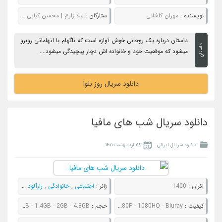
نویسنده :
مهران کاشانی
ستارگان :
لیلا زارع | محسن کیایی | بابک حمیدیان
داستان درباره یک روحانی خوش آوازه است که ناگهام با اتهاماتی روبرو
داستان
میشود که موقعیت خود و خانواده اش دچار پیچیدگی میشود.....
دانلود سریال روز بلوا
دانلود سریال شب های مافیا
دانلود سریال ایرانی
۲۸ اردیبهشت ۱۴۰۱
اکران :
1400
ژانر :
اجتماعی
,
خانوادگی
,
رازآلود
,
کمدی
,
مع
کیفیت :
480P - 720P - 1080P - 1080HQ - Bluray
حجم :
384MB - 665MB - 1.4GB - 2GB - 4.8GB