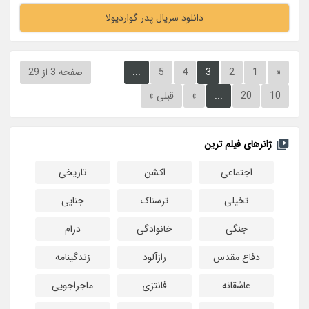
دانلود سریال پدر گواردیولا
«
1
2
3
4
5
...
صفحه 3 از 29
10
20
...
»
قبلی »
ژانرهای فیلم ترین
اجتماعی
اکشن
تاریخی
تخیلی
ترسناک
جنایی
جنگی
خانوادگی
درام
دفاع مقدس
رازآلود
زندگینامه
عاشقانه
فانتزی
ماجراجویی