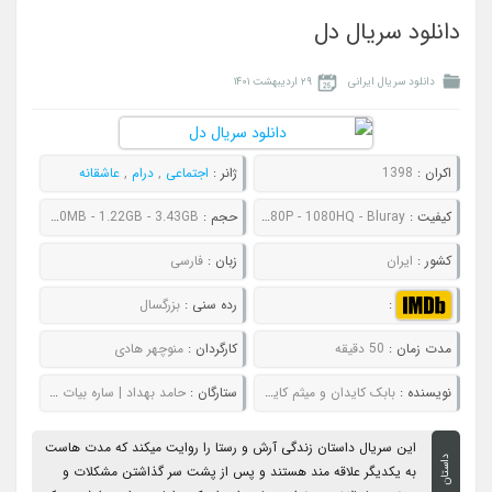
دانلود سریال دل
دانلود سریال ایرانی
۲۹ اردیبهشت ۱۴۰۱
اکران :
1398
ژانر :
اجتماعی
,
درام
,
عاشقانه
کیفیت :
480P - 720P - 1080P - 1080HQ - Bluray
حجم :
320MB - 466MB - 910MB - 1.22GB - 3.43GB
کشور :
ایران
زبان :
فارسی
:
رده سنی :
بزرگسال
مدت زمان :
50 دقیقه
کارگردان :
منوچهر هادی
نویسنده :
بابک کایدان و میثم کایدان
ستارگان :
حامد بهداد | ساره بیات | یکتا ناصر | سعید راد
این سریال داستان زندگی آرش و رستا را روایت میکند که مدت هاست
داستان
به یکدیگر علاقه مند هستند و پس از پشت سر گذاشتن مشکلات و