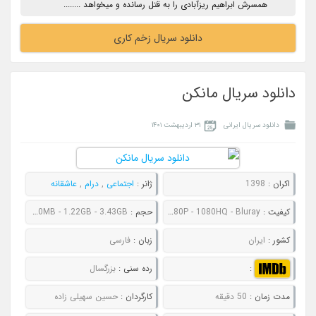
همسرش ابراهیم ریزآبادی را به قتل رسانده و میخواهد ........
دانلود سریال زخم کاری
دانلود سریال مانکن
دانلود سریال ایرانی
۳۱ اردیبهشت ۱۴۰۱
اکران :
1398
ژانر :
اجتماعی
,
درام
,
عاشقانه
کیفیت :
480P - 720P - 1080P - 1080HQ - Bluray
حجم :
320MB - 466MB - 910MB - 1.22GB - 3.43GB
کشور :
ایران
زبان :
فارسی
:
رده سنی :
بزرگسال
مدت زمان :
50 دقیقه
کارگردان :
حسین سهیلی زاده