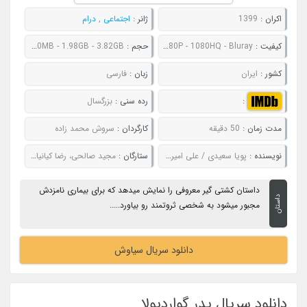
اکران :
1399
ژانر :
اجتماعی
,
درام
کیفیت :
480P - 720P - 1080P - 1080HQ - Bluray
حجم :
337MB - 540MB - 840MB - 1.98GB - 3.82GB
کشور :
ایران
زبان :
فارسی
:
رده سنی :
بزرگسال
مدت زمان :
50 دقیقه
کارگردان :
سروش محمد زاده
نویسنده :
پویا سعیدی / علی امیرریاحی / امیررضا رشتی
ستارگان :
مجید صالحی، رضا کیانیان، میلاد کی مرام، ترلان پروانه
داستان کشتی گیر معروفی را نمایش میدهد که برای بیماری نامزدش
داستان
مجبور میشود به شخصی ثروتمند رو بیاورد.....
دانلود سریال سیاوش
دانلود سریال پدر گواردیولا