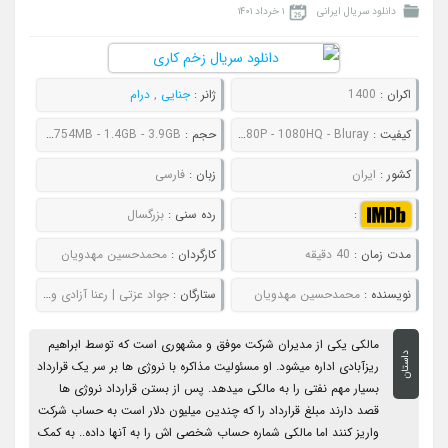
دانلود سریال ایرانی
۱ خرداد ۱۴۰۱
اکران :
1400
ژانر :
جنایی
,
درام
کیفیت :
480P - 720P - 1080P - 1080HQ - Bluray
حجم :
228MB - 378MB - 754MB - 1.4GB - 3.9GB
کشور :
ایران
زبان :
فارسی
:
رده سنی :
بزرگسال
مدت زمان :
40 دقیقه
کارگردان :
محمدحسین مهدویان
نویسنده :
محمدحسین مهدویان
ستارگان :
جواد عزتی | رعنا آزادی ور | هانیه توسلی | سعید چنگیزیان | الهه حصاری
مالکی یکی از مدیران شرکت موفق و مشهوری است که توسط ابراهیم
داستان
ریزآبادی اداره میشود. او مسئولیت مذاکره با نروژی ها بر سر یک قرارداد
بسیار مهم نفتی را به مالکی میدهد. پس از بستن قرارداد نروژی ها
قصد دارند مبلغ قرارداد را که چندین میلیون دلار است به حساب شرکت
واریز کنند اما مالکی شماره حساب شخصی اش را به آنها داده.. به کمک