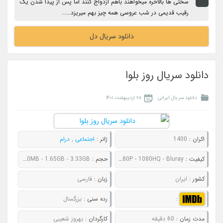
سختی ها بالاخره میخواهند باهم ازدواج کنند اما پس از پیدا شدن یک
رقیب قدیمی در شب عروسی همه چیز بهم میریزد......
دانلود سریال دل
دانلود سریال روز بلوا
دانلود سریال ایرانی
۲۸ اردیبهشت ۱۴۰۱
اکران :
1400
ژانر :
اجتماعی
,
درام
کیفیت :
480P - 720P - 1080P - 1080HQ - Bluray
حجم :
286MB - 454MB - 800MB - 1.65GB - 3.33GB
کشور :
ایران
زبان :
فارسی
:
رده سنی :
بزرگسال
مدت زمان :
60 دقیقه
کارگردان :
بهروز شعیبی