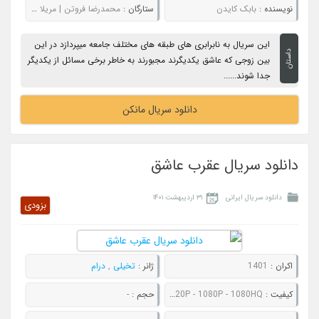
نویسنده :
بابک کایدن
ستارگان :
محمدرضا فروتن | مریلا زارعی | امیرحسین آرمان | نازنین بیاتی
این سریال به نابرابری های طبقه های مختلف جامعه میپردازد در این
داستان
بین زوجی که عاشق یکدیگرند مجبورند به خاطر برخی مسائل از یکدیگر
جدا شوند......
دانلود سریال مانکن
دانلود سریال عقرب عاشق
دانلود سریال ایرانی
۳۱ اردیبهشت ۱۴۰۱
بزودی
اکران :
1401
ژانر :
تخیلی
,
درام
کیفیت :
480P - 720P - 1080P - 1080HQ
حجم :
-