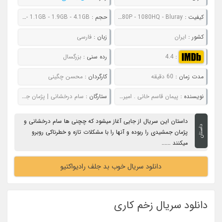
کیفیت :
480P - 720P - 1080P - 1080HQ - Bluray
حجم :
325MB - 545MB - 1.1GB - 1.9GB - 4.1GB
کشور :
ایران
زبان :
فارسی
:
4.4
رده سنی :
بزرگسال
مدت زمان :
60 دقیقه
کارگردان :
محسن چگینی
نویسنده :
پیمان قاسم خانی . امیر مهدی ژوله . مهراب قاسم خانی
ستارگان :
سام درخشانی | پژمان جمشیدی | حامد کمیلی | فرهاد آئیش | گوهر خیراندیش
داستان این سریال از جایی آغاز میشود که چچنی ها سام درخشانی و
داستان
پژمان جمشیدی را ربوده و آنها را با مشکلات تازه و خطرناکی روبرو
میکنند ......
دانلود سریال خوب بد جلف رادیواکتیو
دانلود سریال زخم کاری