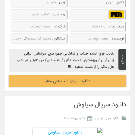
کشور :
ایران
زبان :
فارسی
:
رده سنی :
تمامی سنین
مدت زمان :
60 دقیقه
کارگردان :
سعید ابوطالب
نویسنده :
سعید ابوطالب
ستارگان :
محمدرضا علیمردانی - حامد آهنگی - حسین مهری
رقابت فوق العاده جذاب و تماشایی چهره های سرشناس ایرانی
داستان
(بازیگران / ورزشکاران / خوانندگان / هنرمندان) در رئالیتی شو شب
های مافیا را از دست ندهید....!!!
دانلود سریال شب های مافیا
دانلود سریال سیاوش
دانلود سریال ایرانی
۲۸ اردیبهشت ۱۴۰۱