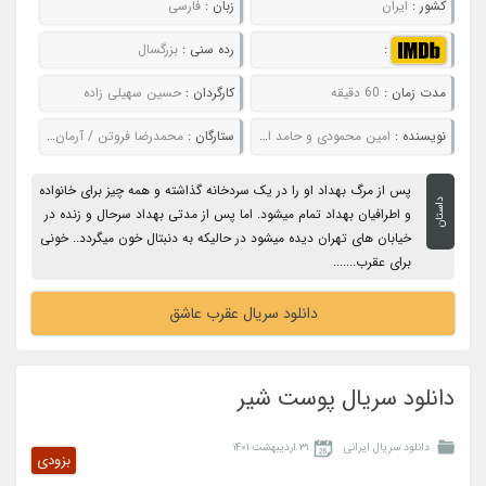
کشور :
ایران
زبان :
فارسی
:
رده سنی :
بزرگسال
مدت زمان :
60 دقیقه
کارگردان :
حسین سهیلی زاده
نویسنده :
امین محمودی و حامد افضلی
ستارگان :
محمدرضا فروتن / آرمان درویش / بهاره افشاری / سیاوش خیرابی
پس از مرگ بهداد او را در یک سردخانه گذاشته و همه چیز برای خانواده
داستان
و اطرافیان بهداد تمام میشود. اما پس از مدتی بهداد سرحال و زنده در
خیابان های تهران دیده میشود در حالیکه به دنبتال خون میگردد.. خونی
برای عقرب.......
دانلود سریال عقرب عاشق
دانلود سریال پوست شیر
دانلود سریال ایرانی
۳۱ اردیبهشت ۱۴۰۱
بزودی