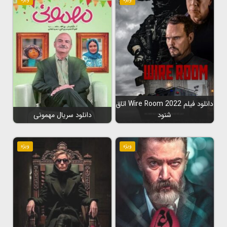
دانلود فیلم Wire Room 2022 اتاق
شنود
دانلود سریال مهمونی
ویژه
ویژه