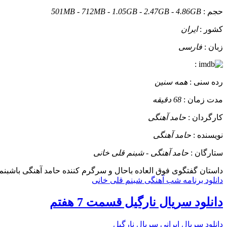
حجم :
501MB - 712MB - 1.05GB - 2.47GB - 4.86GB
کشور :
ایران
زبان :
فارسی
:
رده سنی :
همه سنین
مدت زمان :
68 دقیقه
کارگردان :
حامد آهنگی
نویسنده :
حامد آهنگی
ستارگان :
حامد آهنگی - شبنم قلی خانی
داستان
گفتگوی فوق العاده باحال و سرگرم کننده حامد آهنگی باشبنم
دانلود برنامه شب آهنگی شبنم قلی خانی
دانلود سریال نارگیل قسمت 7 هفتم
دانلود سریال ایرانی
سریال نارگیل