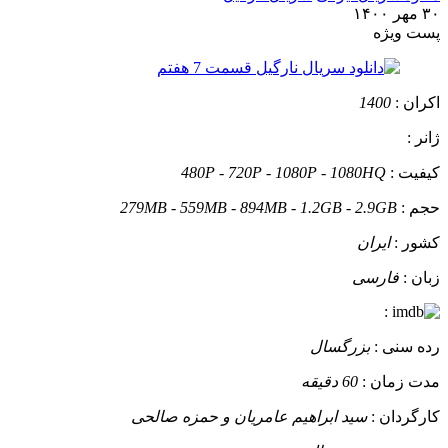
۳۰ مهر ۱۴۰۰
پست ويژه
اکران :
1400
ژانر :
کیفیت :
480P - 720P - 1080P - 1080HQ
حجم :
279MB - 559MB - 894MB - 1.2GB - 2.9GB
کشور :
ایران
زبان :
فارسی
:
رده سنی :
بزرگسال
مدت زمان :
60 دقیقه
کارگردان :
سید ابراهیم عامریان و حمزه صالحی