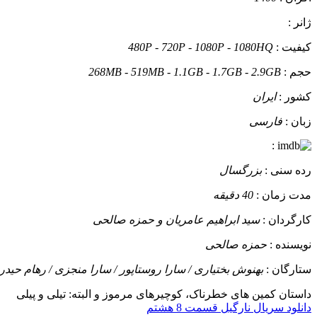
ژانر :
کیفیت :
480P - 720P - 1080P - 1080HQ
حجم :
268MB - 519MB - 1.1GB - 1.7GB - 2.9GB
کشور :
ایران
زبان :
فارسی
:
رده سنی :
بزرگسال
مدت زمان :
40 دقیقه
کارگردان :
سید ابراهیم عامریان و حمزه صالحی
نویسنده :
حمزه صالحی
ستارگان :
بهنوش بختیاری / سارا روستاپور / سارا منجزی / رهام حید
داستان
کمین های خطرناک، کوچیرهای مرموز و البته: تیلی و پیلی
دانلود سریال نارگیل قسمت 8 هشتم