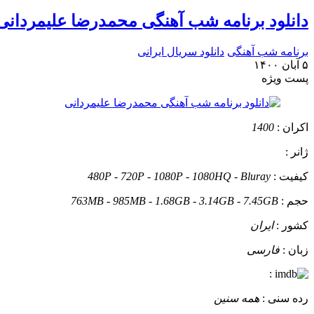
دانلود برنامه شب آهنگی محمدرضا علیمردانی
برنامه شب آهنگی
دانلود سریال ایرانی
۵ آبان ۱۴۰۰
پست ويژه
اکران :
1400
ژانر :
کیفیت :
480P - 720P - 1080P - 1080HQ - Bluray
حجم :
763MB - 985MB - 1.68GB - 3.14GB - 7.45GB
کشور :
ایران
زبان :
فارسی
:
رده سنی :
همه سنین