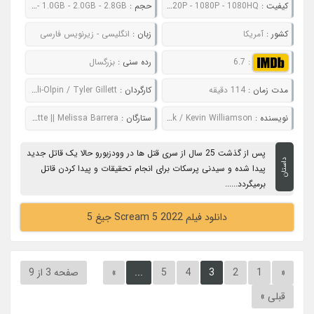
کیفیت :
480P - 720P - 1080P - 1080HQ
حجم :
734MB - 1.0GB - 2.0GB - 2.8GB
کشور :
آمریکا
زبان :
انگلیسی - زیرنویس فارسی
:
6.7
رده سنی :
بزرگسال
مدت زمان :
114 دقیقه
کارگردان :
Matt Bettinelli-Olpin / Tyler Gillett
نویسنده :
James Vanderbilt / Guy Busick / Kevin Williamson
ستارگان :
Neve Campbell || Courteney Cox || David Arquette || Melissa Barrera
پس از گذشت 25 سال از سری قتل ها در وودزبورو حالا یک قاتل جدید
داستان
پیدا شده و سیدنی پرسکات برای انجام تحقیقات و پیدا کردن قاتل
برمیگردد......
دانلود فیلم Scream 5 2022 جیغ 5
«
1
2
3
4
5
...
»
صفحه 3 از 9
قبلی »