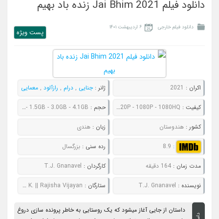
دانلود فیلم Jai Bhim 2021 زنده باد بهیم
دانلود فیلم خارجی
۶ اردیبهشت ۱۴۰۱
پست ويژه
اکران :
2021
ژانر :
جنایی
,
درام
,
رازآلود
,
معمایی
کیفیت :
480P - 720P - 1080P - 1080HQ
حجم :
1.1GB - 1.5GB - 3.0GB - 4.1GB
کشور :
هندوستان
زبان :
هندی
:
8.9
رده سنی :
بزرگسال
مدت زمان :
164 دقیقه
کارگردان :
T.J. Gnanavel
نویسنده :
T.J. Gnanavel
ستارگان :
Suriya || Lijo Mol Jose || Manikandan K. || Rajisha Vijayan
داستان از جایی آغاز میشود که یک روستایی به خاطر پرونده سازی دروغ