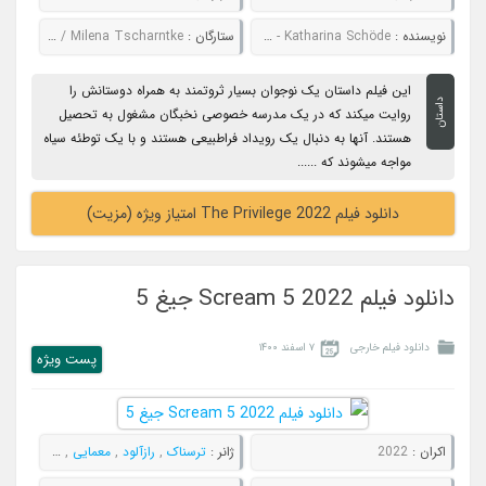
نویسنده :
Felix Fuchssteiner - Sebastian Niemann - Katharina Schöde
ستارگان :
Max Schimmelpfennig / Lea van Acken / Tijan Marei / Milena Tscharntke
این فیلم داستان یک نوجوان بسیار ثروتمند به همراه دوستانش را
داستان
روایت میکند که در یک مدرسه خصوصی نخبگان مشغول به تحصیل
هستند. آنها به دنبال یک رویداد فراطبیعی هستند و با یک توطئه سیاه
مواجه میشوند که ......
دانلود فیلم The Privilege 2022 امتیاز ویژه (مزیت)
دانلود فیلم Scream 5 2022 جیغ 5
دانلود فیلم خارجی
۷ اسفند ۱۴۰۰
پست ويژه
اکران :
2022
ژانر :
ترسناک
,
رازآلود
,
معمایی
,
هیجان انگیز