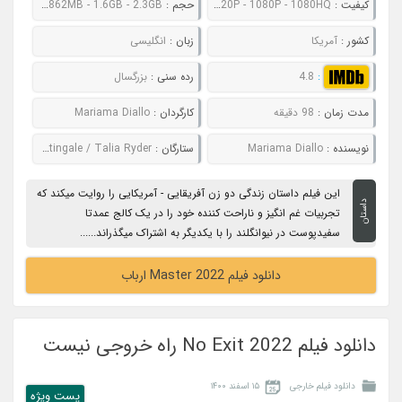
کیفیت :
480P - 720P - 1080P - 1080HQ
حجم :
607MB - 862MB - 1.6GB - 2.3GB
کشور :
آمریکا
زبان :
انگلیسی
:
4.8
رده سنی :
بزرگسال
مدت زمان :
98 دقیقه
کارگردان :
Mariama Diallo
نویسنده :
Mariama Diallo
ستارگان :
Regina Hall / Zoe Renee / Julia Nightingale / Talia Ryder
این فیلم داستان زندگی دو زن آفریقایی - آمریکایی را روایت میکند که
داستان
تجربیات غم انگیز و ناراحت کننده خود را در یک کالج عمدتا
سفیدپوست در نیوانگلند را با یکدیگر به اشتراک میگذراند......
دانلود فیلم Master 2022 ارباب
دانلود فیلم No Exit 2022 راه خروجی نیست
دانلود فیلم خارجی
۱۵ اسفند ۱۴۰۰
پست ويژه