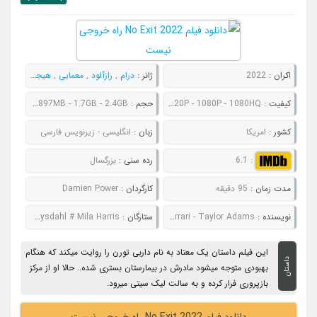
اکران :
2022
ژانر :
درام
,
رازآلود
,
معمایی
,
هیجان انگیز
کیفیت :
480P - 720P - 1080P - 1080HQ
حجم :
636MB - 897MB - 1.7GB - 2.4GB
کشور :
امریکا
زبان :
انگلیسی - زیرنویس فارسی
:
6.1
رده سنی :
بزرگسال
مدت زمان :
95 دقیقه
کارگردان :
Damien Power
نویسنده :
Andrew Barrer - Gabriel Ferrari - Taylor Adams
ستارگان :
Havana Rose Liu # Danny Ramirez # David Rysdahl # Mila Harris
این فیلم داستان یک معتاد به نام داربی تورن را روایت میکند که هنگام
داستان
بهبودی متوجه میشود مادرش در بیمارستان بستری شده.. حالا او از مرکز
بازپروری فرار کرده و به سالت لیک سیتی میرود.