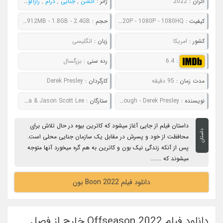
اکران :
2022
ژانر :
اکشن
,
جنایی
,
درام
,
رازآلود
,
معمایی
,
کیفیت :
480P - 720P - 1080P - 1080HQ
حجم :
642MB - 912MB - 1.8GB - 2.4GB
کشور :
امریکا
زبان :
انگلیسی
:
6.4
رده سنی :
بزرگسال
مدت زمان :
95 دقیقه
کارگردان :
Derek Presley
نویسنده :
Neal McDonough - Derek Presley
ستارگان :
Neal McDonough & Tommy Flanagan & Christina Ochoa & Jason Scott Lee
داستان فیلم از جایی آغاز میشود که کاترین بیوه در حال تلاش برای
داستان
محافظت از خود و پسرش در مقابل یک سازمان جنایی محلی است.
پس از آنکه زندگی نیک بون و کاترین به هم گره میخورد آنها متوجه
میشوند که .......
دانلود فیلم Boon 2022 بون
دانلود فیلم Offseason 2022 خارج از فصل