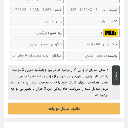
کیفیت :
480P - 720P - 1080P - 1080HQ - Bluray
حجم :
300MB - 695MB - 725MB - 1.6GB - 3.3GB
کشور :
ایران
زبان :
فارسی
:
رده سنی :
بزرگسال
مدت زمان :
60 دقیقه
کارگردان :
هومن سیدی
نویسنده :
هومن سیدی
ستارگان :
نوید محمدزاده # صابر ابر # سحر دولتشاهی # فرشته حسینی
داستان سریال از جایی آغاز میشود که در روز چهارشنبه سوری 3 دوست
داستان
به نام های رامین و فرید و جواد پس از دزدیدن اسلحه یک مامور
زخمی همکلاسی دوران کودکی خود را که به ضخصی بسیار پولدار و البته
مرموز تبدیل شده را میربایند. حالا زندگی این 3 جوان با تغییراتی مواجه
میشود که ......
دانلود سریال قورباغه