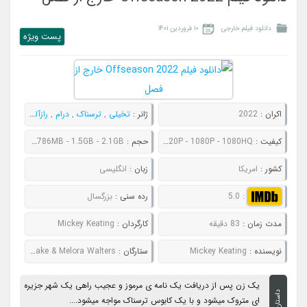
دانلود فیلم خارجی
۱۰ فروردین ۱۴۰۱
پست ويژه
اکران :
2022
ژانر :
تخیلی
,
ترسناک
,
درام
,
رازآلود
,
فانتزی
کیفیت :
480P - 720P - 1080P - 1080HQ
حجم :
553MB - 786MB - 1.5GB - 2.1GB
کشور :
امریکا
زبان :
انگلیسی
:
5.0
رده سنی :
بزرگسال
مدت زمان :
83 دقیقه
کارگردان :
Mickey Keating
نویسنده :
Mickey Keating
ستارگان :
Jocelin Donahue & Joe Swanberg & Richard Brake & Melora Walters
یک زن پس از دریافت یک نامه ی مرموز و عجیب راهی یک شهر جزیره
داستان
ای متروک میشود و با یک کابوس ترسناک مواجه میشود....