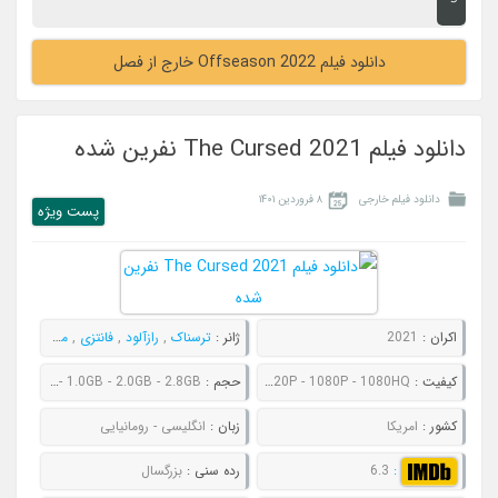
دانلود فیلم Offseason 2022 خارج از فصل
دانلود فیلم The Cursed 2021 نفرین شده
دانلود فیلم خارجی
۸ فروردین ۱۴۰۱
پست ويژه
اکران :
2021
ژانر :
ترسناک
,
رازآلود
,
فانتزی
,
معمایی
کیفیت :
480P - 720P - 1080P - 1080HQ
حجم :
760MB - 1.0GB - 2.0GB - 2.8GB
کشور :
امریکا
زبان :
انگلیسی - رومانیایی
:
6.3
رده سنی :
بزرگسال