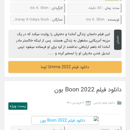
مدت زمان :
83 دقیقه
کارگردان :
Iris K. Shim
نویسنده :
Iris K. Shim
ستارگان :
Sandra Oh # Fivel Stewart # Dermot Mulroney # Odeya Rush
این فیلم داستان زندگی آماندا و دخترش را روایت میکند که در یک
داستان
مزرعه آمریکایی مشغول به زندگی هستند. پس از اینکه خاکستر مادر
آماندا که باهم ارتباطی نداشتند از کره برای او فرستاده میشود ترس
تبدیل شدن مادرش او را تسخیر کرده و .......
دانلود فیلم Umma 2022 اوما
دانلود فیلم Boon 2022 بون
دانلود فیلم خارجی
۱۶ فروردین ۱۴۰۱
پست ويژه