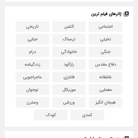
ژانرهای فیلم ترین
اجتماعی
اکشن
تاریخی
تخیلی
ترسناک
جنایی
جنگی
خانوادگی
درام
دفاع مقدس
رازآلود
زندگینامه
عاشقانه
فانتزی
ماجراجویی
معمایی
موزیکال
نوجوان
هیجان انگیز
ورزشی
وسترن
کمدی
کودک