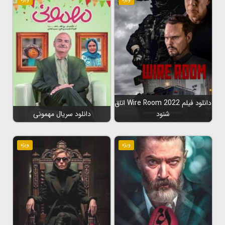
دانلود فیلم Wire Room 2022 اتاق
شنود
دانلود سریال مهمونی
ویژه
ویژه