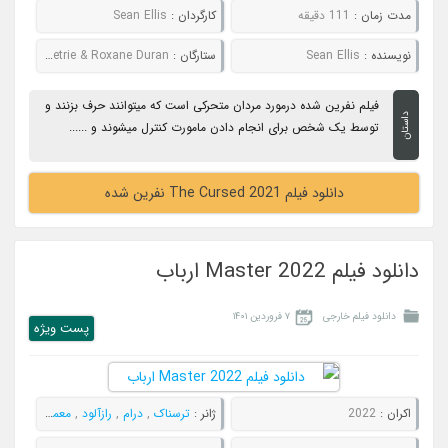
مدت زمان :
111 دقیقه
کارگردان :
Sean Ellis
نویسنده :
Sean Ellis
ستارگان :
Boyd Holbrook & Kelly Reilly & Alistair Petrie & Roxane Duran
فیلم نفرین شده درمورد مردان متحرکی است که میتوانند حرف بزنند و
داستان
توسط یک شخص برای انجام دادن مامورت کنترل میشوند و ......
دانلود فیلم The Cursed 2021 نفرین شده
دانلود فیلم Master 2022 ارباب
دانلود فیلم خارجی
۷ فروردین ۱۴۰۱
پست ويژه
اکران :
2022
ژانر :
ترسناک
,
درام
,
رازآلود
,
معمایی