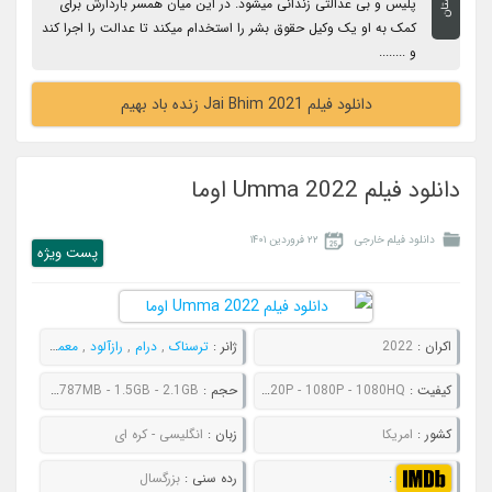
داستان
پلیس و بی عدالتی زندانی میشود. در این میان همسر باردارش برای
کمک به او یک وکیل حقوق بشر را استخدام میکند تا عدالت را اجرا کند
و ........
دانلود فیلم Jai Bhim 2021 زنده باد بهیم
دانلود فیلم Umma 2022 اوما
دانلود فیلم خارجی
۲۲ فروردین ۱۴۰۱
پست ويژه
اکران :
2022
ژانر :
ترسناک
,
درام
,
رازآلود
,
معمایی
کیفیت :
480P - 720P - 1080P - 1080HQ
حجم :
552MB - 787MB - 1.5GB - 2.1GB
کشور :
امریکا
زبان :
انگلیسی - کره ای
:
رده سنی :
بزرگسال