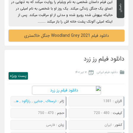
این فیلم داستان شخصی به نام ویلیام را روایت میکند که به تنهایی در
داستان
اعماق یک جنگل زندگی میکند. یک روز او با شخصی به نام امیلی در
حالیکه بیهوش شده روبرو شده و مدتی از او مراقبت میکند. پس از
اینکه امیلی آلونک پشت خانه اش را باز میکند .........
دانلود فیلم Woodland Grey 2021 جنگل خاکستری
دانلود فیلم رز زرد
دانلود فیلم ایرانی
۱۲ تیر ۱۴۰۱
پست ويژه
اکران :
1381
ژانر :
ترسناک
,
جنایی
,
رازآلود
,
هیجان انگیز
کیفیت :
480 - 720
حجم :
470 - 750
کشور :
ایران
زبان :
فارسی