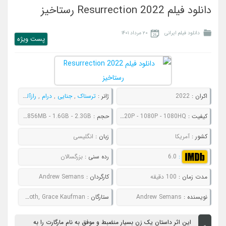
دانلود فیلم Resurrection 2022 رستاخیز
دانلود فیلم ایرانی
۲۰ مرداد ۱۴۰۱
پست ويژه
اکران :
2022
ژانر :
ترسناک
,
جنایی
,
درام
,
رازآلود
,
معمایی
کیفیت :
480P - 720P - 1080P - 1080HQ
حجم :
606MB - 856MB - 1.6GB - 2.3GB
کشور :
آمریکا
زبان :
انگلیسی
:
6.0
رده سنی :
بزرگسالان
مدت زمان :
100 دقیقه
کارگردان :
Andrew Semans
نویسنده :
Andrew Semans
ستارگان :
Rebecca Hall, Tim Roth, Grace Kaufman
این اثر داستان یک زن بسیار منضبط و موفق به نام مارگارت را به