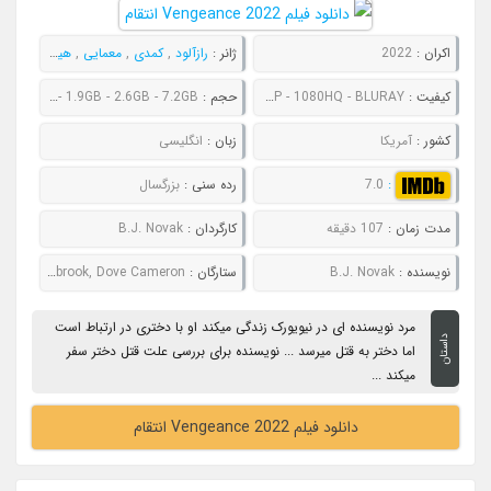
اکران :
2022
ژانر :
رازآلود
,
کمدی
,
معمایی
,
هیجان انگیز
کیفیت :
480P - 720P - 1080P - 1080HQ - BLURAY
حجم :
694MB - 994MB - 1.9GB - 2.6GB - 7.2GB
کشور :
آمریکا
زبان :
انگلیسی
:
7.0
رده سنی :
بزرگسال
مدت زمان :
107 دقیقه
کارگردان :
B.J. Novak
نویسنده :
B.J. Novak
ستارگان :
B.J. Novak, Boyd Holbrook, Dove Cameron
مرد نویسنده ای در نیویورک زندگی میکند او با دختری در ارتباط است
داستان
اما دختر به قتل میرسد ... نویسنده برای بررسی علت قتل دختر سفر
میکند ...
دانلود فیلم Vengeance 2022 انتقام