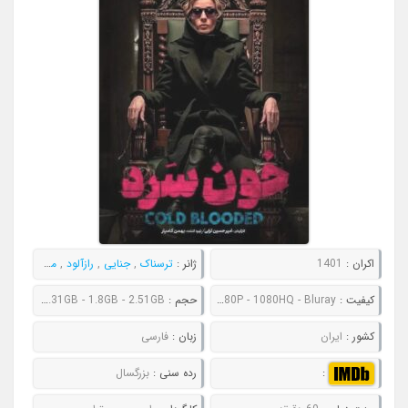
اکران :
1401
ژانر :
ترسناک
,
جنایی
,
رازآلود
,
معمایی
,
هیجا
کیفیت :
480P - 720P - 1080P - 1080HQ - Bluray
حجم :
485MB - 685MB - 1.31GB - 1.8GB - 2.51GB
کشور :
ایران
زبان :
فارسی
:
رده سنی :
بزرگسال