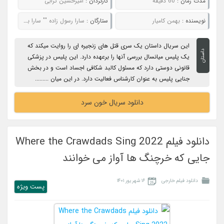
مدت زمان :
60 دقیقه
کارگردان :
امیرحسین ترابی
نویسنده :
بهمن کامیار
ستارگان :
سارا رسول زاده "" سارا بهرامی "" لیندا کیانی "" پریوش نظریه
این سریال داستان یک سری قتل های زنجیره ای را روایت میکند که
داستان
یک پلیس میانسال بررسی آنها را برعهده دارد. این پلیس در پزشکی
قانونی دوستی دارد که مسئول کالبد شکافی اجساد است و در بخش
جنایی پلیس به عنوان کارشناس فعالیت دارد. در این میان .........
دانلود سریال خون سرد
دانلود فیلم Where the Crawdads Sing 2022
جایی که خرچنگ ها آواز می خوانند
دانلود فیلم خارجی
۱۶ شهریور ۱۴۰۱
پست ويژه