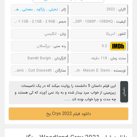
اکران :
2022
ژانر :
تخیلی
,
رازآلود
,
معمایی
,
هیجان انگیز
کیفیت :
480P - 720P - 1080P - 1080HQ
حجم :
772MB - 1.1GB - 2.1GB - 2.9GB
کشور :
آمریکا
زبان :
انگلیسی
:
5.2
رده سنی :
بزرگسالان
مدت زمان :
118 دقیقه
کارگردان :
Barrett Burgin
نویسنده :
Barrett Burgin - Mason D. Davis
ستارگان :
Jyllian Petrie :: Emily Marie Palmer :: Mason D. Davis :: Curt Doussett
این فیلم داستان 5 دانشمند را روایت میکند که در یک تاسیسات
داستان
زیرزمینی از خواب سرد بیدار شده و به یاد نمی آورند که کی هستند و
چه مدت و چرا خواب بوده اند .......
دانلود فیلم Cryo 2022 یخ