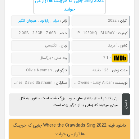
اکران :
2022
ژانر :
درام
,
رازآلود
,
هیجان انگیز
کیفیت :
480P - 720P - 1080P - 1080HQ - BLURAY
حجم :
736MB - 1.0GB - 2.0GB - 2.8GB - 7.6GB
کشور :
آمریکا
زبان :
انگلیسی
:
7.1
رده سنی :
بزرگسال
مدت زمان :
125 دقیقه
کارگردان :
Olivia Newman
نویسنده :
Delia Owens - Lucy Alibar
ستارگان :
Harris Dickinson, Daisy Edgar-Jones, David Strathairn
زنی که در اعماق باتلاق های جنوب بزرگ شده است مظنون به قتل
داستان
مردی میشود که زمانی با او درگیر بوده است ...
دانلود فیلم Where the Crawdads Sing 2022 جایی که خرچنگ
ها آواز می خوانند