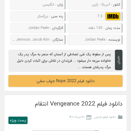
کشور :
آمریکا - ژاپن
زبان :
انگلیسی
:
7.3
رده سنی :
بزرگسال
مدت زمان :
130 دققه
کارگردان :
Jordan Peele
نویسنده :
Jordan Peele
ستارگان :
Kaluuya، Devon Graye، Donna Mills، Eddie Jemison، Jacob Kim
پس از سقوط یک شی تصادفی از آسمان که منجر به مرگ پدر یک
داستان
خانواده مزرعه دار میشود ... فرزندان در تلاش برای اثبات کردن دلیل
مرگ پدرشان هستند ...
دانلود فیلم Nope 2022 جواب منفی
دانلود فیلم Vengeance 2022 انتقام
دانلود فیلم خارجی
۳۰ مرداد ۱۴۰۱
پست ويژه