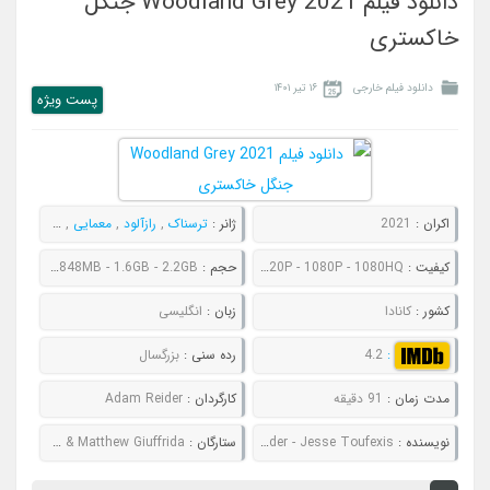
دانلود فیلم Woodland Grey 2021 جنگل
خاکستری
دانلود فیلم خارجی
۱۶ تیر ۱۴۰۱
پست ويژه
اکران :
2021
ژانر :
ترسناک
,
رازآلود
,
معمایی
,
هیجان انگیز
کیفیت :
480P - 720P - 1080P - 1080HQ
حجم :
595MB - 848MB - 1.6GB - 2.2GB
کشور :
کانادا
زبان :
انگلیسی
:
4.2
رده سنی :
بزرگسال
مدت زمان :
91 دقیقه
کارگردان :
Adam Reider
نویسنده :
Adam Reider - Jesse Toufexis
ستارگان :
Jenny Raven & Ryan Blakely & Art Hindle & Matthew Giuffrida