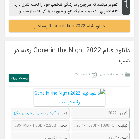
داستان
تصویر میکشد که هر چیزی در زندگی شخصی خود را تحت کنترل دارد.
تا اینکه پای یک مرد بسیار گستاخ و شرور به زندگی اش باز شده و .....
دانلود فیلم Resurrection 2022 رستاخیز
دانلود فیلم Gone in the Night 2022 رفته در
شب
دانلود فیلم خارجی
۱۹ مرداد ۱۴۰۱
پست ويژه
اکران :
2022
ژانر :
رازآلود
,
معمایی
,
هیجان انگیز
کیفیت :
480P - 720P - 1080P - 1080HQ
حجم :
599MB - 851MB - 1.6GB - 2.2GB
کشور :
آمریکا
زبان :
انگلیسی