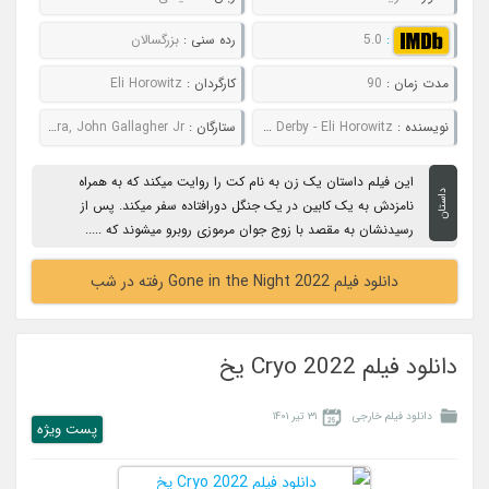
:
5.0
رده سنی :
بزرگسالان
مدت زمان :
90
کارگردان :
Eli Horowitz
نویسنده :
Matthew Derby - Eli Horowitz
ستارگان :
Winona Ryder, Sedrick Cabrera, John Gallagher Jr.
این فیلم داستان یک زن به نام کت را روایت میکند که به همراه
داستان
نامزدش به یک کابین در یک جنگل دورافتاده سفر میکند. پس از
رسیدنشان به مقصد با زوج جوان مرموزی روبرو میشوند که .....
دانلود فیلم Gone in the Night 2022 رفته در شب
دانلود فیلم Cryo 2022 یخ
دانلود فیلم خارجی
۳۱ تیر ۱۴۰۱
پست ويژه