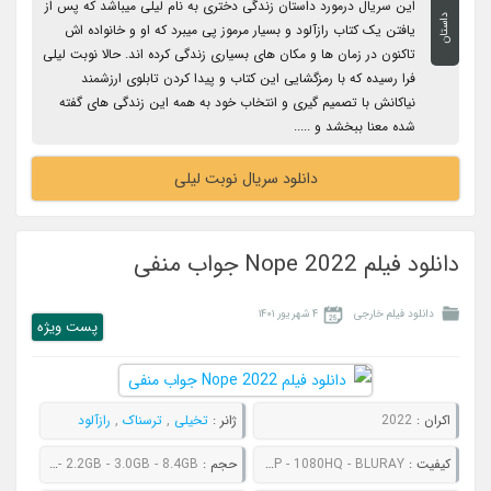
این سریال درمورد داستان زندگی دختری به نام لیلی میباشد که پس از
داستان
یافتن یک کتاب رازآلود و بسیار مرموز پی میبرد که او و خانواده اش
تاکنون در زمان ها و مکان های بسیاری زندگی کرده اند. حالا نوبت لیلی
فرا رسیده که با رمزگشایی این کتاب و پیدا کردن تابلوی ارزشمند
نیاکانش با تصمیم گیری و انتخاب خود به همه این زندگی های گفته
شده معنا ببخشد و .....
دانلود سریال نوبت لیلی
دانلود فیلم Nope 2022 جواب منفی
دانلود فیلم خارجی
۴ شهریور ۱۴۰۱
پست ويژه
اکران :
2022
ژانر :
تخیلی
,
ترسناک
,
رازآلود
کیفیت :
480P - 720P - 1080P - 1080HQ - BLURAY
حجم :
805MB - 1.1GB - 2.2GB - 3.0GB - 8.4GB