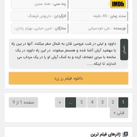
:
رده سنی :
همه سنین
مدت زمان :
85 دقیقه
کارگردان :
داریوش فرهنگ
نویسنده :
علی خودسیانی
ستارگان :
امین حیایی، بهرام رادان، حدیث فولادوند، مرجام محتشم و داریوش فرهنگ
داوود و لیلی در شب عروسی شان به شمال سفر میکنند. آنها در بین راه
داستان
با مهشید آرش آشنا شده و همسفر میشوند. در این راه داوود در یک
سانحه با مردی تصادف کرده و به کمک آرش او را در یک مرداب می
اندازند تا اینکه........
دانلود فیلم رز زرد
1
2
3
4
5
...
»
صفحه 1 از 9
قبلی »
ژانرهای فیلم ترین