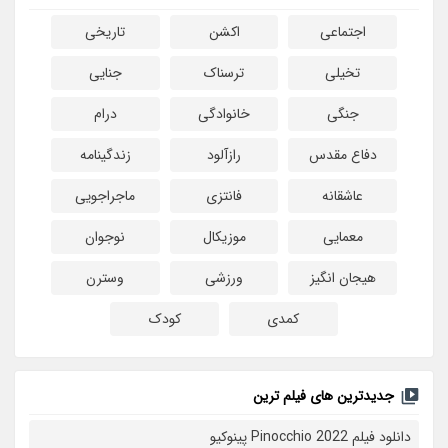
اجتماعی
اکشن
تاریخی
تخیلی
ترسناک
جنایی
جنگی
خانوادگی
درام
دفاع مقدس
رازآلود
زندگینامه
عاشقانه
فانتزی
ماجراجویی
معمایی
موزیکال
نوجوان
هیجان انگیز
ورزشی
وسترن
کمدی
کودک
جدیدترین های فیلم ترین
دانلود فیلم Pinocchio 2022 پینوکیو