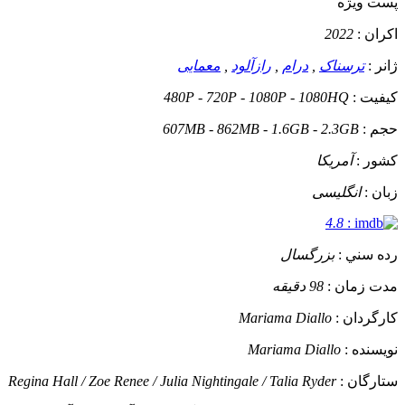
پست ويژه
اکران :
2022
ژانر :
ترسناک
,
درام
,
رازآلود
,
معمایی
کيفيت :
480P - 720P - 1080P - 1080HQ
حجم :
607MB - 862MB - 1.6GB - 2.3GB
کشور :
آمریکا
زبان :
انگلیسی
4.8
:
رده سني :
بزرگسال
مدت زمان :
98 دقیقه
کارگردان :
Mariama Diallo
نويسنده :
Mariama Diallo
ستارگان :
Regina Hall / Zoe Renee / Julia Nightingale / Talia Ryder