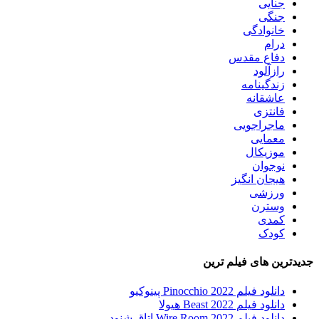
جنایی
جنگی
خانوادگی
درام
دفاع مقدس
رازآلود
زندگینامه
عاشقانه
فانتزی
ماجراجویی
معمایی
موزیکال
نوجوان
هیجان انگیز
ورزشی
وسترن
کمدی
کودک
جدیدترین های فیلم ترین
دانلود فیلم Pinocchio 2022 پینوکیو
دانلود فیلم Beast 2022 هیولا
دانلود فیلم Wire Room 2022 اتاق شنود