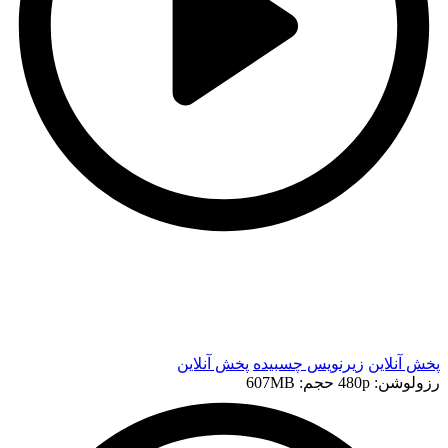
t
t
پخش آنلاین
زیرنویس چسبیده
پخش آنلاین
رزولوشن: 480p
حجم: 607MB