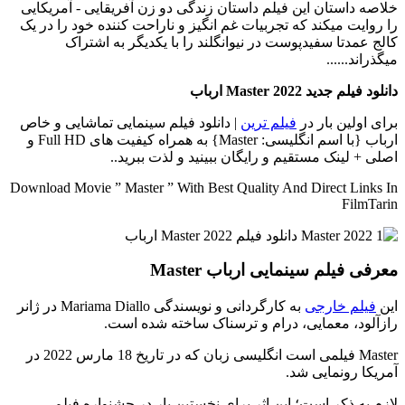
خلاصه داستان
این فیلم داستان زندگی دو زن آفریقایی - آمریکایی
را روایت میکند که تجربیات غم انگیز و ناراحت کننده خود را در یک
کالج عمدتا سفیدپوست در نیوانگلند را با یکدیگر به اشتراک
میگذراند......
دانلود فیلم جدید Master 2022 ارباب
برای اولین بار در
فیلم ترین
| دانلود فیلم سینمایی تماشایی و خاص
ارباب {با اسم انگلیسی: Master} به همراه کیفیت های Full HD و
اصلی + لینک مستقیم و رایگان ببینید و لذت ببرید..
Download Movie ” Master ” With Best Quality And Direct Links In
FilmTarin
معرفی فیلم سینمایی ارباب Master
این
فیلم خارجی
به کارگردانی و نویسندگی Mariama Diallo در ژانر
رازآلود، معمایی، درام و ترسناک ساخته شده است.
Master فیلمی است انگلیسی زبان که در تاریخ 18 مارس 2022 در
آمریکا رونمایی شد.
لازم به ذکر است؛ این اثر برای نخستین بار در جشنواره فیلم