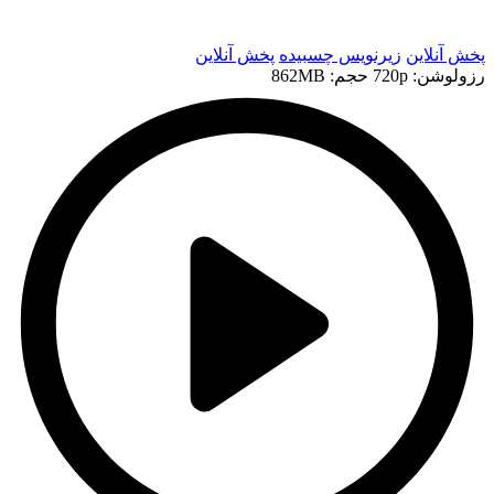
t
پخش آنلاین
زیرنویس چسبیده
پخش آنلاین
رزولوشن: 720p
حجم: 862MB