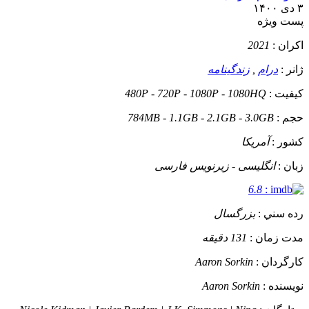
۳ دی ۱۴۰۰
پست ويژه
اکران :
2021
ژانر :
درام
,
زندگینامه
کيفيت :
480P - 720P - 1080P - 1080HQ
حجم :
784MB - 1.1GB - 2.1GB - 3.0GB
کشور :
آمریکا
زبان :
انگلیسی - زیرنویس فارسی
6.8
:
رده سني :
بزرگسال
مدت زمان :
131 دقیقه
کارگردان :
Aaron Sorkin
نويسنده :
Aaron Sorkin