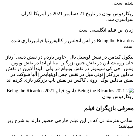
شده است.
ریکاردوس بودن در تاریخ 21 دسامبر 2021 در آمریکا اکران
سراسری شد.
زبان این فیلم انگلیسی است.
Being the Ricardos در لس آنجلس و کالیفورنیا فیلمبرداری شده
است.
نیکول کیدمن در نقش لوسیل بال | خاویر باردم در نقش دسی آرناز |
جان روبینشتاین در نقش جس بزرگتر | نینا آریاندا در نقش ویوین
ونس | جی کی سیمونز در نقش ویلیام فراولی | لیندا لاوین در نقش
مادلین بزرگتر | تونی هیل در نقش جس اوپنهایمر | آلیا شوکت در
نقش مادلین پوگ | رونی کاکس در نقش باب بزرگتر بازی کرده اند.
معرفی بازیگران فیلم
اسامی هنرمندانی که در این فیلم خارجی حضور دارند به شرح زیر
میباشد: