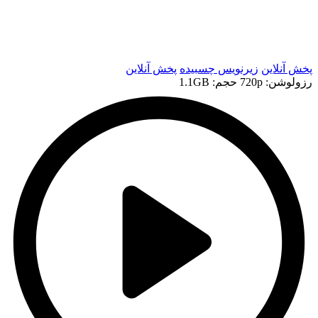
t
t
پخش آنلاین
زیرنویس چسبیده
پخش آنلاین
رزولوشن: 720p
حجم: 1.1GB