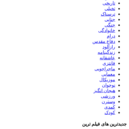
تاریخی
تخیلی
ترسناک
جنایی
جنگی
خانوادگی
درام
دفاع مقدس
رازآلود
زندگینامه
عاشقانه
فانتزی
ماجراجویی
معمایی
موزیکال
نوجوان
هیجان انگیز
ورزشی
وسترن
کمدی
کودک
جدیدترین های فیلم ترین