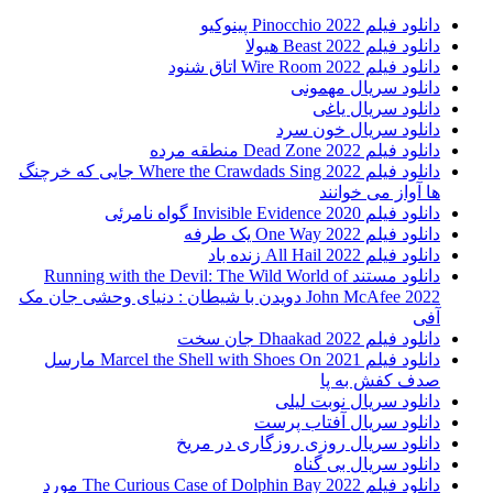
دانلود فیلم Pinocchio 2022 پینوکیو
دانلود فیلم Beast 2022 هیولا
دانلود فیلم Wire Room 2022 اتاق شنود
دانلود سریال مهمونی
دانلود سریال یاغی
دانلود سریال خون سرد
دانلود فیلم 2022 Dead Zone منطقه مرده
دانلود فیلم Where the Crawdads Sing 2022 جایی که خرچنگ
ها آواز می خوانند
دانلود فیلم 2020 Invisible Evidence گواه نامرئی
دانلود فیلم One Way 2022 یک طرفه
دانلود فیلم All Hail 2022 زنده باد
دانلود مستند Running with the Devil: The Wild World of
John McAfee 2022 دویدن با شیطان : دنیای وحشی جان مک
آفی
دانلود فیلم Dhaakad 2022 جان سخت
دانلود فیلم Marcel the Shell with Shoes On 2021 مارسل
صدف کفش به پا
دانلود سریال نوبت لیلی
دانلود سریال آفتاب پرست
دانلود سریال روزی روزگاری در مریخ
دانلود سریال بی گناه
دانلود فیلم The Curious Case of Dolphin Bay 2022 مورد