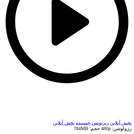
t
t
پخش آنلاین
زیرنویس چسبیده
پخش آنلاین
رزولوشن: 480p
حجم: 784MB