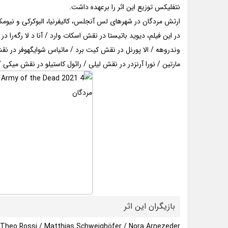
نتفلیکس توزیع این اثر را برعهده داشت.
ارتش مردگان در شهرهای لس آنجلس، کالیفرنیا، البوکرکی و نیومک
در این فیلم، دیوید باتیستا در نقش اسکات وارد / آنا د لا رگه‌را
وندروهه / الا پورنل در نقش کیت برد / ماتیاس شوایگهوفر در 
مارتین / نورا آرنزدر در نقش لیلی / رائول کاستیلو در نقش میکی گ
بازیگران این اثر
 / Theo Rossi / Matthias Schweighöfer / Nora Arnezeder