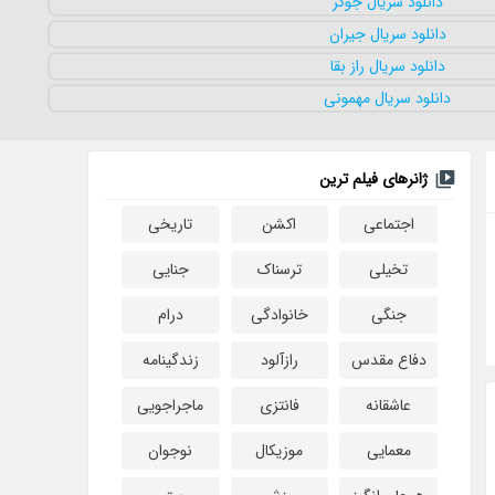
ژانرهای فیلم ترین
اجتماعی
اکشن
تاریخی
تخیلی
ترسناک
جنایی
جنگی
خانوادگی
درام
دفاع مقدس
رازآلود
زندگینامه
عاشقانه
فانتزی
ماجراجویی
معمایی
موزیکال
نوجوان