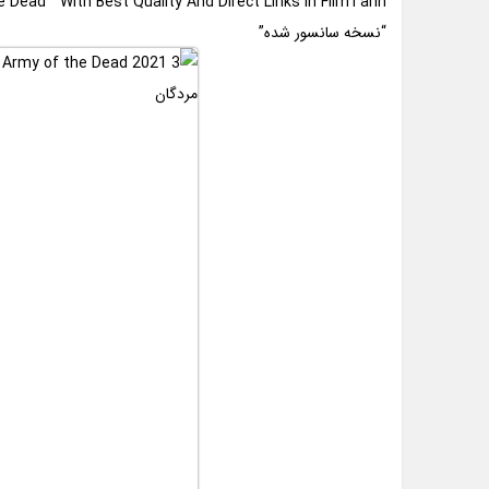
Dead ” With Best Quality And Direct Links In FilmTarin
“نسخه سانسور شده”