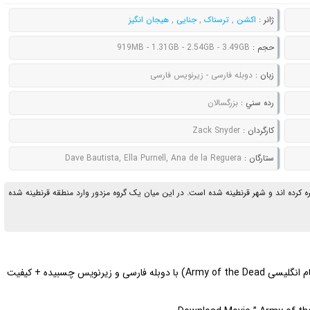
ژانر :
اکشن
,
ترسناک
,
جنایی
,
هیجان انگیز
حجم :
919MB - 1.31GB - 2.54GB - 3.49GB
زبان :
دوبله فارسی - زیرنویس فارسی
رده سني :
بزرگسالان
کارگردان :
Zack Snyder
ستارگان :
Dave Bautista, Ella Purnell, Ana de la Reguera
ه کرده اند و شهر قرنطینه شده است. در این میان یک گروه مزدور وارد منطقه قرنطینه شده
ارتش مردگان (نام انگلیسی Army of the Dead) با دوبله فارسی و زیرنویس چسبیده + کیفیت