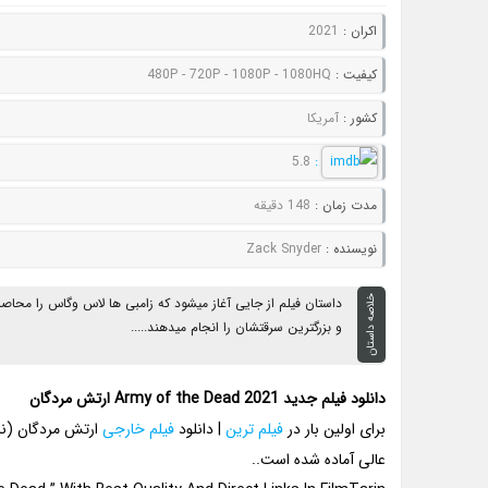
اکران :
2021
کيفيت :
480P - 720P - 1080P - 1080HQ
کشور :
آمریکا
5.8
:
مدت زمان :
148 دقیقه
نويسنده :
Zack Snyder
خلاصه داستان
داستان فیلم از جایی آغاز میشود که زامبی ها لاس وگاس را محاصر
و بزرگترین سرقتشان را انجام میدهند.....
دانلود فیلم جدید Army of the Dead 2021 ارتش مردگان
برای اولین بار در
فیلم ترین
| دانلود
فیلم خارجی
عالی آماده شده است..