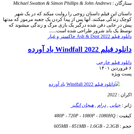
ستارگان :
Michael Swatton & Simon Phillips & John Andrews
داستان
این فیلم داستان زوجی را روایت میکند که در یک شهر
کوچک زندگی میکنند. آنها پس از پیدا کردن یک جعبه مرموز که مدتها
پیش در جایی دفن شده درگیر یک بازی مرگ و زندگی میشوند که
توسط یک باند شرور طراحی شده است......
دانلود فیلم Ash & Dust 2022 خاکستر و غبار
دانلود فیلم Windfall 2022 باد آورده
دانلود فیلم خارجی
۶ فروردین ۱۴۰۱
پست ويژه
اکران :
2022
ژانر :
جنایی
,
درام
,
هیجان انگیز
کیفیت :
480P - 720P - 1080P - 1080HQ
حجم :
605MB - 851MB - 1.6GB - 2.3GB