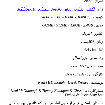
اکران :
2022
ژانر :
اکشن
,
جنایی
,
درام
,
رازآلود
,
معمایی
,
هیجان انگیز
کیفیت :
480P - 720P - 1080P - 1080HQ
حجم :
642MB - 912MB - 1.8GB - 2.4GB
کشور :
امریکا
زبان :
انگلیسی
6.4
:
رده سنی :
بزرگسال
مدت زمان :
95 دقیقه
کارگردان :
Derek Presley
نویسنده :
Neal McDonough - Derek Presley
ستارگان :
Neal McDonough & Tommy Flanagan & Christina
Ochoa & Jason Scott Lee
داستان
داستان فیلم از جایی آغاز میشود که کاترین بیوه در حال