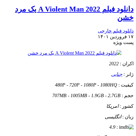
دانلود فیلم A Violent Man 2022 یک مرد
خشن
دانلود فیلم خارجی
۱۷ فروردین ۱۴۰۱
پست ويژه
اکران :
2022
ژانر :
جنایی
کیفیت :
480P - 720P - 1080P - 1080HQ
حجم :
707MB - 1005MB - 1.9GB - 2.7GB
کشور :
امریکا
زبان :
انگلیسی
4.9
: