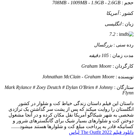
حجم :
708MB - 1009MB - 1.9GB - 2.6GB
کشور :
آمریکا
زبان :
انگلیسی
7.2
:
رده سنی :
بزرگسال
مدت زمان :
105 دقیقه
کارگردان :
Graham Moore
نویسنده :
Johnathan McClain - Graham Moore
ستارگان :
Mark Rylance # Zoey Deutch # Dylan O'Brien # Johnny
Flynn
داستان
این فیلم داستان زندگی خیاط کت و شلوار در کشور
انگلستان را روایت میکند که پس از پشت سر گذاشتن یک تراژدی
شخصی به شهر شیکاگو آمریکا نقل مکان کرده و در آنجا مشغول
دوختن کت و شلوارهای بسیار شیک برای گانگسترهای شرور و
کسانیکه قادر به پرداخت مبلغ کت و شلوارها هستند میشود.......
دانلود فیلم The Outfit 2022 لباس