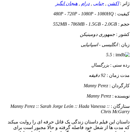
ژانر :
اکشن
,
جنایی
,
درام
,
هیجان انگیز
کیفیت :
480P - 720P - 1080P - 1080HQ
حجم :
552MB - 786MB - 1.5GB - 2.0GB
کشور :
جمهوری دومینیکن
زبان :
انگلیسی - اسپانیایی
5.5
:
رده سنی :
بزرگسال
مدت زمان :
92 دقیقه
کارگردان :
Manny Perez
نویسنده :
Manny Perez
ستارگان :
Manny Perez :: Sarah Jorge León :: Hada Vanessa ::
Chris McGarry
داستان
این فیلم داستان زندگی یک قاتل حرفه ای را روایت میکند
که مدت ها از شغل خود فاصله گرفته و حالا مجبور است برای