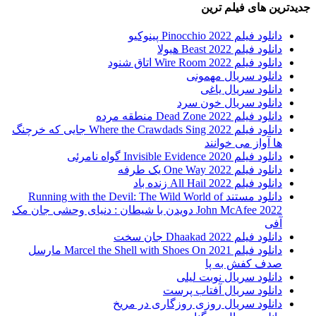
جدیدترین های فیلم ترین
دانلود فیلم Pinocchio 2022 پینوکیو
دانلود فیلم Beast 2022 هیولا
دانلود فیلم Wire Room 2022 اتاق شنود
دانلود سریال مهمونی
دانلود سریال یاغی
دانلود سریال خون سرد
دانلود فیلم 2022 Dead Zone منطقه مرده
دانلود فیلم Where the Crawdads Sing 2022 جایی که خرچنگ
ها آواز می خوانند
دانلود فیلم 2020 Invisible Evidence گواه نامرئی
دانلود فیلم One Way 2022 یک طرفه
دانلود فیلم All Hail 2022 زنده باد
دانلود مستند Running with the Devil: The Wild World of
John McAfee 2022 دویدن با شیطان : دنیای وحشی جان مک
آفی
دانلود فیلم Dhaakad 2022 جان سخت
دانلود فیلم Marcel the Shell with Shoes On 2021 مارسل
صدف کفش به پا
دانلود سریال نوبت لیلی
دانلود سریال آفتاب پرست
دانلود سریال روزی روزگاری در مریخ