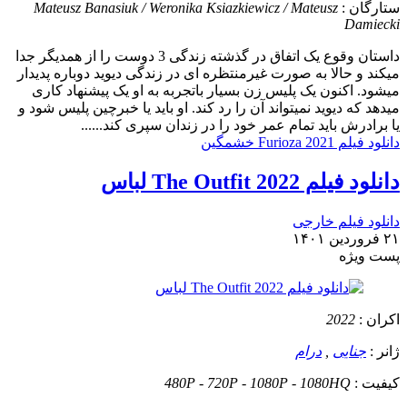
ستارگان :
Mateusz Banasiuk / Weronika Ksiazkiewicz / Mateusz
Damiecki
داستان
وقوع یک اتفاق در گذشته زندگی 3 دوست را از همدیگر جدا
میکند و حالا به صورت غیرمنتظره ای در زندگی دیوید دوباره پدیدار
میشود. اکنون یک پلیس زن بسیار باتجربه به او یک پیشنهاد کاری
میدهد که دیوید نمیتواند آن را رد کند. او باید یا خبرچین پلیس شود و
یا برادرش باید تمام عمر خود را در زندان سپری کند......
دانلود فیلم Furioza 2021 خشمگین
دانلود فیلم The Outfit 2022 لباس
دانلود فیلم خارجی
۲۱ فروردین ۱۴۰۱
پست ويژه
اکران :
2022
ژانر :
جنایی
,
درام
کیفیت :
480P - 720P - 1080P - 1080HQ