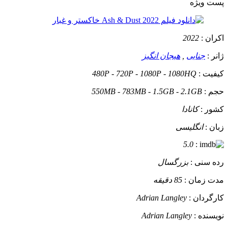
پست ويژه
اکران :
2022
ژانر :
جنایی
,
هیجان انگیز
کیفیت :
480P - 720P - 1080P - 1080HQ
حجم :
550MB - 783MB - 1.5GB - 2.1GB
کشور :
کانادا
زبان :
انگلیسی
5.0
:
رده سنی :
بزرگسال
مدت زمان :
85 دقیقه
کارگردان :
Adrian Langley
نویسنده :
Adrian Langley