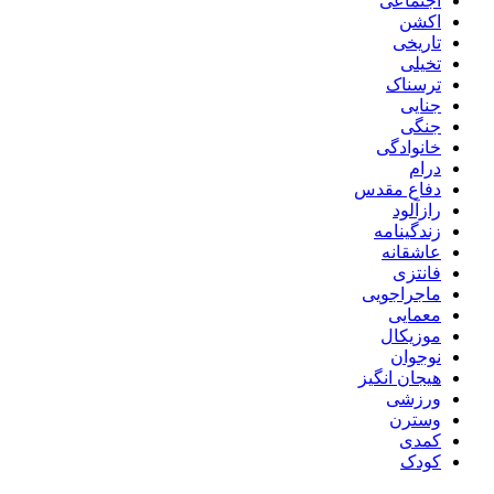
اجتماعی
اکشن
تاریخی
تخیلی
ترسناک
جنایی
جنگی
خانوادگی
درام
دفاع مقدس
رازآلود
زندگینامه
عاشقانه
فانتزی
ماجراجویی
معمایی
موزیکال
نوجوان
هیجان انگیز
ورزشی
وسترن
کمدی
کودک