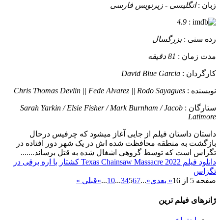
زبان :
انگلیسی - زیرنویس فارسی
4.9
:
رده سنی :
بزرگسال
مدت زمان :
81 دقیقه
کارگردان :
David Blue Garcia
نویسنده :
Chris Thomas Devlin || Fede Alvarez || Rodo Sayagues
ستارگان :
Sarah Yarkin / Elsie Fisher / Mark Burnham / Jacob
Latimore
داستان
داستان فیلم از جایی آغاز میشود که چرفیس درحال
بازگشت به منطقه محافظت شده اش در یک شهر دور افتاده در
تگزاس است که توسط گروهی اشغال شده به قتل برساند.......
دانلود فیلم Texas Chainsaw Massacre 2022 کشتار با اره برقی در
تگزاس
صفحه 5 از 16
« بعدی
«
...
7
6
5
4
3
...
10
...
»
قبلی »
ژانرهای فیلم ترین