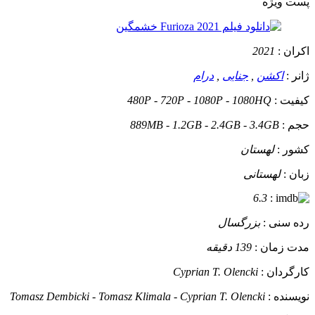
پست ويژه
اکران :
2021
ژانر :
اکشن
,
جنایی
,
درام
کیفیت :
480P - 720P - 1080P - 1080HQ
حجم :
889MB - 1.2GB - 2.4GB - 3.4GB
کشور :
لهستان
زبان :
لهستانی
6.3
:
رده سنی :
بزرگسال
مدت زمان :
139 دقیقه
کارگردان :
Cyprian T. Olencki
نویسنده :
Tomasz Dembicki - Tomasz Klimala - Cyprian T. Olencki