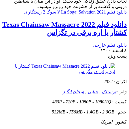
نجات دادن عشق زندگی خود بجنگد. او در این میان با شیاطین
درونی و گذشته پر از خشونت خود روبرو میشود...
دانلود فیلم La Soga: Salvation 2021 لا سوگا 2 رستگاری
دانلود فیلم Texas Chainsaw Massacre 2022
کشتار با اره برقی در تگزاس
دانلود فیلم خارجی
۸ اسفند ۱۴۰۰
پست ويژه
اکران :
2022
ژانر :
ترسناک
,
جنایی
,
هیجان انگیز
کیفیت :
480P - 720P - 1080P - 1080HQ
حجم :
532MB - 756MB - 1.4GB - 2.0GB
کشور :
امریکا