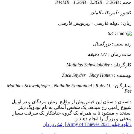
حجم :
844MB - 1.2GB - 2.3GB - 3.2GB
کشور :
آمریکا - آلمان
زبان :
دوبله فارسی - زیرنویس فارسی
6.4
:
رده سنی :
بزرگسال
مدت زمان :
127 دقیقه
کارگردان :
Matthias Schweighöfer
نویسنده :
Zack Snyder - Shay Hatten
ستارگان :
Matthias Schweighöfer | Nathalie Emmanuel | Ruby O.
Fee
داستان
داستان این فیلم پیش از وقایع ارتش مردگان و در اوایل
شیوع زامبی رخ میدهد. یک شخص آلمانی به نام لودویگ دیتر
استخدام میشود تا به همراه یک گروه جنایتکار یک سرقت بسیار
مخفی و بزرگ را انجام دهند و ......
دانلود فیلم Army of Thieves 2021 ارتش دزدان