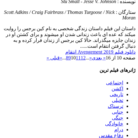
نویسنده :
Stu Small - Jesse V. Johnson
ستارگان :
Scott Adkins / Craig Fairbrass / Thomas Turgoose / Nick
Moran
داستان
این فیلم داستان زندگی شخصی به نام کین برجس را روایت
میکند که عده ای باعث زندانی شدن او میشوند و برای کشتن او در
زندان جایزه میگذراند. حالا کین برجس از زندان فرار کرده و به
دنبال گرفتن انتقام است......
دانلود فیلم Avengement 2019 انتقام
صفحه 10 از 16
« بعدی
«
...
12
11
10
9
8
...
»
قبلی »
ژانرهای فیلم ترین
اجتماعی
اکشن
تاریخی
تخیلی
ترسناک
جنایی
جنگی
خانوادگی
درام
دفاع مقدس