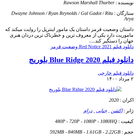
نویسنده :
Rawson Marshall Thurber
ستارگان :
Dwayne Johnson / Ryan Reynolds / Gal Gadot / Ritu
Arya
داستان
وضعیت قرمز داستان یک مامور اینترپل را روایت میکند که
ماموریت دارد یکی از معروف ترین و خطرناک ترین دزدان هنری
جهان را دستگیر کند.....
دانلود فیلم Red Notice 2021 وضعیت قرمز
دانلود فیلم Blue Ridge 2020 بلوریج
دانلود فیلم خارجی
۲ مرداد ۱۴۰۰
اکران :
2020
ژانر :
اکشن
,
جنایی
,
درام
کیفیت :
480P - 720P - 1080P - 1080HQ
حجم :
592MB - 840MB - 1.61GB - 2.22GB