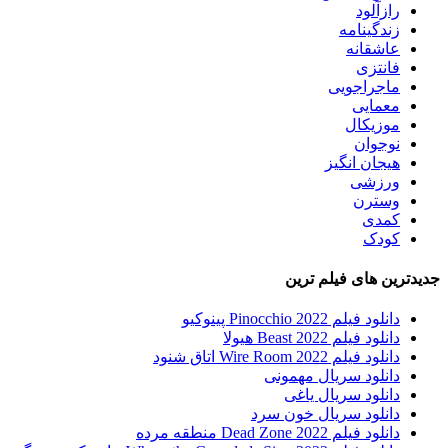
رازآلود
زندگینامه
عاشقانه
فانتزی
ماجراجویی
معمایی
موزیکال
نوجوان
هیجان انگیز
ورزشی
وسترن
کمدی
کودک
جدیدترین های فیلم ترین
دانلود فیلم Pinocchio 2022 پینوکیو
دانلود فیلم Beast 2022 هیولا
دانلود فیلم Wire Room 2022 اتاق شنود
دانلود سریال مهمونی
دانلود سریال یاغی
دانلود سریال خون سرد
دانلود فیلم 2022 Dead Zone منطقه مرده