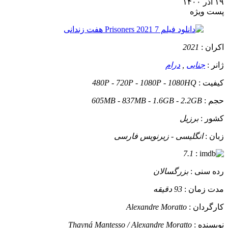
۱۹ آذر ۱۴۰۰
پست ويژه
اکران :
2021
ژانر :
جنایی
,
درام
کیفیت :
480P - 720P - 1080P - 1080HQ
حجم :
605MB - 837MB - 1.6GB - 2.2GB
کشور :
برزیل
زبان :
انگلیسی - زیرنویس فارسی
7.1
:
رده سنی :
بزرگسالان
مدت زمان :
93 دقیقه
کارگردان :
Alexandre Moratto
نویسنده :
Thayná Mantesso / Alexandre Moratto