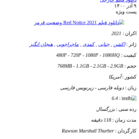
۹ آذر ۱۴۰۰
پست ويژه
اکران :
2021
ژانر :
اکشن
,
جنایی
,
کمدی
,
ماجراجویی
,
هیجان انگیز
کیفیت :
480P - 720P - 1080P - 1080HQ
حجم :
768MB - 1.1GB - 2.1GB - 2.9GB
کشور :
آمریکا
زبان :
دوبله فارسی - زیرنویس فارسی
6.4
:
رده سنی :
بزرگسال
مدت زمان :
118 دقیقه
کارگردان :
Rawson Marshall Thurber