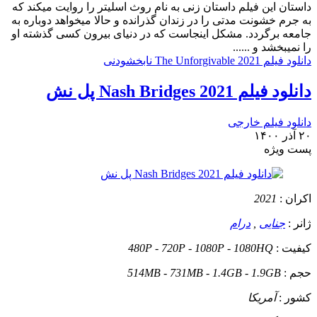
داستان
این فیلم داستان زنی به نام روث اسلیتر را روایت میکند که
به جرم خشونت مدتی را در زندان گذرانده و حالا میخواهد دوباره به
جامعه برگردد. مشکل اینجاست که در دنیای بیرون کسی گذشته او
را نمیبخشد و ......
دانلود فیلم The Unforgivable 2021 نابخشودنی
دانلود فیلم Nash Bridges 2021 پل نش
دانلود فیلم خارجی
۲۰ آذر ۱۴۰۰
پست ويژه
اکران :
2021
ژانر :
جنایی
,
درام
کیفیت :
480P - 720P - 1080P - 1080HQ
حجم :
514MB - 731MB - 1.4GB - 1.9GB
کشور :
آمریکا