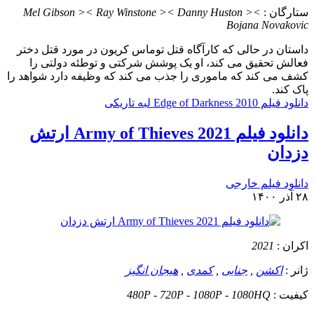
ستارگان :
Mel Gibson >< Ray Winstone >< Danny Huston ><
Bojana Novakovic
داستان
در حالی که کارآگاه قتل توماس کریون در مورد قتل دختر
فعالش تحقیق می کند، او یک پوشش شرکتی و توطئه دولتی را
کشف می کند که ماموری را جذب می کند که وظیفه دارد شواهد را
پاک کند.
دانلود فیلم Edge of Darkness 2010 لبه تاریکی
دانلود فیلم Army of Thieves 2021 ارتش
دزدان
دانلود فیلم خارجی
۲۸ آذر ۱۴۰۰
اکران :
2021
ژانر :
اکشن
,
جنایی
,
کمدی
,
هیجان انگیز
کیفیت :
480P - 720P - 1080P - 1080HQ