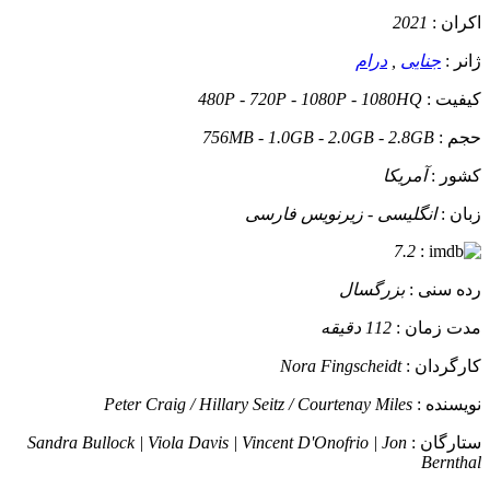
اکران :
2021
ژانر :
جنایی
,
درام
کیفیت :
480P - 720P - 1080P - 1080HQ
حجم :
756MB - 1.0GB - 2.0GB - 2.8GB
کشور :
آمریکا
زبان :
انگلیسی - زیرنویس فارسی
7.2
:
رده سنی :
بزرگسال
مدت زمان :
112 دقیقه
کارگردان :
Nora Fingscheidt
نویسنده :
Peter Craig / Hillary Seitz / Courtenay Miles
ستارگان :
Sandra Bullock | Viola Davis | Vincent D'Onofrio | Jon
Bernthal