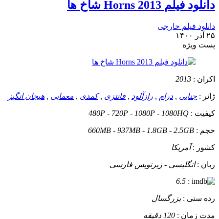
دانلود فیلم Horns 2013 شاخ ها
دانلود فیلم خارجی
۲۵ آذر ۱۴۰۰
پست ويژه
اکران :
2013
ژانر :
جنایی
,
درام
,
رازآلود
,
فانتزی
,
کمدی
,
معمایی
,
هیجان انگیز
کیفیت :
480P - 720P - 1080P - 1080HQ
حجم :
660MB - 937MB - 1.8GB - 2.5GB
کشور :
آمریکا
زبان :
انگلیسی - زیرنویس فارسی
6.5
:
رده سنی :
بزرگسال
مدت زمان :
120 دقیقه