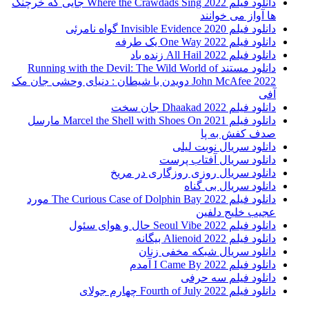
دانلود فیلم Where the Crawdads Sing 2022 جایی که خرچنگ
ها آواز می خوانند
دانلود فیلم 2020 Invisible Evidence گواه نامرئی
دانلود فیلم One Way 2022 یک طرفه
دانلود فیلم All Hail 2022 زنده باد
دانلود مستند Running with the Devil: The Wild World of
John McAfee 2022 دویدن با شیطان : دنیای وحشی جان مک
آفی
دانلود فیلم Dhaakad 2022 جان سخت
دانلود فیلم Marcel the Shell with Shoes On 2021 مارسل
صدف کفش به پا
دانلود سریال نوبت لیلی
دانلود سریال آفتاب پرست
دانلود سریال روزی روزگاری در مریخ
دانلود سریال بی گناه
دانلود فیلم The Curious Case of Dolphin Bay 2022 مورد
عجیب خلیج دلفین
دانلود فیلم Seoul Vibe 2022 حال و هوای سئول
دانلود فیلم Alienoid 2022 بیگانه
دانلود سریال شبکه مخفی زنان
دانلود فیلم I Came By 2022 آمدم
دانلود فیلم سه حرفی
دانلود فیلم Fourth of July 2022 چهارم جولای