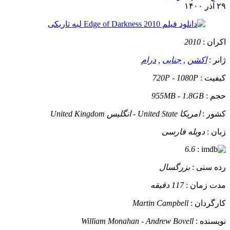
۲۹ آذر ۱۴۰۰
اکران :
2010
ژانر :
اکشن
,
جنایی
,
درام
کیفیت :
720P - 1080P
حجم :
955MB - 1.8GB
کشور :
امریکا United State - انگلیس United Kingdom
زبان :
دوبله فارسی
6.6
:
رده سنی :
بزرگسال
مدت زمان :
117 دقیقه
کارگردان :
Martin Campbell
نویسنده :
William Monahan - Andrew Bovell