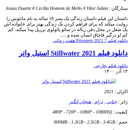
ستارگان :
Josias Duarte # Cecília Homem de Mello # Vitor Julian
داستان
این فیلم داستان زندگی یک پسر 18 ساله به نام ماتئوس را
روایت میکند که برای فراهم کردن یک زندگی بهتر برای خانواده اش
یک شغل در محل دفن زباله در سائو پائولوی برزیل پیدا میکند. کم
کم او درگیر قاچاق انسان شده و .....
دانلود فیلم 7 Prisoners 2021 هفت زندانی
دانلود فیلم Stillwater 2021 استیل واتر
دانلود فیلم خارجی
۱۳ آذر ۱۴۰۰
اکران :
2021
ژانر :
جنایی
,
درام
,
هیجان انگیز
کیفیت :
480P - 720P - 1080P - 1080HQ
حجم :
909MB - 1.3GB - 2.5GB - 3.4GB