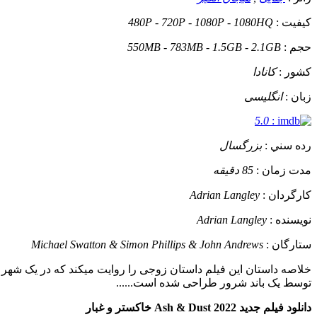
کيفيت :
480P - 720P - 1080P - 1080HQ
حجم :
550MB - 783MB - 1.5GB - 2.1GB
کشور :
کانادا
زبان :
انگلیسی
5.0
:
رده سني :
بزرگسال
مدت زمان :
85 دقیقه
کارگردان :
Adrian Langley
نويسنده :
Adrian Langley
ستارگان :
Michael Swatton & Simon Phillips & John Andrews
خلاصه داستان
این فیلم داستان زوجی را روایت میکند که در یک شهر 
توسط یک باند شرور طراحی شده است......
دانلود فیلم جدید Ash & Dust 2022 خاکستر و غبار