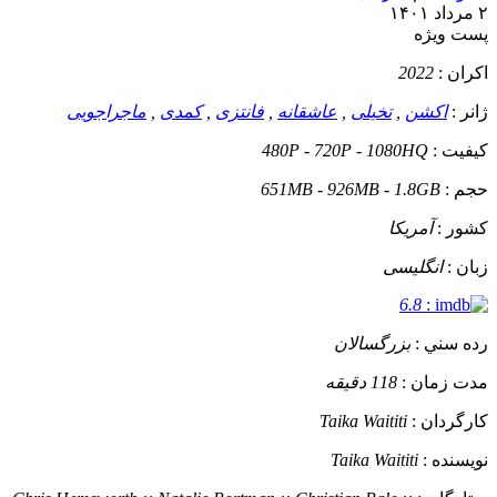
۲ مرداد ۱۴۰۱
پست ويژه
اکران :
2022
ژانر :
اکشن
,
تخیلی
,
عاشقانه
,
فانتزی
,
کمدی
,
ماجراجویی
کيفيت :
480P - 720P - 1080HQ
حجم :
651MB - 926MB - 1.8GB
کشور :
آمریکا
زبان :
انگلیسی
6.8
:
رده سني :
بزرگسالان
مدت زمان :
118 دقیقه
کارگردان :
Taika Waititi
نويسنده :
Taika Waititi