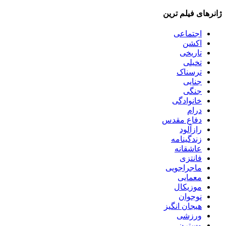
ژانرهای فیلم ترین
اجتماعی
اکشن
تاریخی
تخیلی
ترسناک
جنایی
جنگی
خانوادگی
درام
دفاع مقدس
رازآلود
زندگینامه
عاشقانه
فانتزی
ماجراجویی
معمایی
موزیکال
نوجوان
هیجان انگیز
ورزشی
وسترن