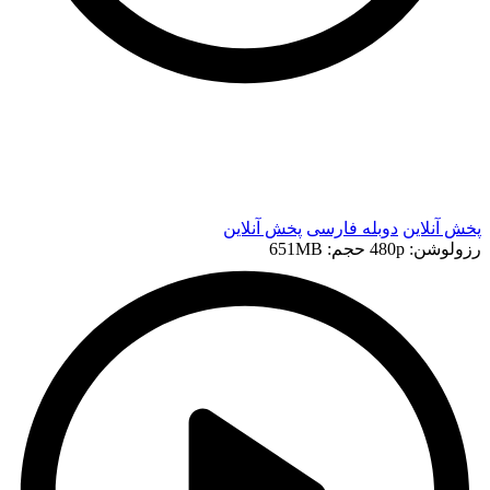
t
t
پخش آنلاین
دوبله فارسی
پخش آنلاین
رزولوشن: 480p
حجم: 651MB