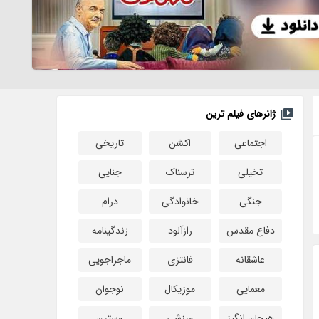
ژانرهای فیلم ترین
اجتماعی
اکشن
تاریخی
تخیلی
ترسناک
جنایی
جنگی
خانوادگی
درام
دفاع مقدس
رازآلود
زندگینامه
عاشقانه
فانتزی
ماجراجویی
معمایی
موزیکال
نوجوان
هیجان انگیز
ورزشی
وسترن