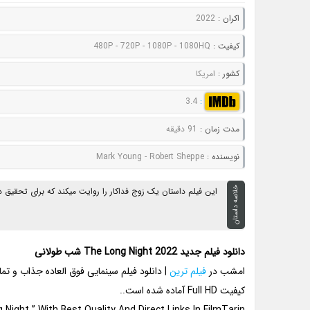
اکران :
2022
کيفيت :
480P - 720P - 1080P - 1080HQ
کشور :
امریکا
3.4
:
مدت زمان :
91 دقیقه
نويسنده :
Mark Young - Robert Sheppe
خلاصه داستان
این فیلم داستان یک زوج فداکار را روایت میکند که برای تحقیق درم
دانلود فیلم جدید The Long Night 2022 شب طولانی
امشب در
فیلم ترین
کیفیت Full HD آماده شده است..
Night ” With Best Quality And Direct Links In FilmTarin