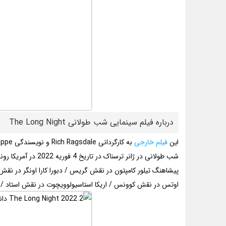
درباره فیلم سینمایی شب طولانی The Long Night
این
فیلم خارجی
به کارگردانی Rich Ragsdale و نویسندگی Mark Young – Robert Sheppe ساخته شده است.
شب طولانی در ژانر ترسناک در تاریخ 4 فوریه 2022 در آمریکا رونمایی شد.
پیشاهنگ تیلور کامپتون در نقش گریس / دبورا کارا اونگر در ن
اوتس در نقش کوونس / اریکا استاسیولوویچوت در نقش استاد / کو