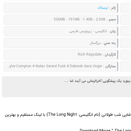
ژانر :
ترسناک
حجم :
536MB - 761MB - 1.4GB - 2.0GB
زبان :
انگلیسی - زیرنویس فارسی
رده سني :
بزرگسال
کارگردان :
Rich Ragsdale
ستارگان :
Scout Taylor-Compton # Nolan Gerard Funk # Deborah Kara Unger
ورد یک پیشگویی آخرالزمانی می آیند اما ......
| دانلود فیلم سینمایی فوق العاده جذاب و تماشایی شب طولانی {نام انگلیسی: The Long Night} با لینک مستقیم و بهترین
Download Movie ” The Long 