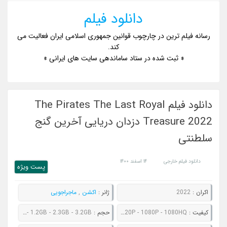
دانلود فیلم
رسانه فیلم ترین در چارچوب قوانین جمهوری اسلامی ایران فعالیت می
کند.
« ثبت شده در ستاد ساماندهی سایت های ایرانی »
دانلود فیلم The Pirates The Last Royal
Treasure 2022 دزدان دریایی آخرین گنج
سلطنتی
دانلود فیلم خارجی
۱۴ اسفند ۱۴۰۰
پست ويژه
اکران :
2022
ژانر :
اکشن
,
ماجراجویی
کيفيت :
480P - 720P - 1080P - 1080HQ
حجم :
843MB - 1.2GB - 2.3GB - 3.2GB