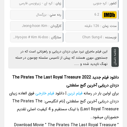
کشور :
کره جنوبی
زبان :
کره ای - زیرنویس فارسی
:
6.2
رده سني :
بزرگسال
مدت زمان :
126 دقیقه
کارگردان :
Jeong-hoon Kim
نويسنده :
Chun Sung-il
ستارگان :
Kang Ha-Neul # Jason Her # Han Hyo-joo # Kim Ki-doo
خلاصه داستان
این فیلم ماجرای نبرد میان دزدان دریایی و راهزنانی است که در
جستجوی مهری هستند که پیش از تاسیس سلسله چوسون در حمله
نهنگ ناپدید شده و ......
دانلود فیلم جدید The Pirates The Last Royal Treasure 2022
دزدان دریایی آخرین گنج سلطنتی
برای اولین بار در رسانه
فیلم ترین
| دانلود
فیلم خارجی
فوق العاده زیبای
دزدان دریایی آخرین گنج سلطنتی {نام انگلیسی: The Pirates The
Last Royal Treasure} با لینک مستقیم و 4 کیفیت اصلی تقدیم
حضورتان میشود..
Download Movie ” The Pirates The Last Royal Treasure ”