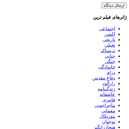
ژانرهای فیلم ترین
اجتماعی
اکشن
تاریخی
تخیلی
ترسناک
جنایی
جنگی
خانوادگی
درام
دفاع مقدس
رازآلود
زندگینامه
عاشقانه
فانتزی
ماجراجویی
معمایی
موزیکال
نوجوان
هیجان انگیز