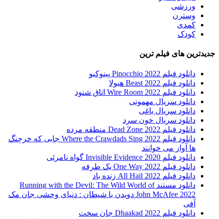
ورزشی
وسترن
کمدی
کودک
جدیدترین های فیلم ترین
دانلود فیلم Pinocchio 2022 پینوکیو
دانلود فیلم Beast 2022 هیولا
دانلود فیلم Wire Room 2022 اتاق شنود
دانلود سریال مهمونی
دانلود سریال یاغی
دانلود سریال خون سرد
دانلود فیلم 2022 Dead Zone منطقه مرده
دانلود فیلم Where the Crawdads Sing 2022 جایی که خرچنگ
ها آواز می خوانند
دانلود فیلم 2020 Invisible Evidence گواه نامرئی
دانلود فیلم One Way 2022 یک طرفه
دانلود فیلم All Hail 2022 زنده باد
دانلود مستند Running with the Devil: The Wild World of
John McAfee 2022 دویدن با شیطان : دنیای وحشی جان مک
آفی
دانلود فیلم Dhaakad 2022 جان سخت