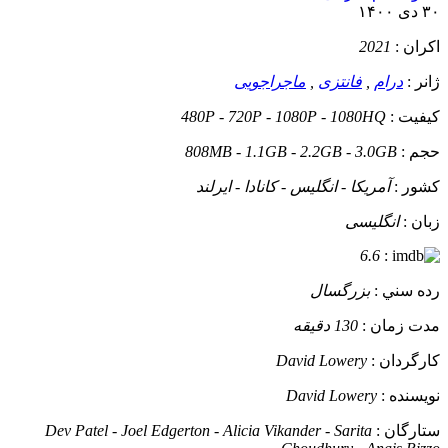
۳۰ دی ۱۴۰۰
اکران :
2021
ژانر :
درام
,
فانتزی
,
ماجراجویی
کيفيت :
480P - 720P - 1080P - 1080HQ
حجم :
808MB - 1.1GB - 2.2GB - 3.0GB
کشور :
آمریکا - انگلیس - کانادا - ایرلند
زبان :
انگلیسی
6.6
:
رده سني :
بزرگسال
مدت زمان :
130 دقیقه
کارگردان :
David Lowery
نويسنده :
David Lowery
ستارگان :
Dev Patel - Joel Edgerton - Alicia Vikander - Sarita