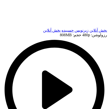
t
t
پخش آنلاین
زیرنویس چسبیده
پخش آنلاین
رزولوشن: 480p
حجم: 808MB