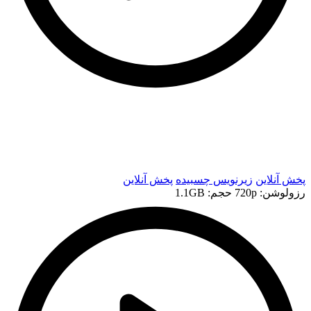
t
t
پخش آنلاین
زیرنویس چسبیده
پخش آنلاین
رزولوشن: 720p
حجم: 1.1GB