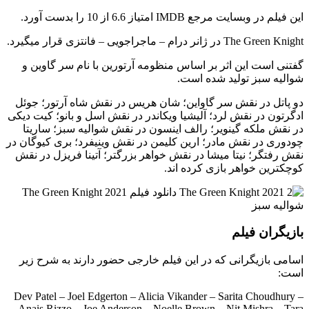
این فیلم در وبسایت مرجع IMDB امتیاز 6.6 از 10 را بدست آورد.
The Green Knight در ژانر درام – ماجراجویی – فانتزی قرار میگیرد.
گفتنی است این اثر بر اساس منظومه آرتورین با نام سر گاوین و
شوالیه سبز تولید شده است.
دو پاتل در نقش سر گاواین؛ شان هریس در نقش شاه آرتور؛ جوئل
ادگرتون در نقش لرد؛ آلیشیا ویکاندر در نقش اسل و بانو؛ کیت دیکی
در نقش ملکه گینویر؛ رالف اینسون در نقش شوالیه سبز؛ ساریتا
چودوری در نقش مادر؛ ارین کلیمن در نقش وینیفرد؛ بری کیوگان در
نقش رفتگر؛ نیتا میشا در نقش خواهر بزرگتر؛ آتینا فریزل در نقش
کوچکترین خواهر بازی کرده اند.
بازیگران فیلم
اسامی بازیگرانی که در این فیلم خارجی حضور دارند به شرح زیر
است:
Dev Patel – Joel Edgerton – Alicia Vikander – Sarita Choudhury –
Anais Rizzo – Joe Anderson – Noelle Brown – Nit Mishra – Tara