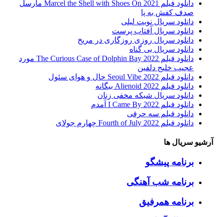
دانلود فیلم Marcel the Shell with Shoes On 2021 مارسل
صدف کفش به پا
دانلود سریال نوبت لیلی
دانلود سریال آفتاب پرست
دانلود سریال روزی روزگاری در مریخ
دانلود سریال بی گناه
دانلود فیلم The Curious Case of Dolphin Bay 2022 مورد
عجیب خلیج دلفین
دانلود فیلم Seoul Vibe 2022 حال و هوای سئول
دانلود فیلم Alienoid 2022 بیگانه
دانلود سریال شبکه مخفی زنان
دانلود فیلم I Came By 2022 آمدم
دانلود فیلم سه حرفی
دانلود فیلم Fourth of July 2022 چهارم جولای
آرشیو سریال ها
برنامه پیشگو
برنامه شب آهنگی
برنامه همرفیق