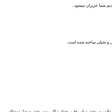
ر نقش سانی هارپر / آزریل دالمن در نقش سانی هارپر جوان / کلی یو در نقش میشل / دونالد