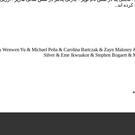
کرده اند..
r & Wenwen Yu & Michael Peña & Carolina Bartczak & Zayn Maloney 
Silver & Eme Ikwuakor & Stephen Bogaert & 