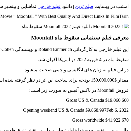
امشب در وبسایت
فیلم ترین
| دانلود
فیلم خارجی
تماشایی و بینظیر سقوط ماه {Moonfall} با بهترین کیفیت های Full HD و
ovie ” Moonfall ” With Best Quality And Direct Links In FilmTarin
معرفی فیلم سینمایی سقوط ماه Moonfall
این فیلم خارجی به کارگردانی Roland Emmerich و نویسندگی Roland Emmerich – Harald Kloser – Spenser Cohen در ژانر اکشن، ماجراجویی و تخیلی ساخته شده است.
سقوط ماه در 4 فوریه 2022 در آمریکا اکران شد.
در این فیلم به زبان های انگلیسی و چینی صحبت میشود.
مقدار $150,000,000 بودجه برای ساخت این اثر در نظر گرفته شده است.
فروش Moonfall در باکس آفیس به صورت زیر است:
Gross US & Canada $19,060,660
Opening weekend US & Canada $9,868,997Feb 6, 2022
Gross worldwide $41,922,670
هالی بری در ن