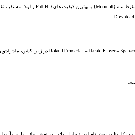
 لینک مستقیم تقدیم شما عزیزان میشود..
Download M
قش جوسیندا فاولر / جان بردلی در نقش K.C. هاوسمن / مایکل پنا در نقش تام لوپز / چارلی پلامر د