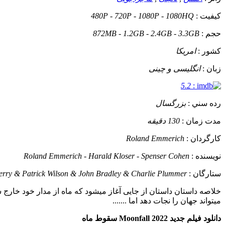
کيفيت :
480P - 720P - 1080P - 1080HQ
حجم :
872MB - 1.2GB - 2.4GB - 3.3GB
کشور :
امریکا
زبان :
انگلیسی و چینی
5.2
:
رده سني :
بزرگسال
مدت زمان :
130 دقیقه
کارگردان :
Roland Emmerich
نويسنده :
Roland Emmerich - Harald Kloser - Spenser Cohen
ستارگان :
erry & Patrick Wilson & John Bradley & Charlie Plummer
خلاصه داستان
داستان از جایی آغاز میشود که ماه از مدار خود خارج
میتواند جهان را نجات دهد اما .......
دانلود فیلم جدید Moonfall 2022 سقوط ماه