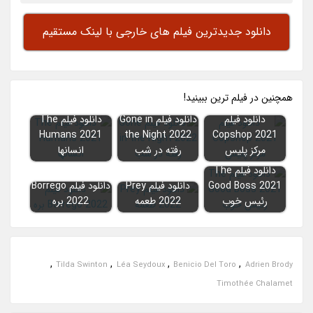
دانلود جدیدترین فیلم های خارجی با لینک مستقیم
همچنين در فيلم ترين ببينيد!
دانلود فیلم
دانلود فیلم Gone in
دانلود فیلم The
Humans 2021
the Night 2022
Copshop 2021
مرکز پلیس
رفته در شب
انسانها
دانلود فیلم The
Good Boss 2021
دانلود فیلم Prey
دانلود فیلم Borrego
رئیس خوب
2022 طعمه
2022 بره
,
,
,
,
Tilda Swinton
Léa Seydoux
Benicio Del Toro
Adrien Brody
Timothée Chalamet