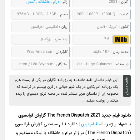
اکران :
2021
ژانر :
درام
,
عاشقانه
,
کمدی
کيفيت :
480P - 720P - 1080P - 1080HQ
حجم :
686MB - 976MB - 1.9GB - 2.6GB
کشور :
آمریکا - آلمان
زبان :
انگلیسی - فرانسوی
:
7.5
رده سني :
بزرگسال
مدت زمان :
107 دقیقه
کارگردان :
Wes Anderson
نويسنده :
Wes Anderson - Roman Coppola - Hugo Guinness
ستارگان :
Benicio Del Toro / Adrien Brody / Tilda Swinton / Léa Seydoux
خلاصه داستان
این فیلم داستان نامه عاشقانه به روزنامه نگاران در یکی از پست های
یک روزنامه آمریکایی در یک شهر خیالی در قرن بیستم در فرانسه که
مجموعه ای از داستان های منتشر شده در مجله فرنچ دیسپاچ را زنده
میکند را روایت میکند.....
دانلود فیلم جدید The French Dispatch 2021 گزارش فرانسوی
پیشنهاد ویژه رسانه
فیلم ترین
| دانلود فیلم سینمایی گزارش فرانسوی
(The French Dispatch) در ژانر درام و عاشقانه با لینک مستقیم و