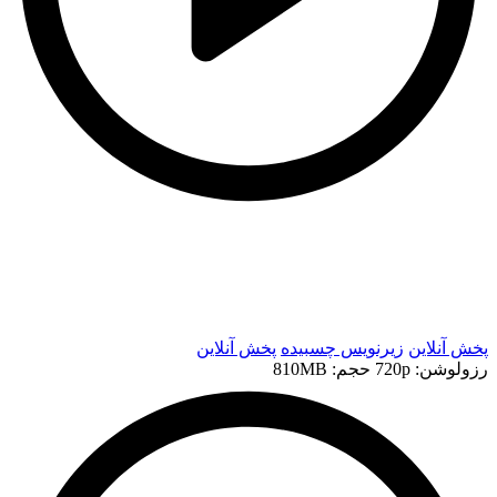
t
t
پخش آنلاین
زیرنویس چسبیده
پخش آنلاین
رزولوشن: 720p
حجم: 810MB