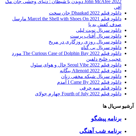
John McAfee 2022 دویدن با شیطان : دنیای وحشی جان مک
آفی
دانلود فیلم Dhaakad 2022 جان سخت
دانلود فیلم Marcel the Shell with Shoes On 2021 مارسل
صدف کفش به پا
دانلود سریال نوبت لیلی
دانلود سریال آفتاب پرست
دانلود سریال روزی روزگاری در مریخ
دانلود سریال بی گناه
دانلود فیلم The Curious Case of Dolphin Bay 2022 مورد
عجیب خلیج دلفین
دانلود فیلم Seoul Vibe 2022 حال و هوای سئول
دانلود فیلم Alienoid 2022 بیگانه
دانلود سریال شبکه مخفی زنان
دانلود فیلم I Came By 2022 آمدم
دانلود فیلم سه حرفی
دانلود فیلم Fourth of July 2022 چهارم جولای
آرشیو سریال ها
برنامه پیشگو
برنامه شب آهنگی