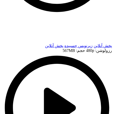
t
t
پخش آنلاین
زیرنویس چسبیده
پخش آنلاین
رزولوشن: 480p
حجم: 567MB