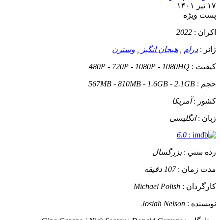
۱۷ تیر ۱۴۰۱
پست ويژه
اکران :
2022
ژانر :
درام
,
هیجان انگیز
,
وسترن
کيفيت :
480P - 720P - 1080P - 1080HQ
حجم :
567MB - 810MB - 1.6GB - 2.1GB
کشور :
آمریکا
زبان :
انگلیسی
6.0
:
رده سني :
بزرگسال
مدت زمان :
107 دقیقه
کارگردان :
Michael Polish
نويسنده :
Josiah Nelson