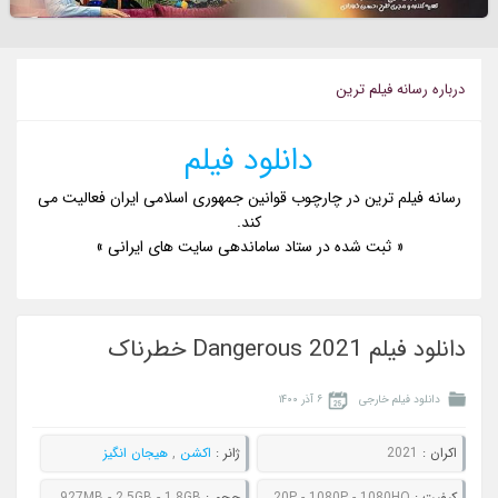
درباره رسانه فيلم ترين
دانلود فیلم
رسانه فیلم ترین در چارچوب قوانین جمهوری اسلامی ایران فعالیت می
کند.
« ثبت شده در ستاد ساماندهی سایت های ایرانی »
دانلود فیلم Dangerous 2021 خطرناک
دانلود فیلم خارجی
۶ آذر ۱۴۰۰
اکران :
2021
ژانر :
اکشن
,
هیجان انگیز
کيفيت :
480P - 720P - 1080P - 1080HQ
حجم :
652MB - 927MB - 2.5GB - 1.8GB