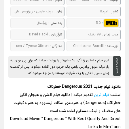
کشور :
آمریکا
زبان :
دوبله فارسی - زیرنویس فارسی
:
5.0
رده سني :
بزرگسال
مدت زمان :
99 دقیقه
کارگردان :
David Hackl
نويسنده :
Christopher Borrelli
ستارگان :
Scott Eastwood / Kevin Durand / Famke Janssen / Tyrese Gibson
خلاصه داستان
این فیلم داستان زندگی یک طبهکار را روایت میکند که برای پی بردن به
راز مرگ مرموز برادرش راهی یک جزیره دور افتاده میشود. پس از گذشت
زمان بسیار اندکی با یک شرایط غیرمنتظره مواجه میشود که ........
دانلود فیلم جدید Dangerous 2021 خطرناک
امشب
فیلم ترین
تقدیم میکند | دانلود فیلم اکشن و هیجان انگیز
خطرناک {Dangerous} با هنرمندی اسکات ایستوود به همراه کیفیت
های مختلف و لینک مستقیم آماده شده است..
Download Movie ” Dangerous ” With Best Quality And Direct
Links In FilmTarin