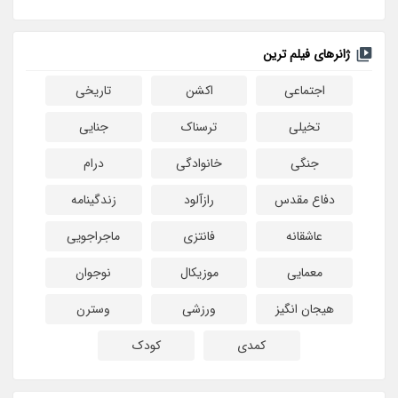
ژانرهای فیلم ترین
اجتماعی
اکشن
تاریخی
تخیلی
ترسناک
جنایی
جنگی
خانوادگی
درام
دفاع مقدس
رازآلود
زندگینامه
عاشقانه
فانتزی
ماجراجویی
معمایی
موزیکال
نوجوان
هیجان انگیز
ورزشی
وسترن
کمدی
کودک