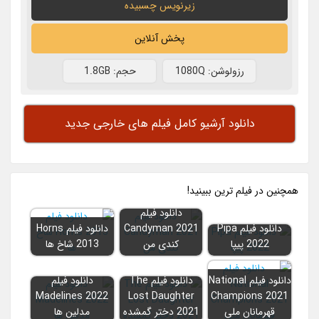
زیرنویس چسبیده
پخش آنلاین
رزولوشن: 1080Q
حجم: 1.8GB
دانلود آرشیو کامل فیلم های خارجی جدید
همچنين در فيلم ترين ببينيد!
دانلود فیلم
دانلود فیلم Pipa
Candyman 2021
دانلود فیلم Horns
2022 پیپا
کندی من
2013 شاخ ها
دانلود فیلم National
دانلود فیلم The
دانلود فیلم
Madelines 2022
Lost Daughter
Champions 2021
قهرمانان ملی
2021 دختر گمشده
مدلین ها