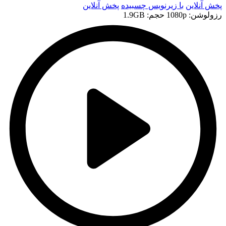
پخش آنلاین
با زیرنویس چسبیده
پخش آنلاین
رزولوشن: 1080p
حجم: 1.9GB