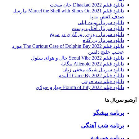
دانلود فیلم Dhaakad 2022 جان سخت
دانلود فیلم Marcel the Shell with Shoes On 2021 مارسل
صدف کفش به پا
دانلود سریال نوبت لیلی
دانلود سریال آفتاب پرست
دانلود سریال روزی روزگاری در مریخ
دانلود سریال بی گناه
دانلود فیلم The Curious Case of Dolphin Bay 2022 مورد
عجیب خلیج دلفین
دانلود فیلم Seoul Vibe 2022 حال و هوای سئول
دانلود فیلم Alienoid 2022 بیگانه
دانلود سریال شبکه مخفی زنان
دانلود فیلم I Came By 2022 آمدم
دانلود فیلم سه حرفی
دانلود فیلم Fourth of July 2022 چهارم جولای
آرشیو سریال ها
برنامه پیشگو
برنامه شب آهنگی
برنامه همرفیق