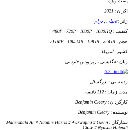
پست ويژه
اکران :
2021
ژانر :
تخیلی
,
درام
کيفيت :
480P - 720P - 1080P - 1080HQ
حجم :
711MB - 1005MB - 1.9GB - 2.6GB
کشور :
آمریکا
زبان :
انگلیسی - زیرنویس فارسی
6.7
:
رده سني :
بزرگسال
مدت زمان :
112 دقیقه
کارگردان :
Benjamin Cleary
نويسنده :
Benjamin Cleary
ستارگان :
Mahershala Ali # Naomie Harris # Awkwafina # Glenn
Close # Nyasha Hatendi