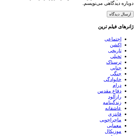
دوباره دیدگاهی می‌نویسم.
ژانرهای فیلم ترین
اجتماعی
اکشن
تاریخی
تخیلی
ترسناک
جنایی
جنگی
خانوادگی
درام
دفاع مقدس
رازآلود
زندگینامه
عاشقانه
فانتزی
ماجراجویی
معمایی
موزیکال