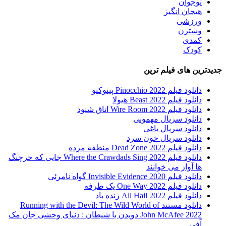
نوجوان
هیجان انگیز
ورزشی
وسترن
کمدی
کودک
جدیدترین های فیلم ترین
دانلود فیلم Pinocchio 2022 پینوکیو
دانلود فیلم Beast 2022 هیولا
دانلود فیلم Wire Room 2022 اتاق شنود
دانلود سریال مهمونی
دانلود سریال یاغی
دانلود سریال خون سرد
دانلود فیلم 2022 Dead Zone منطقه مرده
دانلود فیلم Where the Crawdads Sing 2022 جایی که خرچنگ
ها آواز می خوانند
دانلود فیلم 2020 Invisible Evidence گواه نامرئی
دانلود فیلم One Way 2022 یک طرفه
دانلود فیلم All Hail 2022 زنده باد
دانلود مستند Running with the Devil: The Wild World of
John McAfee 2022 دویدن با شیطان : دنیای وحشی جان مک
آفی