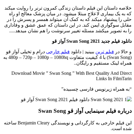
خلاصه داستان
این فیلم داستان زندگی کمرون ترنر را روایت میکند
که به یک بیماری لاعلاج مبتلا میشود. در میان پزشک معالج او راه
حلی را پیشنهاد میکند که به کمک آن میتواند همسر و پسرش را در
مقابل سوگواری ایمن کند. در این داستان که عمق عشق و وفاداری
را به تصویر میکشد مسئله تغییر سرنوشت را هم نشان میدهد.....
دانلود فیلم جدید Swan Song 2021 آواز قو
و حالا در
فیلم ترین
ببینید | دانلود
فیلم خارجی
درام و تخیلی آواز قو
(Swan Song) با 4 کیفیت متفاوت 480p – 720p – 1080p – 1080hq به
همراه لینک مستقیم و رایگان..
Download Movie ” Swan Song ” With Best Quality And Direct
Links In FilmTarin
“به همراه زیرنویس فارسی چسبیده”
درباره فیلم سینمایی آواز قو Swan Song
این فیلم خارجی به کارگردانی و نویسندگی Benjamin Cleary ساخته
شده است.