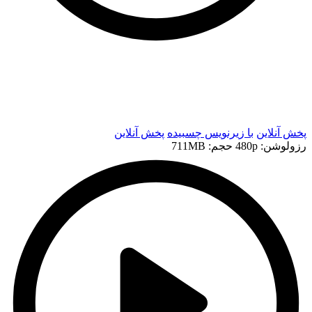
t
t
پخش آنلاین
با زیرنویس چسبیده
پخش آنلاین
رزولوشن: 480p
حجم: 711MB