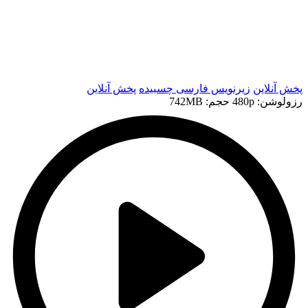
t
t
پخش آنلاین
زیرنویس فارسی چسبیده
پخش آنلاین
رزولوشن: 480p
حجم: 742MB