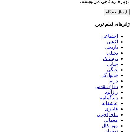
دوباره دیدگاهی می‌نویسم.
ژانرهای فیلم ترین
اجتماعی
اکشن
تاریخی
تخیلی
ترسناک
جنایی
جنگی
خانوادگی
درام
دفاع مقدس
رازآلود
زندگینامه
عاشقانه
فانتزی
ماجراجویی
معمایی
موزیکال
نوجوان