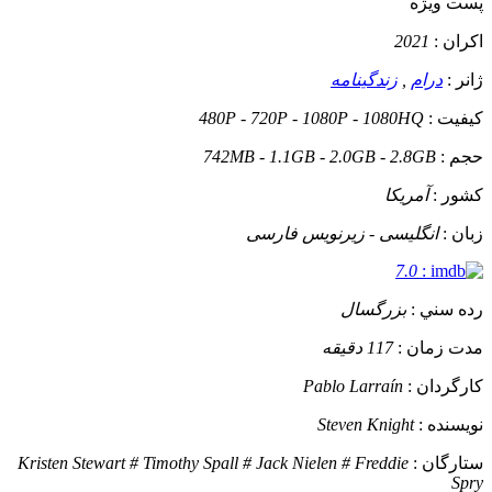
پست ويژه
اکران :
2021
ژانر :
درام
,
زندگینامه
کيفيت :
480P - 720P - 1080P - 1080HQ
حجم :
742MB - 1.1GB - 2.0GB - 2.8GB
کشور :
آمریکا
زبان :
انگلیسی - زیرنویس فارسی
7.0
:
رده سني :
بزرگسال
مدت زمان :
117 دقیقه
کارگردان :
Pablo Larraín
نويسنده :
Steven Knight
ستارگان :
Kristen Stewart # Timothy Spall # Jack Nielen # Freddie
Spry