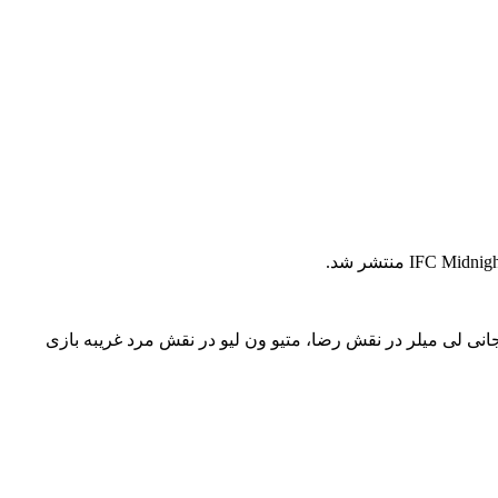
انی لی میلر در نقش رضا، متیو ون لیو در نقش مرد غریبه بازی