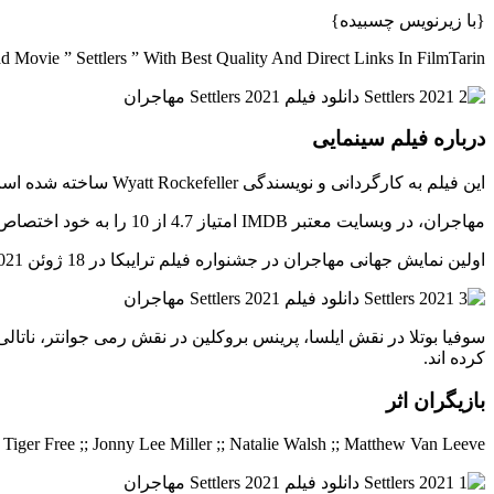
{با زیرنویس چسبیده}
 Movie ” Settlers ” With Best Quality And Direct Links In FilmTarin
درباره فیلم سینمایی
این فیلم به کارگردانی و نویسندگی Wyatt Rockefeller ساخته شده است.
مهاجران، در وبسایت معتبر IMDB امتیاز 4.7 از 10 را به خود اختصاص داد.
اولین نمایش جهانی مهاجران در جشنواره فیلم ترایبکا در 18 ژوئن 2021 بود. این اثر سینمایی در تاریخ 23 ژوئیه 2021 در ایالات متحده توسط IFC Midnight منتشر شد.
سوفیا بوتلا در نقش ایلسا، پرینس بروکلین در نقش رمی جوانتر، نات
کرده اند.
بازیگران اثر
 Tiger Free ;; Jonny Lee Miller ;; Natalie Walsh ;; Matthew Van Leeve