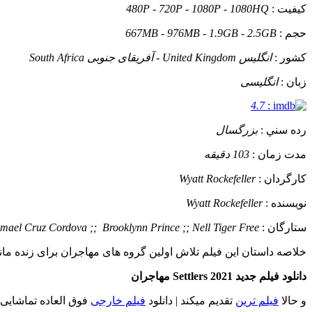
کيفيت :
480P - 720P - 1080P - 1080HQ
حجم :
667MB - 976MB - 1.9GB - 2.5GB
کشور :
انگلیس United Kingdom - آفریقای جنوبی South Africa
زبان :
انگلیسی
4.7
:
رده سني :
بزرگسال
مدت زمان :
103 دقیقه
کارگردان :
Wyatt Rockefeller
نويسنده :
Wyatt Rockefeller
ستارگان :
Ismael Cruz Cordova ;; Brooklynn Prince ;; Nell Tiger Free
خلاصه داستان
این فیلم تلاش اولین گروه های مهاجران برای زنده مان
دانلود فیلم جدید Settlers 2021 مهاجران
و حالا
فیلم ترین
تقدیم میکند | دانلود
فیلم خارجی
فوق العاده تماشایی و ویژه مهاجران (Settlers) با ک