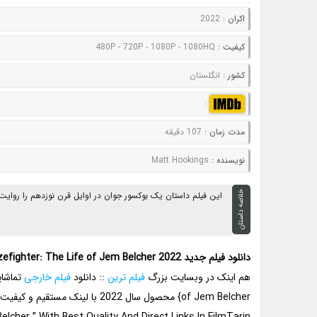
اکران :
2022
کيفيت :
480P - 720P - 1080P - 1080HQ
کشور :
انگلستان
:
مدت زمان :
107 دقیقه
نويسنده :
Matt Hookings
خلاصه داستان
این فیلم داستان یک بوکسور جوان در اوایل قرن نوزدهم را روایت م
دانلود فیلم جدید Prizefighter: The Life of Jem Belcher 2022 جایزه بگیر زندگی جم بلچر
هم اینک در وبسایت بزرگ
فیلم ترین
:: دانلود
فیلم خارجی
of Jem Belcher} محصول سال 2022 با لینک مستقیم و کیفیت های متفاوت Full HD را به شما دوستان گرامی پیشنهاد میدهیم…
lcher ” With Best Quality And Direct Links In FilmTarin