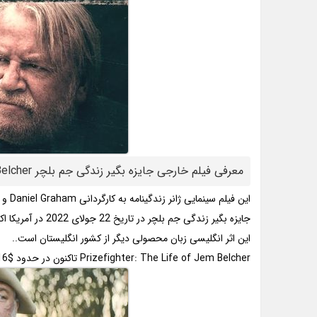
معرفی فیلم خارجی جایزه بگیر زندگی جم بلچر Prizefighter: The Life of Jem Belcher
این فیلم سینمایی ژانر زندگینامه به کارگردانی Daniel Graham و نویسندگی Matt Hookings ساخته شده است.
جایزه بگیر زندگی جم بلچر در تاریخ 22 جولای 2022 در آمریکا اکران شد.
این اثر انگلیسی زبان محصولی دیگر از کشور انگلیستان است..
Prizefighter: The Life of Jem Belcher تاکنون در حدود $106,816 فروش داشت.