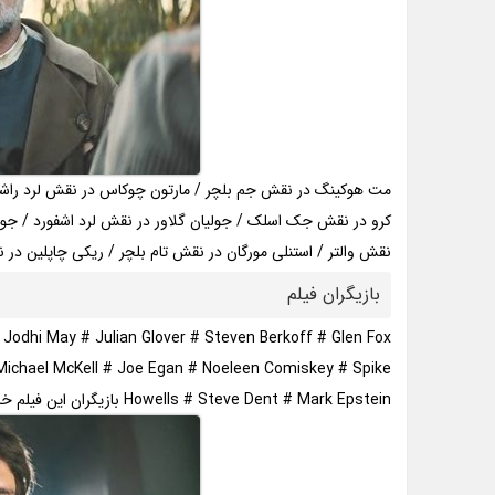
مت هوکینگ در نقش جم بلچر / مارتون چوکاس در نقش لرد راشو
کرو در نقش جک اسلک / جولیان گلاور در نقش لرد اشفورد / جو
نقش والتر / استنلی مورگان در نقش تام بلچر / ریکی چاپلین در
بازیگران فیلم
odhi May # Julian Glover # Steven Berkoff # Glen Fox
 Michael McKell # Joe Egan # Noeleen Comiskey # Spike
Howells # Steve Dent # Mark Epstein بازیگران این فیلم خارجی هستند…