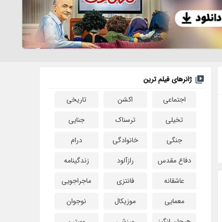
ژانرهای فیلم ترین
اجتماعی
اکشن
تاریخی
تخیلی
ترسناک
جنایی
جنگی
خانوادگی
درام
دفاع مقدس
رازآلود
زندگینامه
عاشقانه
فانتزی
ماجراجویی
معمایی
موزیکال
نوجوان
هیجان انگیز
ورزشی
وسترن