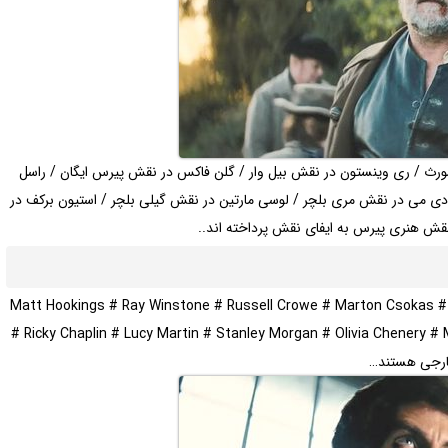
رث / ری وینستون در نقش بیل وار / گلن فاکس در نقش پیرس ایگان / راسل
دی می در نقش مری بلچر / لوسی مارتین در نقش گیلی بلچر / استیون برکف در
 نقش هنری پیرس به ایفای نقش پرداخته اند..
Matt Hookings # Ray Winstone # Russell Crowe # Marton Csokas # J
# Ricky Chaplin # Lucy Martin # Stanley Morgan # Olivia Chenery #