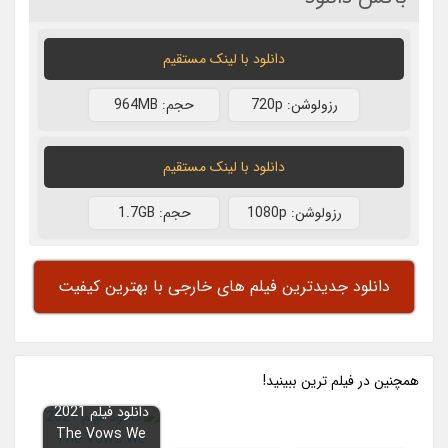
دانلود با لينک مستقيم
رزولوشن: 720p
حجم: 964MB
دانلود با لينک مستقيم
رزولوشن: 1080p
حجم: 1.7GB
دانلود جدیدترین فیلم های خارجی با بهترین کیفیت
همچنين در فيلم ترين ببينيد!
دانلود فیلم 2021
The Vows We