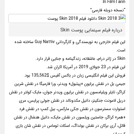
In FilmTarin
“نسخه دوبله فارسی”
درباره فیلم سینمایی پوست Skin
این فیلم خارجی به نویسندگی و کارگردانی Guy Nattiv ساخته شده
است.
Skin در ژانر درام، عاشقانه، زندگینامه و جنایی قرار دارد.
این فیلم در 23 جولای 2019 در آمریکا اکران شد.
فروش این فیلم انگلیسی زبان در باکس آفیس $135,562 بود.
جیمی بل در نقش برایون «پیتبول» ویدنر، ورا فارمیگا در نقش شرین
کراگر، تایلر ویلیامسون در نقش برایون ویدنر جوان، مایک کولتر در نقش
دریل لامونت جنکینز، دانیل مکدونالد در نقش جولی پرایس، مری
استوارت مسترسون در نقش جکی مارکس، بیل کمپ در نقش فرد
«همر» کراگر، جاستین ویلسون در نقش مایک، دانیل هنشال در نقش
قاتل، آری برکان در نقش بولداگ، اسکات توماس در نقش شان بازی