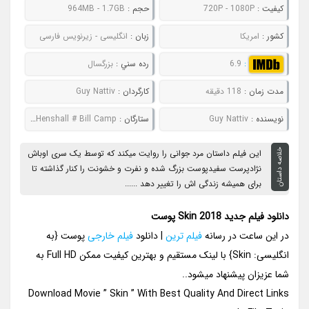
کيفيت :
720P - 1080P
حجم :
964MB - 1.7GB
کشور :
امریکا
زبان :
انگلیسی - زیرنویس فارسی
:
6.9
رده سني :
بزرگسال
مدت زمان :
118 دقیقه
کارگردان :
Guy Nattiv
نويسنده :
Guy Nattiv
ستارگان :
Jamie Bell # Danielle Macdonald # Daniel Henshall # Bill Camp
خلاصه داستان
این فیلم داستان مرد جوانی را روایت میکند که توسط یک سری اوباش
نژادپرست سفیدپوست بزرگ شده و نفرت و خشونت را کنار گذاشته تا
برای همیشه زندگی اش را تغییر دهد ......
دانلود فیلم جدید Skin 2018 پوست
در این ساعت در رسانه
فیلم ترین
| دانلود
فیلم خارجی
پوست {به
انگلیسی: Skin} با لینک مستقیم و بهترین کیفیت ممکن Full HD به
شما عزیزان پیشنهاد میشود..
Download Movie ” Skin ” With Best Quality And Direct Links