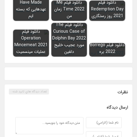
دانلود فیلم
دانلود فیلم Me
Have Made
Redemption Day
Time 2022 زمان
عهدهایی که بسته
2021 روز رستگاری
من
ایم
دانلود فیلم The
Curious Case of
دانلود فیلم
Operation
Dolphin Bay 2022
دانلود فیلم Borrego
مورد عجیب خلیج
Mincemeat 2021
2022 بره
دلفین
عملیات مینسمیت
نظرات
تعداد ديدگاه هاي تاييد شده :
ارسال ديدگاه