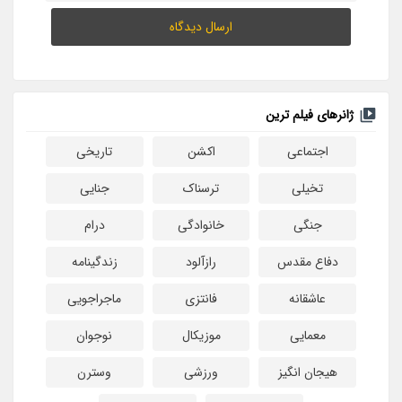
ژانرهای فیلم ترین
اجتماعی
اکشن
تاریخی
تخیلی
ترسناک
جنایی
جنگی
خانوادگی
درام
دفاع مقدس
رازآلود
زندگینامه
عاشقانه
فانتزی
ماجراجویی
معمایی
موزیکال
نوجوان
هیجان انگیز
ورزشی
وسترن