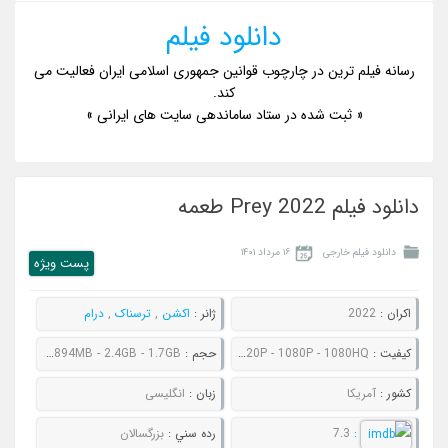
دانلود فیلم
رسانه فیلم ترین در چارچوب قوانین جمهوری اسلامی ایران فعالیت می
کند.
« ثبت شده در ستاد ساماندهی سایت های ایرانی »
دانلود فیلم Prey 2022 طعمه
دانلود فیلم خارجی
۱۶ مرداد ۱۴۰۱
پست ويژه
اکران :
2022
ژانر :
اکشن
,
ترسناک
,
درام
کيفيت :
480P - 720P - 1080P - 1080HQ
حجم :
630MB - 894MB - 2.4GB - 1.7GB
کشور :
آمریکا
زبان :
انگلیسی
:
7.3
رده سني :
بزرگسالان