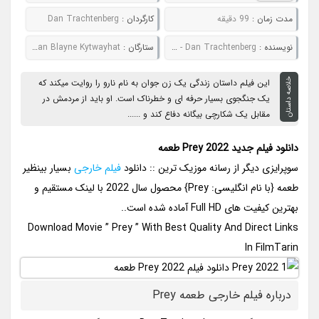
مدت زمان :
99 دقیقه
کارگردان :
Dan Trachtenberg
نويسنده :
Patrick Aison - Dan Trachtenberg
ستارگان :
Amber Midthunder, Dane DiLiegro, Harlan Blayne Kytwayhat
خلاصه داستان
این فیلم داستان زندگی یک زن جوان به نام نارو را روایت میکند که
یک جنگجوی بسیار حرفه ای و خطرناک است. او باید از مردمش در
مقابل یک شکارچی بیگانه دفاع کند و ......
دانلود فیلم جدید Prey 2022 طعمه
سوپرایزی دیگر از رسانه موزیک ترین :: دانلود
فیلم خارجی
بسیار بینظیر
طعمه {با نام انگلیسی: Prey} محصول سال 2022 با لینک مستقیم و
بهترین کیفیت های Full HD آماده شده است..
Download Movie ” Prey ” With Best Quality And Direct Links
In FilmTarin
درباره فیلم خارجی طعمه Prey