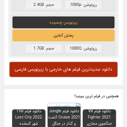
رزولوشن: 1080p
حجم: 2.4GB
زیرنویس چسبیده
پخش آنلاین
رزولوشن: 1080Q
حجم: 1.7GB
دانلود جدیدترین فیلم های خارجی با زیرنویس فارسی
همچنين در فيلم ترين ببينيد!
دانلود فیلم VR
دانلود فیلم Jungle
دانلود فیلم The
Fighter 2021
Cruise 2021 گشت
Lost City 2022
جنگجوی مجازی
و گذار در جنگل
شهر گمشده