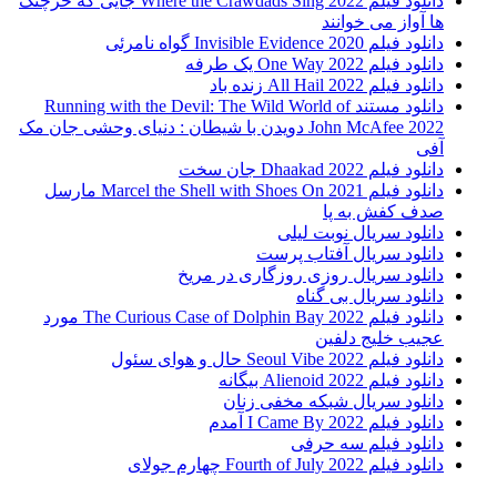
دانلود فیلم Where the Crawdads Sing 2022 جایی که خرچنگ
ها آواز می خوانند
دانلود فیلم 2020 Invisible Evidence گواه نامرئی
دانلود فیلم One Way 2022 یک طرفه
دانلود فیلم All Hail 2022 زنده باد
دانلود مستند Running with the Devil: The Wild World of
John McAfee 2022 دویدن با شیطان : دنیای وحشی جان مک
آفی
دانلود فیلم Dhaakad 2022 جان سخت
دانلود فیلم Marcel the Shell with Shoes On 2021 مارسل
صدف کفش به پا
دانلود سریال نوبت لیلی
دانلود سریال آفتاب پرست
دانلود سریال روزی روزگاری در مریخ
دانلود سریال بی گناه
دانلود فیلم The Curious Case of Dolphin Bay 2022 مورد
عجیب خلیج دلفین
دانلود فیلم Seoul Vibe 2022 حال و هوای سئول
دانلود فیلم Alienoid 2022 بیگانه
دانلود سریال شبکه مخفی زنان
دانلود فیلم I Came By 2022 آمدم
دانلود فیلم سه حرفی
دانلود فیلم Fourth of July 2022 چهارم جولای