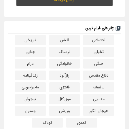
ژانرهای فیلم ترین
اجتماعی
اکشن
تاریخی
تخیلی
ترسناک
جنایی
جنگی
خانوادگی
درام
دفاع مقدس
رازآلود
زندگینامه
عاشقانه
فانتزی
ماجراجویی
معمایی
موزیکال
نوجوان
هیجان انگیز
ورزشی
وسترن
کمدی
کودک