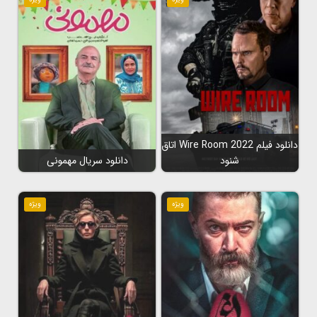
دانلود فیلم Wire Room 2022 اتاق
شنود
دانلود سریال مهمونی
ویژه
ویژه