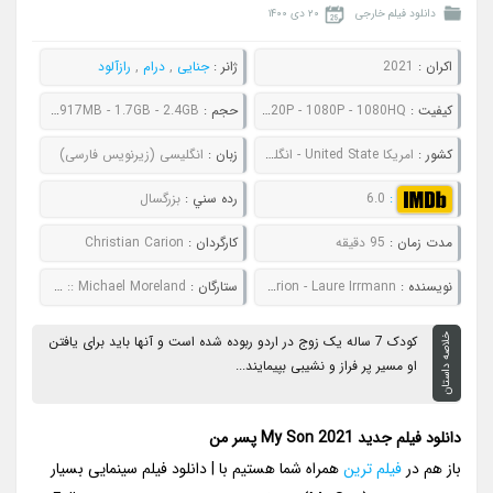
دانلود فیلم خارجی
۲۰ دی ۱۴۰۰
اکران :
2021
ژانر :
جنایی
,
درام
,
رازآلود
کيفيت :
480P - 720P - 1080P - 1080HQ
حجم :
645MB - 917MB - 1.7GB - 2.4GB
کشور :
امریکا United State - انگلیس United Kingdom - آلمان Germany
زبان :
انگلیسی (زیرنویس فارسی)
:
6.0
رده سني :
بزرگسال
مدت زمان :
95 دقیقه
کارگردان :
Christian Carion
نويسنده :
Christian Carion - Laure Irrmann
ستارگان :
James McAvoy :: Claire Foy :: Tom Cullen :: Gary Lewis :: Michael Moreland
خلاصه داستان
کودک 7 ساله یک زوج در اردو ربوده شده است و آنها باید برای یافتن
او مسیر پر فراز و نشیبی بپیمایند...
دانلود فیلم جدید My Son 2021 پسر من
باز هم در
فیلم ترین
همراه شما هستیم با | دانلود فیلم سینمایی بسیار