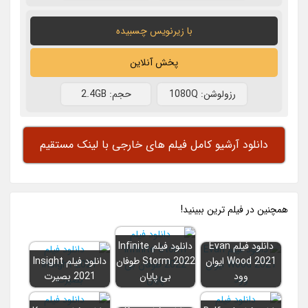
با زیرنویس چسبیده
پخش آنلاین
رزولوشن: 1080Q
حجم: 2.4GB
دانلود آرشیو کامل فیلم های خارجی با لینک مستقیم
همچنين در فيلم ترين ببينيد!
دانلود فیلم Evan
دانلود فیلم Infinite
Wood 2021 ایوان
Storm 2022 طوفان
دانلود فیلم Insight
وود
بی پایان
2021 بصیرت