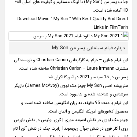
جذاب پسر من (My Son) با لینک مستقیم و کیفیت های اصلی Full
HD آماده شده است..
Download Movie ” My Son ” With Best Quality And Direct
Links In FilmTarin
درباره فیلم سینمایی پسر من My Son
این فیلم جنایی – درام به کارگردانی Christian Carion و نویسندگی
مشترک Christian Carion – Laure Irrmann ساخته شده است.
پسر من در 15 سپتامبر 2021 در آمریکا اکران شد.
هنرپیشه اصلی My Son جیمز مک اووی (James McAvoy) بازیگر
سرشناس و شناخته شده ی هالیوود است.
این فیلم با مدت 95 دقیقه، به زبان انگلیسی ساخته شده است و
محصول کشورهای امریکا، انگلیس و آلمان است.
جیمز مک آووی در نقش ادموند موری | گری لوئیس در نقش بازرس
روی | کلر فوی در نقش جوآن ریچموند | رابرت جک در نقش آلن | تام
کالن در نقش فرانک | اوون وایتلاو در نقش فرگوس | جیمی میچی در