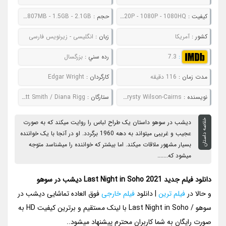
کيفيت :
480P - 720P - 1080P - 1080HQ
حجم :
552MB - 807MB - 1.5GB - 2.1GB
کشور :
آمریکا
زبان :
انگلیسی - زیرنویس فارسی
:
7.3
رده سني :
بزرگسال
مدت زمان :
116 دقیقه
کارگردان :
Edgar Wright
نويسنده :
Edgar Wright - Krysty Wilson-Cairns
ستارگان :
Thomasin McKenzie / Anya Taylor-Joy / Matt Smith / Diana Rigg
خلاصه داستان
دیشب در سوهو داستان یک طراح لباس را روایت میکند که به صورت
عجیب و غریبی میتواند به دهه 1960 برگردد. او در آنجا با یک خواننده
بسیار مشهور ملاقات میکند. اما بیشتر که خواننده را میشناسد متوجه
میشود که.......
دانلود فیلم جدید Last Night in Soho 2021 دیشب در سوهو
و حالا در
فیلم ترین
| دانلود
فیلم خارجی
فوق العاده تماشایی دیشب در
سوهو / Last Night in Soho با لینک مستقیم و برترین کیفیت HD به
صورت رایگان به شما کاربران محترم پیشنهاد میشود..