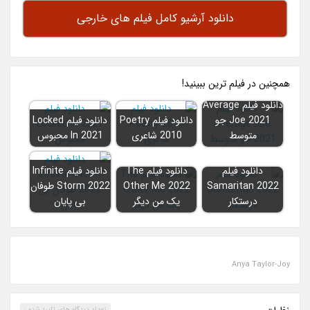
دانلود آرشیو کامل فیلم های خارجی
همچنين در فيلم ترين ببينيد!
دانلود فیلم Average
Joe 2021 جو
دانلود فیلم Poetry
دانلود فیلم Locked
متوسط
2010 شاعری
In 2021 محبوس
دانلود فیلم
دانلود فیلم The
دانلود فیلم Infinite
Samaritan 2022
Other Me 2022
Storm 2022 طوفان
درستکار
یک من دیگر
بی پایان
Anya Taylor-Joy
تعداد ديدگاه هاي تاييد شده :