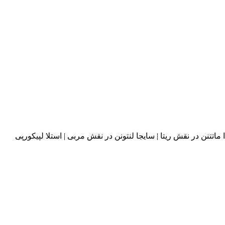
ا ماتتنن در نقش ریتا | سایجا لنتونن در نقش مربی | استلا لپیکورپی