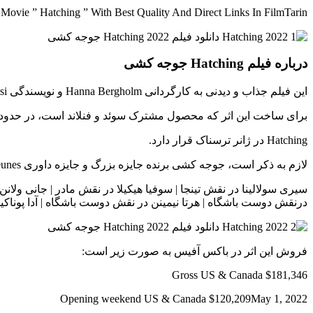
ovie ” Hatching ” With Best Quality And Direct Links In FilmTarin
درباره فیلم Hatching جوجه کشی
این فیلم جذاب و دیدنی به کارگردانی Hanna Bergholm و نویسندگی Ilja Rautsi ساخته شده است.
برای ساخت این اثر که محصول مشترک سوئد و فنلاند است، در حدود €3,400,000 بودجه درنظر گرفته شده اس
Hatching در ژانر ترسناک قرار دارد.
لازم به ذکر است، جوجه کشی برنده جایزه بزرگ و جایزه داوری Jeunes در جشنواره بین المللی فیلم خارق العاده ژراردمر 2022 شد.
سیری سولالینا در نقش تینجا | سوفیا هیکیلا در نقش مادر | جانی ولانن د
درنقش دوست باشگاه | هرتا نیمینن در نقش دوست باشگاه | آدا پوناکی
فروش این اثر در باکس آفیس به صورت زیر است:
Gross US & Canada $181,346
Opening weekend US & Canada $120,209May 1, 2022