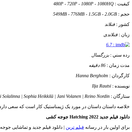
کيفيت :
480P - 720P - 1080P - 1080HQ
حجم :
549MB - 776MB - 1.5GB - 2.0GB
کشور :
فنلاند
زبان :
فنلاندی
6.7
:
رده سني :
بزرگسال
مدت زمان :
86 دقیقه
کارگردان :
Hanna Bergholm
نويسنده :
Ilja Rautsi
ستارگان :
ri Solalinna | Sophia Heikkilä | Jani Volanen | Reino Nordin
خلاصه داستان
داستان در مورد یک ژیمناستیک کار است که سعی دارد ماد
دانلود فیلم جدید Hatching 2022 جوجه کشی
برای اولین بار در رسانه
فیلم ترین
| دانلود فیلم جدید و تماشایی جوجه کشی (با نام انگلیسی : Hatching) با کیفیت ه