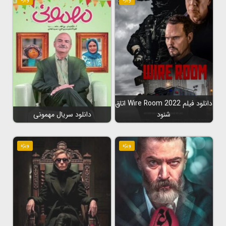
دانلود فیلم Wire Room 2022 اتاق
شنود
دانلود سریال مهمونی
ویژه
ویژه