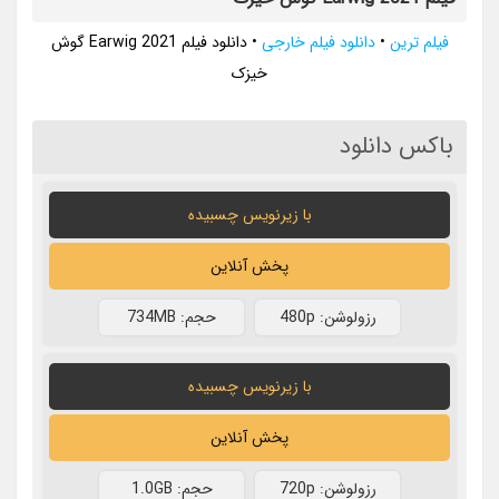
فیلم ترین
•
دانلود فیلم خارجی
•
دانلود فیلم Earwig 2021 گوش
خیزک
باکس دانلود
با زیرنویس چسبیده
پخش آنلاین
رزولوشن: 480p
حجم: 734MB
با زیرنویس چسبیده
پخش آنلاین
رزولوشن: 720p
حجم: 1.0GB