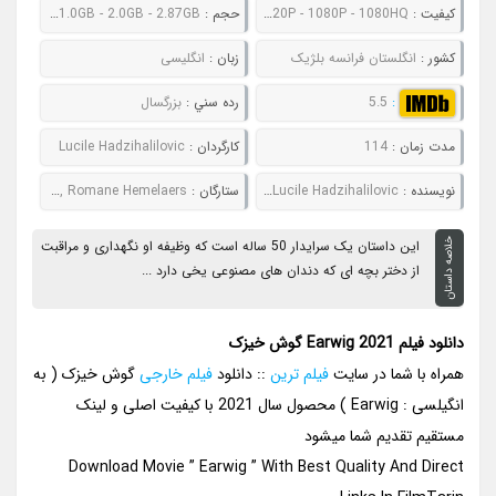
کيفيت :
480P - 720P - 1080P - 1080HQ
حجم :
734MB - 1.0GB - 2.0GB - 2.87GB
کشور :
انگلستان فرانسه بلژیک
زبان :
انگلیسی
:
5.5
رده سني :
بزرگسال
مدت زمان :
114
کارگردان :
Lucile Hadzihalilovic
نويسنده :
Brian Catling, Geoff Cox, Lucile Hadzihalilovic
ستارگان :
Paul Hilton, Alex Lawther, Romane Hemelaers
خلاصه داستان
این داستان یک سرایدار 50 ساله است که وظیفه او نگهداری و مراقبت
از دختر بچه ای که دندان های مصنوعی یخی دارد ...
دانلود فیلم Earwig 2021 گوش خیزک
همراه با شما در سایت
فیلم ترین
:: دانلود
فیلم خارجی
گوش خیزک ( به
انگیلسی : Earwig ) محصول سال 2021 با کیفیت اصلی و لینک
مستقیم تقدیم شما میشود
Download Movie ” Earwig ” With Best Quality And Direct