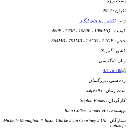
پست ويژه
اکران :
2022
ژانر :
اکشن
,
هیجان انگیز
کيفيت :
480P - 720P - 1080P - 1080HQ
حجم :
564MB - 791MB - 1.5GB - 2.1GB
کشور :
آمریکا
زبان :
انگلیسی
4.4
:
رده سني :
بزرگسال
مدت زمان :
93 دقیقه
کارگردان :
Sophia Banks
نويسنده :
John Collee - Jinder Ho
ستارگان :
Michelle Monaghan # Jason Clarke # Jai Courtney # Uli
Latukefu