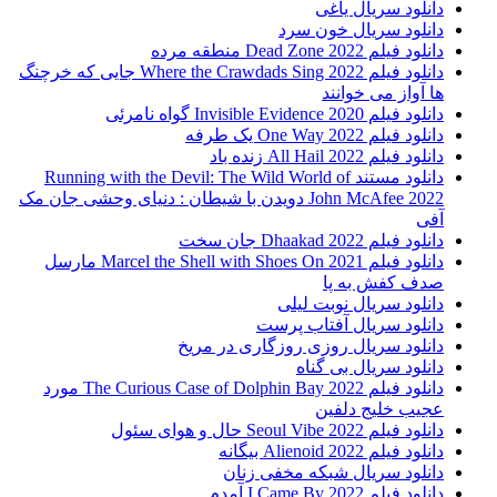
دانلود سریال یاغی
دانلود سریال خون سرد
دانلود فیلم 2022 Dead Zone منطقه مرده
دانلود فیلم Where the Crawdads Sing 2022 جایی که خرچنگ
ها آواز می خوانند
دانلود فیلم 2020 Invisible Evidence گواه نامرئی
دانلود فیلم One Way 2022 یک طرفه
دانلود فیلم All Hail 2022 زنده باد
دانلود مستند Running with the Devil: The Wild World of
John McAfee 2022 دویدن با شیطان : دنیای وحشی جان مک
آفی
دانلود فیلم Dhaakad 2022 جان سخت
دانلود فیلم Marcel the Shell with Shoes On 2021 مارسل
صدف کفش به پا
دانلود سریال نوبت لیلی
دانلود سریال آفتاب پرست
دانلود سریال روزی روزگاری در مریخ
دانلود سریال بی گناه
دانلود فیلم The Curious Case of Dolphin Bay 2022 مورد
عجیب خلیج دلفین
دانلود فیلم Seoul Vibe 2022 حال و هوای سئول
دانلود فیلم Alienoid 2022 بیگانه
دانلود سریال شبکه مخفی زنان
دانلود فیلم I Came By 2022 آمدم