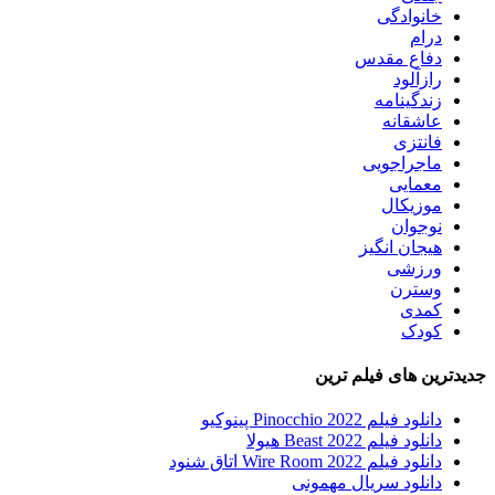
خانوادگی
درام
دفاع مقدس
رازآلود
زندگینامه
عاشقانه
فانتزی
ماجراجویی
معمایی
موزیکال
نوجوان
هیجان انگیز
ورزشی
وسترن
کمدی
کودک
جدیدترین های فیلم ترین
دانلود فیلم Pinocchio 2022 پینوکیو
دانلود فیلم Beast 2022 هیولا
دانلود فیلم Wire Room 2022 اتاق شنود
دانلود سریال مهمونی