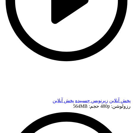
t
t
پخش آنلاین
زیرنویس چسبیده
پخش آنلاین
رزولوشن: 480p
حجم: 564MB